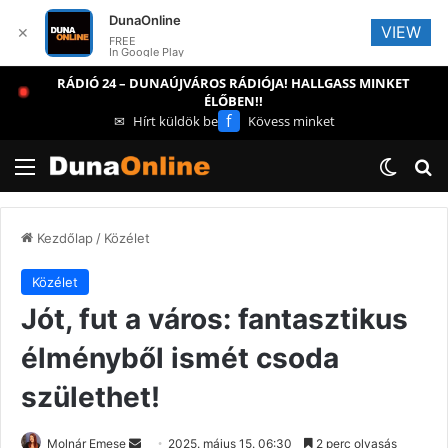
DunaOnline
VIEW
✕
FREE
In Google Play
RÁDIÓ 24 – DUNAÚJVÁROS RÁDIÓJA! HALLGASS MINKET
ÉLŐBEN!!
f
✉
Hírt küldök be
Kövess minket
Menü
Switch
Ke
Kezdőlap
/
Közélet
Közélet
Jót, fut a város: fantasztikus
élményből ismét csoda
születhet!
Send
Molnár Emese
2025. május 15. 06:30
2 perc olvasás