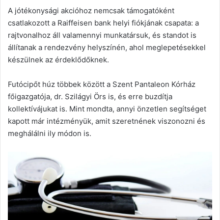
A jótékonysági akcióhoz nemcsak támogatóként
csatlakozott a Raiffeisen bank helyi fiókjának csapata: a
rajtvonalhoz áll valamennyi munkatársuk, és standot is
állítanak a rendezvény helyszínén, ahol meglepetésekkel
készülnek az érdeklődőknek.
Futócipőt húz többek között a Szent Pantaleon Kórház
főigazgatója, dr. Szilágyi Örs is, és erre buzdítja
kollektívájukat is. Mint mondta, annyi önzetlen segítséget
kapott már intézményük, amit szeretnének viszonozni és
meghálálni ily módon is.