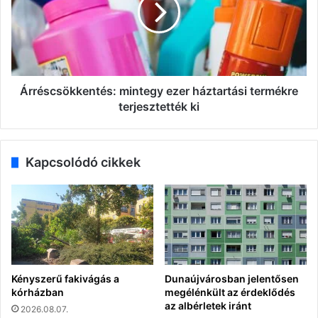
termékre
terjesztették
ki
Árréscsökkentés: mintegy ezer háztartási termékre
terjesztették ki
Kapcsolódó cikkek
Kényszerű fakivágás a
Dunaújvárosban jelentősen
kórházban
megélénkült az érdeklődés
az albérletek iránt
2026.08.07.