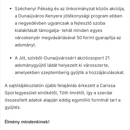
Széchenyi Pékség és az önkormányzat közös akciója,
a Dunaújváros Kenyere jótékonysági program ebben
a negyedévben ugyancsak a fejlesztő szoba
kialakítását támogatja- tehát minden egyes
városkenyér megvásárlásával 50 forint gyarapítja az
adományt.
A Jót, szívből-Dunaújvárosért akciócsoport 21
adománygyűjtő ládát helyezett ki városszerte,
amelyekben szeptemberig gyűjtik a hozzájárulásokat.
A sajtótájékoztatón újabb felajánlás érkezett a Carissa
Sportegyesület elnökétől, Tóth Imrétől, így a szerdai
összesített adatok alapján eddig egymillió forintnál tart a
gyűjtés.
Élmény mindenkinek!