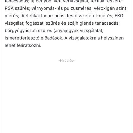
tanácsadás; ujjbegyből vett vérvizsgálat, férfiak részére
PSA szűrés; vérnyomás- és pulzusmérés, véroxigén szint
mérés; dietetikai tanácsadás; testösszetétel-mérés; EKG
vizsgálat; fogászati szűrés és szájhigiénés tanácsadás;
bőrgyógyászati szűrés (anyajegyek vizsgálata);
ismeretterjesztő előadások. A vizsgálatokra a helyszínen
lehet feliratkozni.
-Hirdetés-