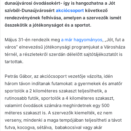
dunaújvárosi óvodásokért- így is hangozhatna a Jót
szívből-Dunaújvárosért
akciócsoport
következő
rendezvényének felhívása, amelyen a szervezők ismét
összekötik a jótékonyságot és a sportot.
Május 31-én rendezik meg
a már hagyományos
, „Jót, fut a
város” elnevezésű jótékonysági programjukat a Városháza
térnél, a részletekről szerdán délelőtt sajtótájékoztatót is
tartottak.
Petrás Gábor, az akciócsoport vezetője vázolta, idén
három távon indítanak futamokat: a gyermekek és amatőr
sportolók a 2 kilométeres szakaszt teljesíthetik, a
rutinosabb futók, sportolók a 4 kilométeres szakaszt,
valamint óvodások számára meghirdetnek egy 500
méteres szakaszt is. A szervezők kiemelték, ez nem
verseny, mindenki a maga tempójában teljesítheti a távot
futva, kocogva, sétálva, babakocsival vagy akár