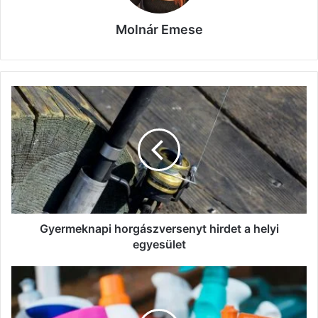
Molnár Emese
Gyermeknapi
horgászversenyt
hirdet
a
helyi
egyesület
Gyermeknapi horgászversenyt hirdet a helyi
egyesület
Árréscsökkentés:
mintegy
ezer
háztartási