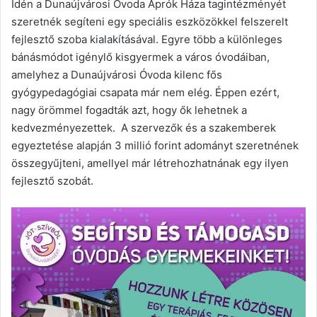
Idén a Dunaújvárosi Óvoda Aprók Háza tagintézményét
szeretnék segíteni egy speciális eszközökkel felszerelt
fejlesztő szoba kialakításával. Egyre több a különleges
bánásmódot igénylő kisgyermek a város óvodáiban,
amelyhez a Dunaújvárosi Óvoda kilenc fős
gyógypedagógiai csapata már nem elég. Éppen ezért,
nagy örömmel fogadták azt, hogy ők lehetnek a
kedvezményezettek. A szervezők és a szakemberek
egyeztetése alapján 3 millió forint adományt szeretnének
összegyűjteni, amellyel már létrehozhatnának egy ilyen
fejlesztő szobát.