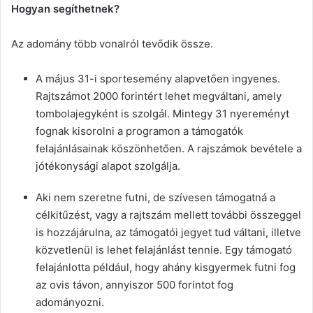
Hogyan segíthetnek?
Az adomány több vonalról tevődik össze.
A május 31-i sportesemény alapvetően ingyenes.
Rajtszámot 2000 forintért lehet megváltani, amely
tombolajegyként is szolgál. Mintegy 31 nyereményt
fognak kisorolni a programon a támogatók
felajánlásainak köszönhetően. A rajszámok bevétele a
jótékonysági alapot szolgálja.
Aki nem szeretne futni, de szívesen támogatná a
célkitűzést, vagy a rajtszám mellett további összeggel
is hozzájárulna, az támogatói jegyet tud váltani, illetve
közvetlenül is lehet felajánlást tennie. Egy támogató
felajánlotta például, hogy ahány kisgyermek futni fog
az ovis távon, annyiszor 500 forintot fog
adományozni.