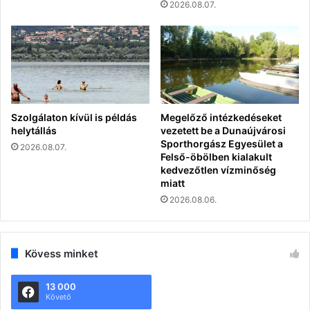
2026.08.07.
Szolgálaton kívül is példás
Megelőző intézkedéseket
helytállás
vezetett be a Dunaújvárosi
Sporthorgász Egyesület a
2026.08.07.
Felső-öbölben kialakult
kedvezőtlen vízminőség
miatt
2026.08.06.
Kövess minket
13 000
Követő