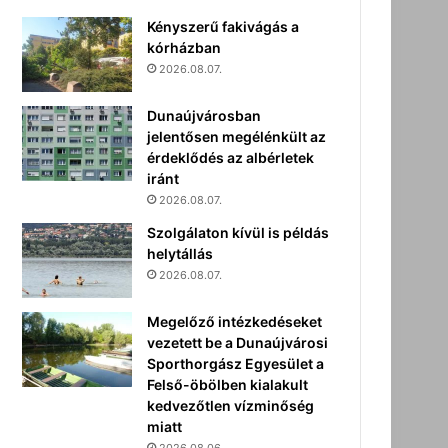
Kényszerű fakivágás a
kórházban
2026.08.07.
Dunaújvárosban
jelentősen megélénkült az
érdeklődés az albérletek
iránt
2026.08.07.
Szolgálaton kívül is példás
helytállás
2026.08.07.
Megelőző intézkedéseket
vezetett be a Dunaújvárosi
Sporthorgász Egyesület a
Felső-öbölben kialakult
kedvezőtlen vízminőség
miatt