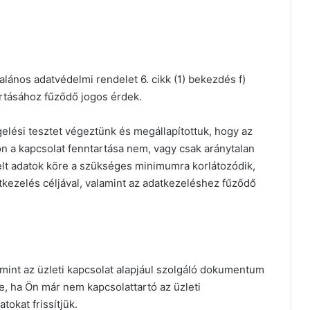
lános adatvédelmi rendelet 6. cikk (1) bekezdés f)
tartásához fűződő jogos érdek.
lési tesztet végeztünk és megállapítottuk, hogy az
 a kapcsolat fenntartása nem, vagy csak aránytalan
elt adatok köre a szükséges minimumra korlátozódik,
tkezelés céljával, valamint az adatkezeléshez fűződő
alamint az üzleti kapcsolat alapjául szolgáló dokumentum
e, ha Ön már nem kapcsolattartó az üzleti
tokat frissítjük.