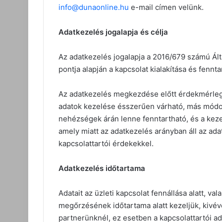
info@dunaonline.hu
e-mail címen velünk.
Adatkezelés jogalapja és célja
Az adatkezelés jogalapja a 2016/679 számú Álta
pontja alapján a kapcsolat kialakítása és fenn
Az adatkezelés megkezdése előtt érdekmérlege
adatok kezelése ésszerűen várható, más módon
nehézségek árán lenne fenntartható, és a kez
amely miatt az adatkezelés arányban áll az ada
kapcsolattartói érdekekkel.
Adatkezelés időtartama
Adatait az üzleti kapcsolat fennállása alatt, v
megőrzésének időtartama alatt kezeljük, kivév
partnerünknél, ez esetben a kapcsolattartói ada