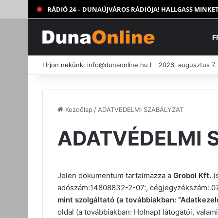
RÁDIÓ 24 – DUNAÚJVÁROS RÁDIÓJA! HALLGASS MINKET
F
I Írjon nekünk:
info@dunaonline.hu
I
2026. augusztus 7.
Kezdőlap
/
ADATVÉDELMI SZABÁLYZAT
ADATVÉDELMI 
Jelen dokumentum tartalmazza a
Grobol Kft.
(
adószám:14808832-2-07:, cégjegyzékszám: 07-
mint szolgáltató (a továbbiakban: “Adatkezel
oldal (a továbbiakban: Holnap) látogatói, valami