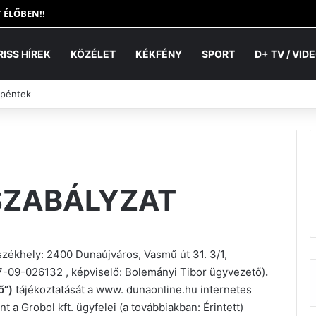
 ÉLŐBEN!!
RISS HÍREK
KÖZÉLET
KÉKFÉNY
SPORT
D+ TV / VID
 péntek
SZABÁLYZAT
székhely: 2400 Dunaújváros, Vasmű út 31. 3/1,
09-026132 , képviselő: Bolemányi Tibor ügyvezető)
.
ő”)
tájékoztatását a www. dunaonline.hu internetes
nt a Grobol kft. ügyfelei (a továbbiakban: Érintett)