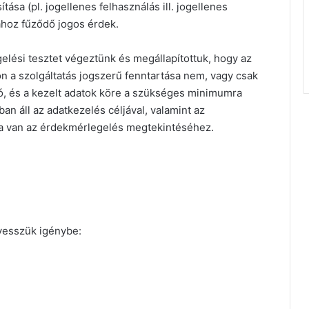
tása (pl. jogellenes felhasználás ill. jogellenes
ához fűződő jogos érdek.
lési tesztet végeztünk és megállapítottuk, hogy az
 a szolgáltatás jogszerű fenntartása nem, vagy csak
ó, és a kezelt adatok köre a szükséges minimumra
an áll az adatkezelés céljával, valamint az
a van az érdekmérlegelés megtekintéséhez.
vesszük igénybe: