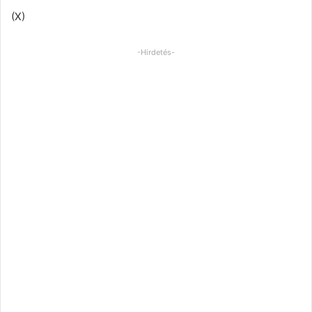
(X)
-Hirdetés-