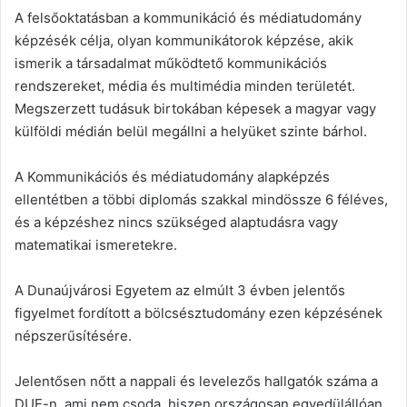
A felsőoktatásban a kommunikáció és médiatudomány
képzésék célja, olyan kommunikátorok képzése, akik
ismerik a társadalmat működtető kommunikációs
rendszereket, média és multimédia minden területét.
Megszerzett tudásuk birtokában képesek a magyar vagy
külföldi médián belül megállni a helyüket szinte bárhol.
A Kommunikációs és médiatudomány alapképzés
ellentétben a többi diplomás szakkal mindössze 6 féléves,
és a képzéshez nincs szükséged alaptudásra vagy
matematikai ismeretekre.
A Dunaújvárosi Egyetem az elmúlt 3 évben jelentős
figyelmet fordított a bölcsésztudomány ezen képzésének
népszerűsítésére.
Jelentősen nőtt a nappali és levelezős hallgatók száma a
DUE-n, ami nem csoda, hiszen országosan egyedülállóan