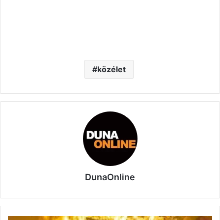
közélet
DunaOnline