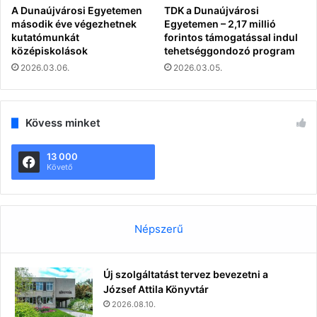
A Dunaújvárosi Egyetemen
TDK a Dunaújvárosi
második éve végezhetnek
Egyetemen – 2,17 millió
kutatómunkát
forintos támogatással indul
középiskolások
tehetséggondozó program
2026.03.06.
2026.03.05.
Kövess minket
13 000
Követő
Népszerű
Új szolgáltatást tervez bevezetni a
József Attila Könyvtár
2026.08.10.