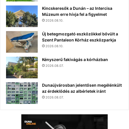
Kincskeresők a Dunán – az Intercisa
Múzeum erre hívja fel a figyelmet
2026.08.10.
Új betegmozgató eszközökkel bővült a
Szent Pantaleon Kórház eszközparkja
2026.08.10.
Kényszerű fakivágás a kórházban
2026.08.07.
Dunaújvárosban jelentősen megélénkült
az érdeklődés az albérletek iránt
2026.08.07.