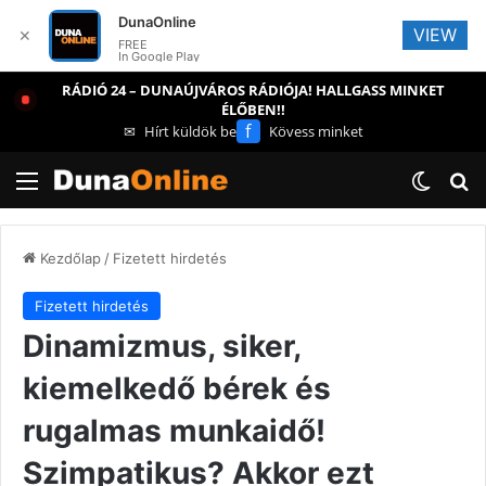
DunaOnline
VIEW
✕
FREE
In Google Play
RÁDIÓ 24 – DUNAÚJVÁROS RÁDIÓJA! HALLGASS MINKET
ÉLŐBEN!!
f
✉
Hírt küldök be
Kövess minket
Menü
Switch
Ke
Kezdőlap
/
Fizetett hirdetés
Fizetett hirdetés
Dinamizmus, siker,
kiemelkedő bérek és
rugalmas munkaidő!
Szimpatikus? Akkor ezt