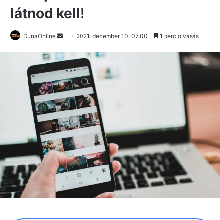
látnod kell!
Send
DunaOnline
2021. december 10. 07:00
1 perc olvasás
an
email