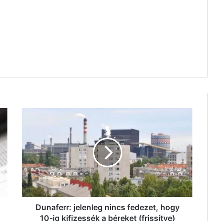
Dunaferr:
jelenleg
nincs
fedezet,
hogy
10-
ig
kifizessék
a
béreket
Dunaferr: jelenleg nincs fedezet, hogy
(frissítve)
10-ig kifizessék a béreket (frissítve)