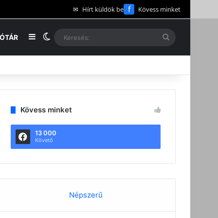
f
✉
Hírt küldök be
Kövess minket
Oldalsáv
Switch skin
Keresés:
EÓTÁR
Kövess minket
13 000
Követő
Népszerű