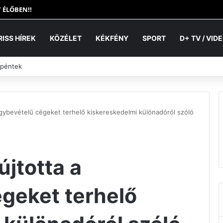
 ÉLŐBEN!!
RISS HÍREK
KÖZÉLET
KÉKFÉNY
SPORT
D+ TV / VID
 péntek
gybevételű cégeket terhelő kiskereskedelmi különadóról szóló
jtotta a
geket terhelő