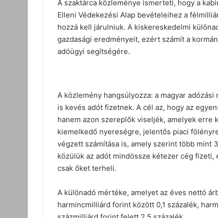
A szaktárca közleménye ismerteti, hogy a kabi
Elleni Védekezési Alap bevételeihez a félmill
hozzá kell járulniuk. A kiskereskedelmi külön
gazdasági eredményeit, ezért számít a kormán
adóügyi segítségére.
A közlemény hangsúlyozza: a magyar adózási mo
is kevés adót fizetnek. A cél az, hogy az egye
hanem azon szereplők viseljék, amelyek erre 
kiemelkedő nyereségre, jelentős piaci fölényre
végzett számítása is, amely szerint több mint 
közülük az adót mindössze kétezer cég fizeti, é
csak őket terheli.
A különadó mértéke, amelyet az éves nettó árbev
harmincmilliárd forint között 0,1 százalék, harm
százmilliárd forint felett 2,5 százalék.