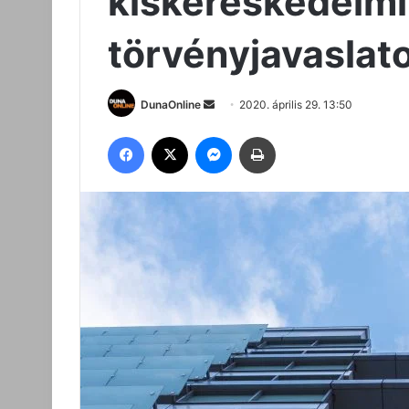
kiskereskedelmi
törvényjavaslat
Send
DunaOnline
2020. április 29. 13:50
an
Facebook
X
Messenger
Nyomtatás
email