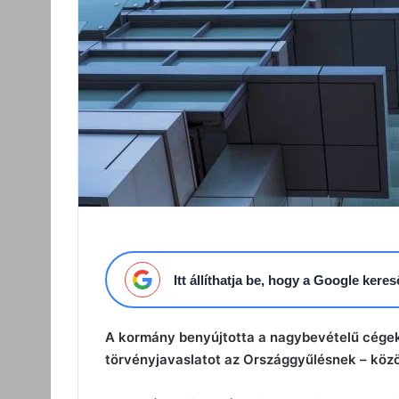
Itt állíthatja be, hogy a Google ker
A kormány benyújtotta a nagybevételű cégeke
törvényjavaslatot az Országgyűlésnek – közö