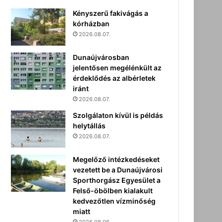
Kényszerű fakivágás a
kórházban
2026.08.07.
Dunaújvárosban
jelentősen megélénkült az
érdeklődés az albérletek
iránt
2026.08.07.
Szolgálaton kívül is példás
helytállás
2026.08.07.
Megelőző intézkedéseket
vezetett be a Dunaújvárosi
Sporthorgász Egyesület a
Felső-öbölben kialakult
kedvezőtlen vízminőség
miatt