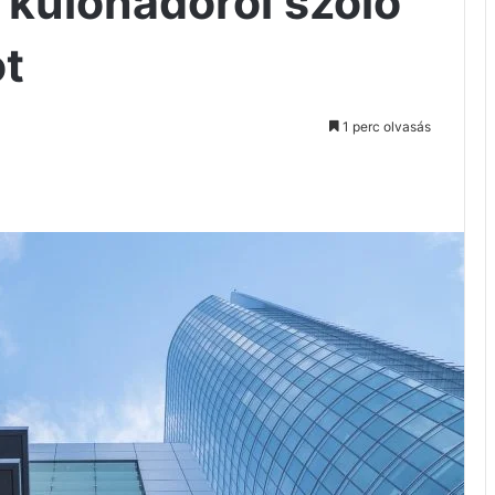
 különadóról szóló
ot
1 perc olvasás