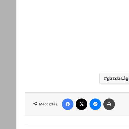
gazdaság
Facebook
X
Messenger
Nyomta
Megosztás