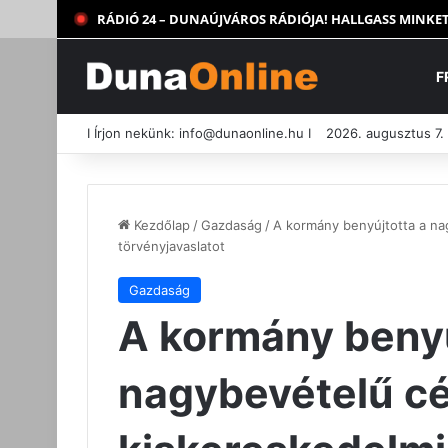
RÁDIÓ 24 – DUNAÚJVÁROS RÁDIÓJA! HALLGASS MINKET
F
I Írjon nekünk:
info@dunaonline.hu
I
2026. augusztus 7.
Kezdőlap
/
Gazdaság
/
A kormány benyújtotta a na
törvényjavaslatot
Gazdaság
A kormány benyú
nagybevételű cé