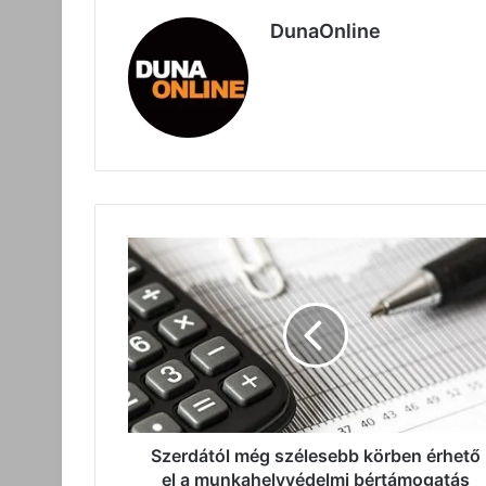
DunaOnline
Szerdától
még
szélesebb
körben
érhető
el
a
munkahelyvédelmi
bértámogatás
Szerdától még szélesebb körben érhető
el a munkahelyvédelmi bértámogatás