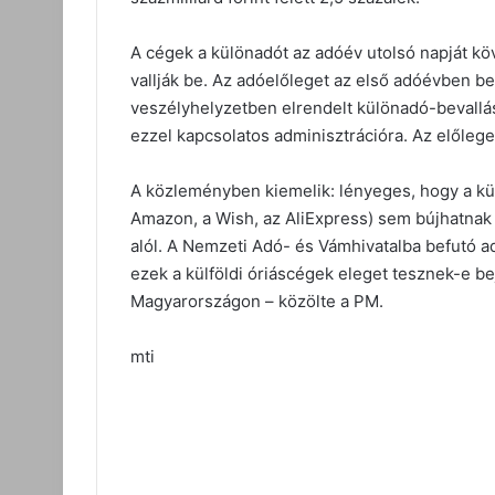
A cégek a különadót az adóév utolsó napját köv
vallják be. Az adóelőleget az első adóévben be
veszélyhelyzetben elrendelt különadó-bevallás
ezzel kapcsolatos adminisztrációra. Az előlege
A közleményben kiemelik: lényeges, hogy a kül
Amazon, a Wish, az AliExpress) sem bújhatnak
alól. A Nemzeti Adó- és Vámhivatalba befutó ad
ezek a külföldi óriáscégek eleget tesznek-e b
Magyarországon – közölte a PM.
mti