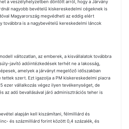
net a veszélyhelyzetben döntött arról, hogy a Járvány
iárdnál nagyobb bevételű kiskereskedelmi cégeknek is
adóval Magyarország megvédheti az eddig elért
y továbbra is a nagybevételű kereskedelmi láncok
dell változatlan, az emberek, a kisvállalatok továbbra
nsúly-javító adóintézkedések terhét ne a lakosság,
képesek, amelyek a járványt megelőző időszakban
 tettek szert. Ezt igazolja a PM kiskereskedelmi piacra
35 ezer vállalkozás végez ilyen tevékenységet, de
s az adó bevallásával járó adminisztrációs teher is
étel alapján kell kiszámítani, félmilliárd és
inc- és százmilliárd forint között 0,4 százalék, és