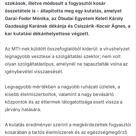
szokások, illetve módosult a fogyasztói kosár
összetétele is – állapította meg egy kutatás, amelyet
Garai-Fodor Mónika, az Óbudai Egyetem Keleti Károly
Gazdasági Karának dékánja és Csiszárik-Kocsir Ágnes, a
kar kutatási dékánhelyettese végzett.
Az MTI-nek küldött összefoglalóból kiderül: a vírushelyzet
legnagyobb vesztese a szolgáltatási szektor; nem volt
olyan szolgáltatástípus, amelynél ne tapasztalták volna az
igénybevétel visszaesését.
Legnagyobb mértékben a nagyobb ruházati üzletek, a
kisebb élelmiszerboltok, valamint a nagy bevásárló
központok és az éttermek látogatottsága esett vissza a
járvány hatására.
A kutatás eredményei szerint a megkérdezettek fogyasztói
kosarában a tartós élelmiszerek és az egészségmegőrző