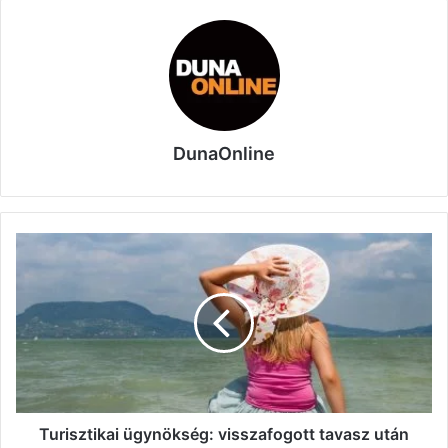
DunaOnline
Turisztikai
ügynökség:
visszafogott
tavasz
után
eredményes
nyárra
van
esély
Turisztikai ügynökség: visszafogott tavasz után