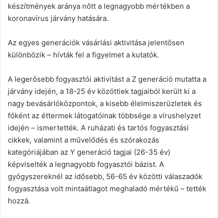
készítmények aránya nőtt a legnagyobb mértékben a
koronavírus járvány hatására.
Az egyes generációk vásárlási aktivitása jelentősen
különbözik – hívták fel a figyelmet a kutatók.
A legerősebb fogyasztói aktivitást a Z generáció mutatta a
járvány idején, a 18-25 év közöttiek tagjaiból került ki a
nagy bevásárlóközpontok, a kisebb élelmiszerüzletek és
főként az éttermek látogatóinak többsége a vírushelyzet
idején – ismertették. A ruházati és tartós fogyasztási
cikkek, valamint a művelődés és szórakozás
kategóriájában az Y generáció tagjai (26-35 év)
képviselték a legnagyobb fogyasztói bázist. A
gyógyszereknél az idősebb, 56-65 év közötti válaszadók
fogyasztása volt mintaátlagot meghaladó mértékű – tették
hozzá.