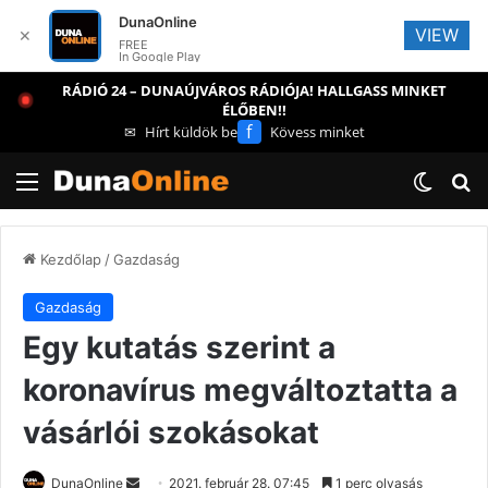
DunaOnline
VIEW
✕
FREE
In Google Play
RÁDIÓ 24 – DUNAÚJVÁROS RÁDIÓJA! HALLGASS MINKET
ÉLŐBEN!!
f
✉
Hírt küldök be
Kövess minket
Menü
Switch
Ke
Kezdőlap
/
Gazdaság
Gazdaság
Egy kutatás szerint a
koronavírus megváltoztatta a
vásárlói szokásokat
Send
DunaOnline
2021. február 28. 07:45
1 perc olvasás