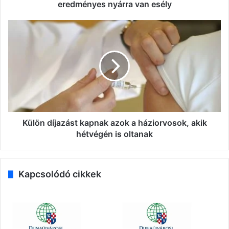
eredményes nyárra van esély
Külön
díjazást
kapnak
azok
a
háziorvosok,
akik
hétvégén
is
oltanak
Külön díjazást kapnak azok a háziorvosok, akik
hétvégén is oltanak
Kapcsolódó cikkek