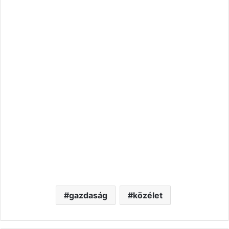
gazdaság
közélet