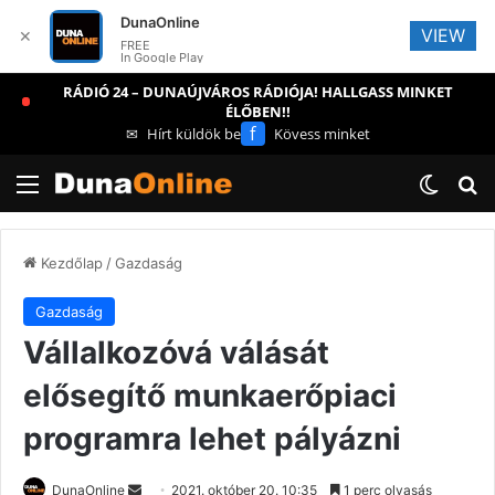
DunaOnline
VIEW
✕
FREE
In Google Play
RÁDIÓ 24 – DUNAÚJVÁROS RÁDIÓJA! HALLGASS MINKET
ÉLŐBEN!!
f
✉
Hírt küldök be
Kövess minket
Menü
Switch
Ke
Kezdőlap
/
Gazdaság
Gazdaság
Vállalkozóvá válását
elősegítő munkaerőpiaci
programra lehet pályázni
Send
DunaOnline
2021. október 20. 10:35
1 perc olvasás