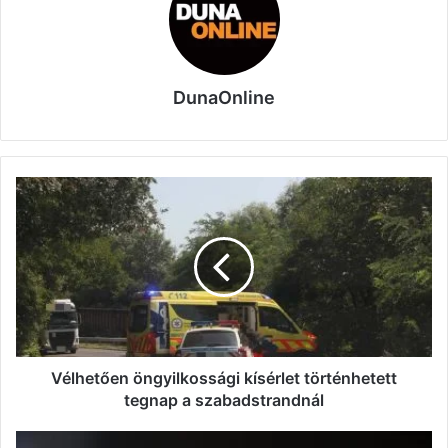
DunaOnline
Vélhetően
öngyilkossági
kísérlet
történhetett
tegnap
a
szabadstrandnál
Vélhetően öngyilkossági kísérlet történhetett
tegnap a szabadstrandnál
Csökkent