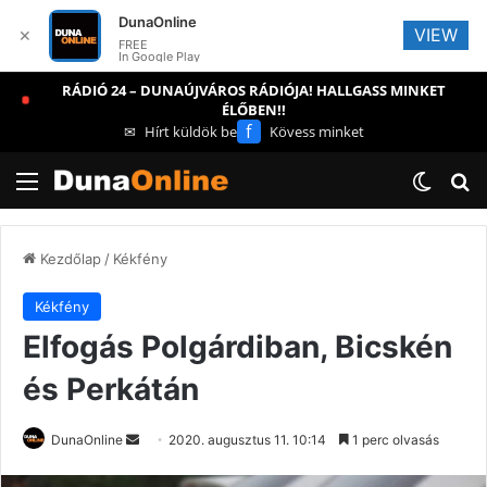
DunaOnline
VIEW
✕
FREE
In Google Play
RÁDIÓ 24 – DUNAÚJVÁROS RÁDIÓJA! HALLGASS MINKET
ÉLŐBEN!!
f
✉
Hírt küldök be
Kövess minket
Menü
Switch
Ke
Kezdőlap
/
Kékfény
Kékfény
Elfogás Polgárdiban, Bicskén
és Perkátán
Send
DunaOnline
2020. augusztus 11. 10:14
1 perc olvasás
an