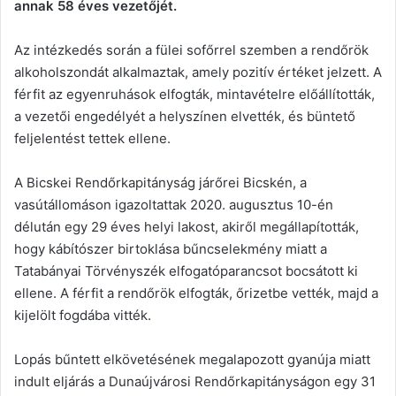
annak 58 éves vezetőjét.
Az intézkedés során a fülei sofőrrel szemben a rendőrök
alkoholszondát alkalmaztak, amely pozitív értéket jelzett. A
férfit az egyenruhások elfogták, mintavételre előállították,
a vezetői engedélyét a helyszínen elvették, és büntető
feljelentést tettek ellene.
A Bicskei Rendőrkapitányság járőrei Bicskén, a
vasútállomáson igazoltattak 2020. augusztus 10-én
délután egy 29 éves helyi lakost, akiről megállapították,
hogy kábítószer birtoklása bűncselekmény miatt a
Tatabányai Törvényszék elfogatóparancsot bocsátott ki
ellene. A férfit a rendőrök elfogták, őrizetbe vették, majd a
kijelölt fogdába vitték.
Lopás bűntett elkövetésének megalapozott gyanúja miatt
indult eljárás a Dunaújvárosi Rendőrkapitányságon egy 31