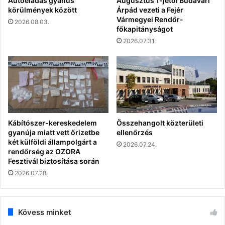
Autóeladás gyanús
Augusztus 1-jétől Budavári
körülmények között
Árpád vezeti a Fejér
Vármegyei Rendőr-
2026.08.03.
főkapitányságot
2026.07.31.
Kábítószer-kereskedelem
Összehangolt közterületi
gyanúja miatt vett őrizetbe
ellenőrzés
két külföldi állampolgárt a
2026.07.24.
rendőrség az OZORA
Fesztivál biztosítása során
2026.07.28.
Kövess minket