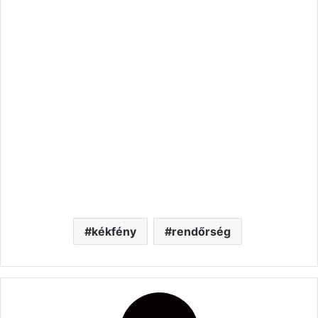
kékfény
rendőrség