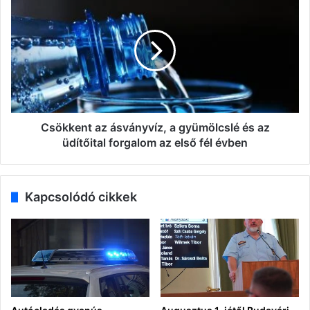
az
ásványvíz,
a
gyümölcslé
és
az
üdítőital
forgalom
az
Csökkent az ásványvíz, a gyümölcslé és az
első
üdítőital forgalom az első fél évben
fél
évben
Kapcsolódó cikkek