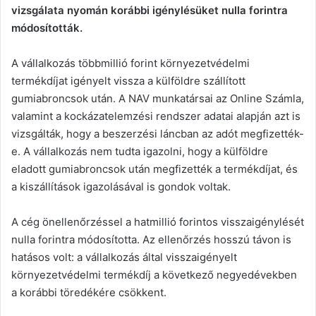
vizsgálata nyomán korábbi igénylésüket nulla forintra
módosították.
A vállalkozás többmillió forint környezetvédelmi
termékdíjat igényelt vissza a külföldre szállított
gumiabroncsok után. A NAV munkatársai az Online Számla,
valamint a kockázatelemzési rendszer adatai alapján azt is
vizsgálták, hogy a beszerzési láncban az adót megfizették-
e. A vállalkozás nem tudta igazolni, hogy a külföldre
eladott gumiabroncsok után megfizették a termékdíjat, és
a kiszállítások igazolásával is gondok voltak.
A cég önellenőrzéssel a hatmillió forintos visszaigénylését
nulla forintra módosította. Az ellenőrzés hosszú távon is
hatásos volt: a vállalkozás által visszaigényelt
környezetvédelmi termékdíj a következő negyedévekben
a korábbi töredékére csökkent.