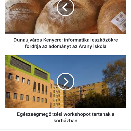
eszközökre
fordítja
az
adományt
az
Arany
iskola
Dunaújváros Kenyere: informatikai eszközökre
fordítja az adományt az Arany iskola
Egészségmegőrzési
workshopot
tartanak
a
kórházban
Egészségmegőrzési workshopot tartanak a
kórházban