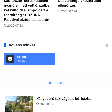
Kábítószer-kereskedelem
Összehangolt közterületi
gyanúja miatt vett őrizetbe
ellenőrzés
két külföldi állampolgárt a
2026.07.24.
rendőrség az OZORA
Fesztivál biztosítása során
2026.07.28.
Kövess minket
13 000
Követő
Népszerű
Kényszerű fakivágás a kórházban
2026.08.07.