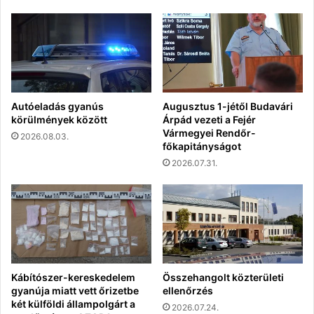
Autóeladás gyanús
Augusztus 1-jétől Budavári
körülmények között
Árpád vezeti a Fejér
Vármegyei Rendőr-
2026.08.03.
főkapitányságot
2026.07.31.
Kábítószer-kereskedelem
Összehangolt közterületi
gyanúja miatt vett őrizetbe
ellenőrzés
két külföldi állampolgárt a
2026.07.24.