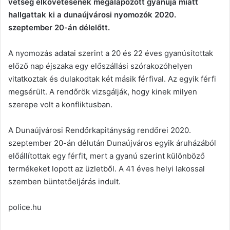
vétség elkövetésének megalapozott gyanúja miatt
hallgattak ki a dunaújvárosi nyomozók 2020.
szeptember 20-án délelőtt.
A nyomozás adatai szerint a 20 és 22 éves gyanúsítottak
előző nap éjszaka egy előszállási szórakozóhelyen
vitatkoztak és dulakodtak két másik férfival. Az egyik férfi
megsérült. A rendőrök vizsgálják, hogy kinek milyen
szerepe volt a konfliktusban.
A Dunaújvárosi Rendőrkapitányság rendőrei 2020.
szeptember 20-án délután Dunaújváros egyik áruházából
előállítottak egy férfit, mert a gyanú szerint különböző
termékeket lopott az üzletből. A 41 éves helyi lakossal
szemben büntetőeljárás indult.
police.hu