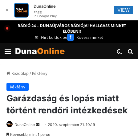
DunaOnline
VIEW
✕
FREE
In Google Play
RÁDIÓ 24 – DUNAÚJVÁROS RÁDIÓJA! HALLGASS MINKET
ÉLŐBEN!!
f
✉
Hírt küldök be
Kövess minket
Menü
Switch
Ke
Kezdőlap
/
Kékfény
Kékfény
Garázdaság és lopás miatt
történt rendőri intézkedések
Send
DunaOnline
2020. szeptember 21. 10:19
an
Kevesebb, mint 1 perce