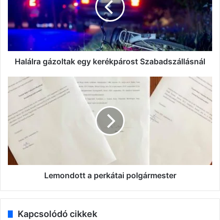
Szabadszállásnál
Halálra gázoltak egy kerékpárost Szabadszállásnál
Lemondott
a
perkátai
polgármester
Lemondott a perkátai polgármester
Kapcsolódó cikkek