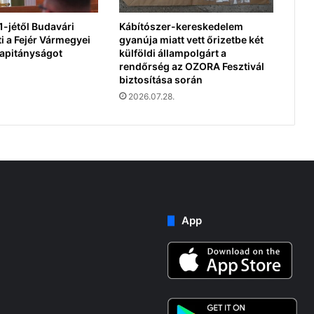
-jétől Budavári
Kábítószer-kereskedelem
i a Fejér Vármegyei
gyanúja miatt vett őrizetbe két
apitányságot
külföldi állampolgárt a
rendőrség az OZORA Fesztivál
biztosítása során
2026.07.28.
App