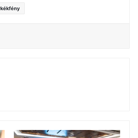
kékfény
tás
Marokkóban