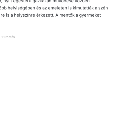
ő, nyílt égésterű gázkazán működése közben
öbb helyiségében és az emeleten is kimutatták a szén-
re is a helyszínre érkezett. A mentők a gyermeket
-Hirdetés-