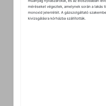
műanyag nyílászárókat, és az előszobában lév
méréseket végeztek, amelynek során a lakás t
monoxid jelenlétét. A gázszolgáltató szakembe
kivizsgálásra kórházba szállították.