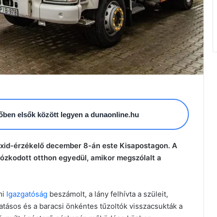
esőben elsők között legyen a dunaonline.hu
oxid-érzékelő december 8-án este Kisapostagon. A
tózkodott otthon egyedül, amikor megszólalt a
mi
Igazgatóság
beszámolt, a lány felhívta a szüleit,
ivatásos és a baracsi önkéntes tűzoltók visszacsukták a