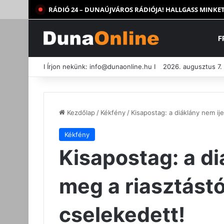
RÁDIÓ 24 – DUNAÚJVÁROS RÁDIÓJA! HALLGASS MINKET
F
I Írjon nekünk:
info@dunaonline.hu
I
2026. augusztus 7.
Kezdőlap
/
Kékfény
/
Kisapostag: a diáklány nem ij
Kékfény
Kisapostag: a di
meg a riasztástó
cselekedett!