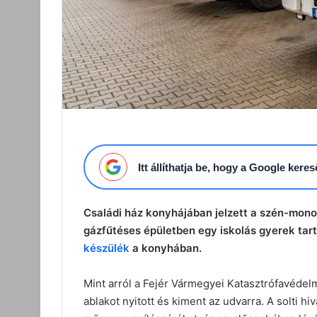
Itt állíthatja be, hogy a Google ker
Családi ház konyhájában jelzett a szén-mon
gázfűtéses épületben egy iskolás gyerek tar
készülék
a konyhában.
Mint arról a Fejér Vármegyei Katasztrófavédel
ablakot nyitott és kiment az udvarra. A solti h