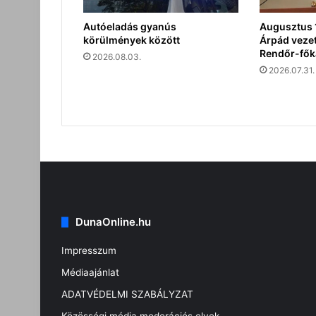
Autóeladás gyanús
Augusztus 1
körülmények között
Árpád vezet
Rendőr-fők
2026.08.03.
2026.07.31.
DunaOnline.hu
Impresszum
Médiaajánlat
ADATVÉDELMI SZABÁLYZAT