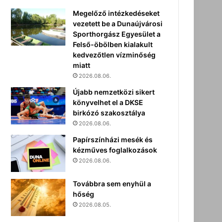
Megelőző intézkedéseket
vezetett be a Dunaújvárosi
Sporthorgász Egyesület a
Felső-öbölben kialakult
kedvezőtlen vízminőség
miatt
2026.08.06.
Újabb nemzetközi sikert
könyvelhet el a DKSE
birkózó szakosztálya
2026.08.06.
Papírszínházi mesék és
kézműves foglalkozások
2026.08.06.
Továbbra sem enyhül a
hőség
2026.08.05.