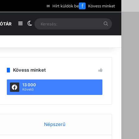
f
✉
Hírt küldök be
Kövess minket
Oldalsáv
Switch skin
Keresés:
EÓTÁR
Kövess minket
13 000
Követő
Népszerű