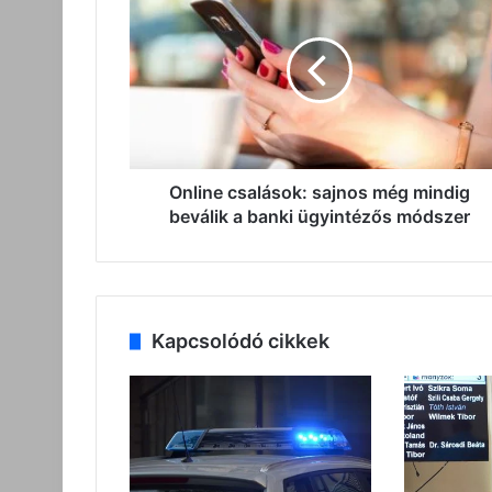
csalások:
sajnos
még
mindig
beválik
a
banki
ügyintézős
módszer
Online csalások: sajnos még mindig
beválik a banki ügyintézős módszer
Kapcsolódó cikkek