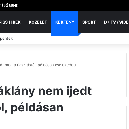
 ÉLŐBEN!!
RISS HÍREK
KÖZÉLET
KÉKFÉNY
SPORT
D+ TV / VID
 péntek
edt meg a riasztástól, példásan cselekedett!
áklány nem ijedt
l, példásan