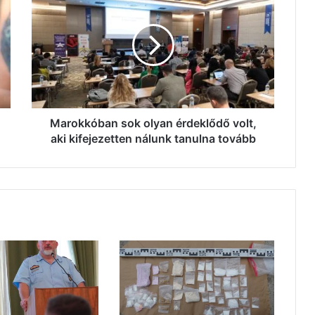
sok
olyan
érdeklődő
volt,
aki
kifejezetten
nálunk
tanulna
tovább
Marokkóban sok olyan érdeklődő volt,
aki kifejezetten nálunk tanulna tovább