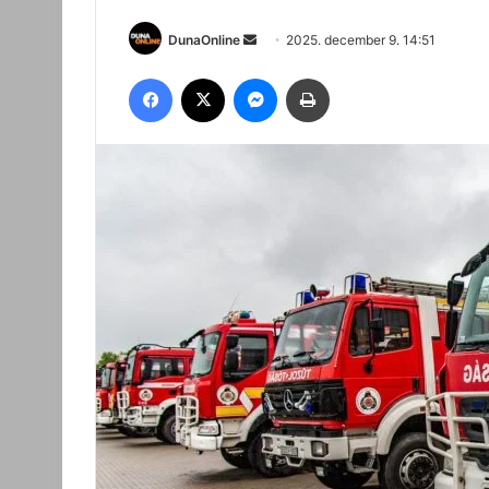
Send
DunaOnline
2025. december 9. 14:51
an
Facebook
X
Messenger
Nyomtatás
email