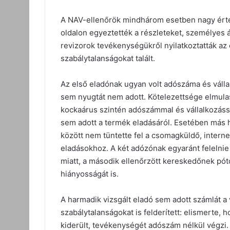
A NAV-ellenőrök mindhárom esetben nagy érték
oldalon egyeztették a részleteket, személyes át
revizorok tevékenységükről nyilatkoztatták az
szabálytalanságokat talált.
Az első eladónak ugyan volt adószáma és válla
sem nyugtát nem adott. Kötelezettsége elmulas
kockaárus szintén adószámmal és vállalkozáss
sem adott a termék eladásáról. Esetében más h
között nem tüntette fel a csomagküldő, intern
eladásokhoz. A két adózónak egyaránt felelnie 
miatt, a második ellenőrzött kereskedőnek póto
hiányosságát is.
A harmadik vizsgált eladó sem adott számlát a 
szabálytalanságokat is felderített: elismerte, 
kiderült, tevékenységét adószám nélkül végzi