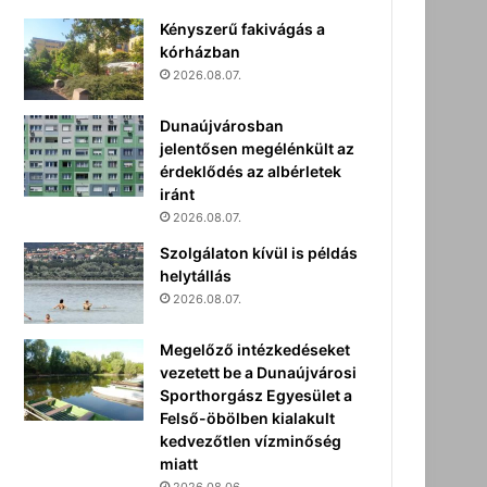
Kényszerű fakivágás a
kórházban
2026.08.07.
Dunaújvárosban
jelentősen megélénkült az
érdeklődés az albérletek
iránt
2026.08.07.
Szolgálaton kívül is példás
helytállás
2026.08.07.
Megelőző intézkedéseket
vezetett be a Dunaújvárosi
Sporthorgász Egyesület a
Felső-öbölben kialakult
kedvezőtlen vízminőség
miatt