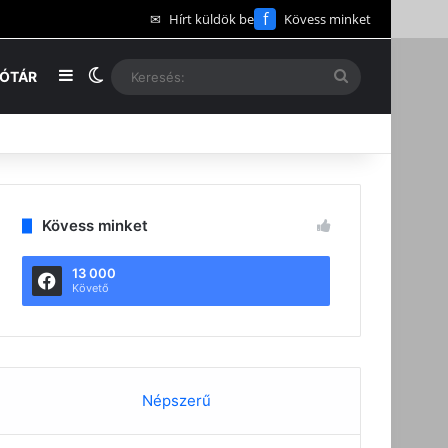
f
✉
Hírt küldök be
Kövess minket
Oldalsáv
Switch skin
Keresés:
EÓTÁR
Kövess minket
13 000
Követő
Népszerű