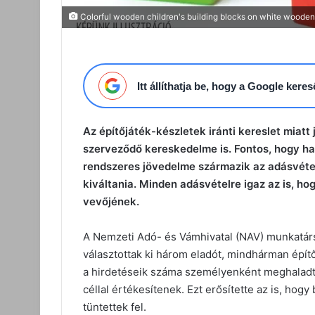
Colorful wooden children's building blocks on white woode
Itt állíthatja be, hogy a Google ker
Az építőjáték-készletek iránti kereslet miat
szerveződő kereskedelme is. Fontos, hogy ha
rendszeres jövedelme származik az adásvéte
kiváltania. Minden adásvételre igaz az is, ho
vevőjének.
A Nemzeti Adó- és Vámhivatal (NAV) munkatársa
választottak ki három eladót, mindhárman építő
a hirdetéseik száma személyenként meghaladta 
céllal értékesítenek. Ezt erősítette az is, hogy
tüntettek fel.