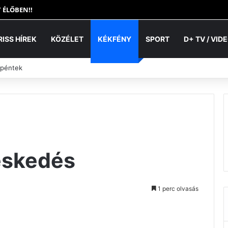
 ÉLŐBEN!!
RISS HÍREK
KÖZÉLET
KÉKFÉNY
SPORT
D+ TV / VID
 péntek
eskedés
1 perc olvasás