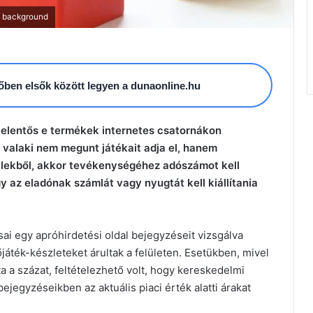
n background
esőben elsők között legyen a dunaonline.hu
t jelentős e termékek internetes csatornákon
 valaki nem megunt játékait adja el, hanem
lekből, akkor tevékenységéhez adószámot kell
gy az eladónak számlát vagy nyugtát kell kiállítania
i egy apróhirdetési oldal bejegyzéseit vizsgálva
játék-készleteket árultak a felületen. Esetükben, mivel
a százat, feltételezhető volt, hogy kereskedelmi
 bejegyzéseikben az aktuális piaci érték alatti árakat