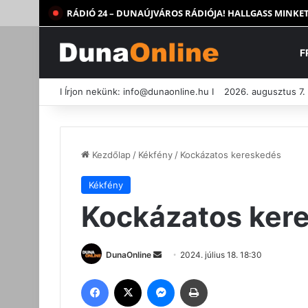
RÁDIÓ 24 – DUNAÚJVÁROS RÁDIÓJA! HALLGASS MINKET
F
I Írjon nekünk:
info@dunaonline.hu
I
2026. augusztus 7.
Kezdőlap
/
Kékfény
/
Kockázatos kereskedés
Kékfény
Kockázatos ker
Send
DunaOnline
2024. július 18. 18:30
an
Facebook
X
Messenger
Nyomtatás
email