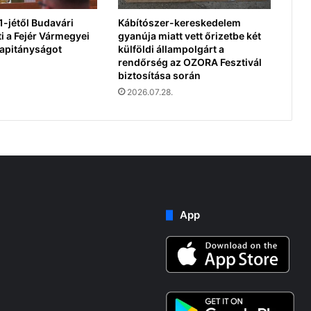
-jétől Budavári
Kábítószer-kereskedelem
i a Fejér Vármegyei
gyanúja miatt vett őrizetbe két
apitányságot
külföldi állampolgárt a
rendőrség az OZORA Fesztivál
biztosítása során
2026.07.28.
App