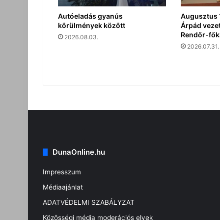
Autóeladás gyanús
Augusztus 1
körülmények között
Árpád vezet
Rendőr-fők
2026.08.03.
2026.07.31.
DunaOnline.hu
Impresszum
Médiaajánlat
ADATVÉDELMI SZABÁLYZAT
Közösségi média moderációs elvek