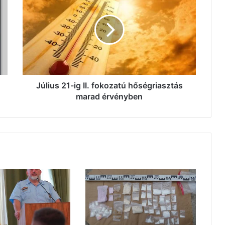
ig
II.
fokozatú
hőségriasztás
marad
érvényben
Július 21-ig II. fokozatú hőségriasztás
marad érvényben