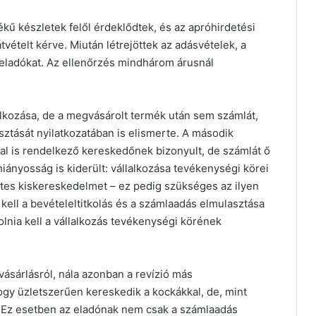
ű készletek felől érdeklődtek, és az apróhirdetési
vételt kérve. Miután létrejöttek az adásvételek, a
 eladókat. Az ellenőrzés mindhárom árusnál
lkozása, de a megvásárolt termék után sem számlát,
ztását nyilatkozatában is elismerte. A második
al is rendelkező kereskedőnek bizonyult, de számlát ő
iányosság is kiderült: vállalkozása tevékenységi körei
etes kiskereskedelmet – ez pedig szükséges az ilyen
kell a bevételeltitkolás és a számlaadás elmulasztása
lnia kell a vállalkozás tevékenységi körének
vásárlásról, nála azonban a revízió más
hogy üzletszerűen kereskedik a kockákkal, de, mint
. Ez esetben az eladónak nem csak a számlaadás