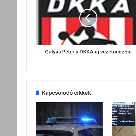
a
DKKA
új
vezetőedzője
Gulyás Péter a DKKA új vezetőedzője
Kapcsolódó cikkek