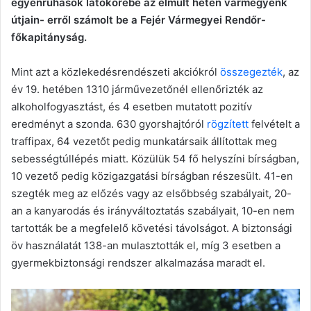
egyenruhások látókörébe az elmúlt héten vármegyénk
útjain- erről számolt be a Fejér Vármegyei Rendőr-
főkapitányság.
Mint azt a közlekedésrendészeti akciókról
összegezték
, az
év 19. hetében 1310 járművezetőnél ellenőrizték az
alkoholfogyasztást, és 4 esetben mutatott pozitív
eredményt a szonda. 630 gyorshajtóról
rögzített
felvételt a
traffipax, 64 vezetőt pedig munkatársaik állítottak meg
sebességtúllépés miatt. Közülük 54 fő helyszíni bírságban,
10 vezető pedig közigazgatási bírságban részesült. 41-en
szegték meg az előzés vagy az elsőbbség szabályait, 20-
an a kanyarodás és irányváltoztatás szabályait, 10-en nem
tartották be a megfelelő követési távolságot. A biztonsági
öv használatát 138-an mulasztották el, míg 3 esetben a
gyermekbiztonsági rendszer alkalmazása maradt el.