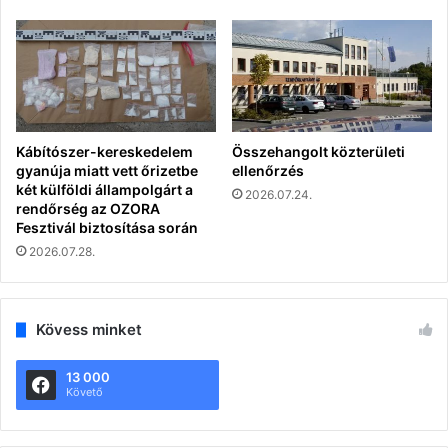
Kábítószer-kereskedelem
Összehangolt közterületi
gyanúja miatt vett őrizetbe
ellenőrzés
két külföldi állampolgárt a
2026.07.24.
rendőrség az OZORA
Fesztivál biztosítása során
2026.07.28.
Kövess minket
13 000
Követő