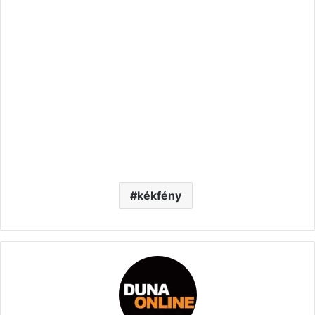
kékfény