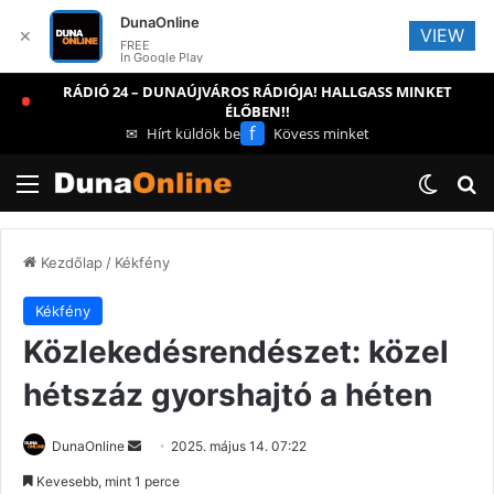
DunaOnline
VIEW
✕
FREE
In Google Play
RÁDIÓ 24 – DUNAÚJVÁROS RÁDIÓJA! HALLGASS MINKET
ÉLŐBEN!!
f
✉
Hírt küldök be
Kövess minket
Menü
Switch
Ke
Kezdőlap
/
Kékfény
Kékfény
Közlekedésrendészet: közel
hétszáz gyorshajtó a héten
Send
DunaOnline
2025. május 14. 07:22
an
Kevesebb, mint 1 perce