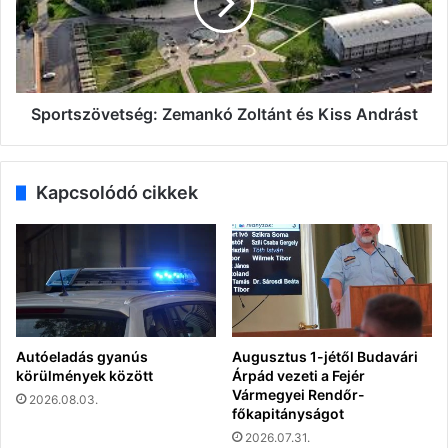
Kiss
Andrást
Sportszövetség: Zemankó Zoltánt és Kiss Andrást
Kapcsolódó cikkek
Autóeladás gyanús
Augusztus 1-jétől Budavári
körülmények között
Árpád vezeti a Fejér
Vármegyei Rendőr-
2026.08.03.
főkapitányságot
2026.07.31.