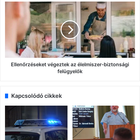
Ellenőrzéseket
végeztek
az
élelmiszer-
biztonsági
felügyelők
Ellenőrzéseket végeztek az élelmiszer-biztonsági
felügyelők
Kapcsolódó cikkek