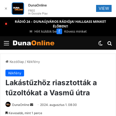
DunaOnline
VIEW
✕
FREE
In Google Play
RÁDIÓ 24 – DUNAÚJVÁROS RÁDIÓJA! HALLGASS MINKET
ÉLŐBEN!!
f
✉
Hírt küldök be
Kövess minket
Menü
Switch
Ke
Kezdőlap
/
Kékfény
Kékfény
Lakástűzhöz riasztották a
tűzoltókat a Vasmű útra
Send
DunaOnline
2024. augusztus 1. 08:30
an
Kevesebb, mint 1 perce