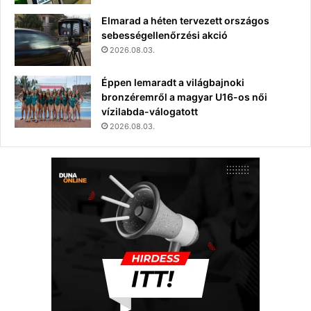
Elmarad a héten tervezett országos
sebességellenőrzési akció
2026.08.03.
Éppen lemaradt a világbajnoki
bronzéremről a magyar U16-os női
vízilabda-válogatott
2026.08.03.