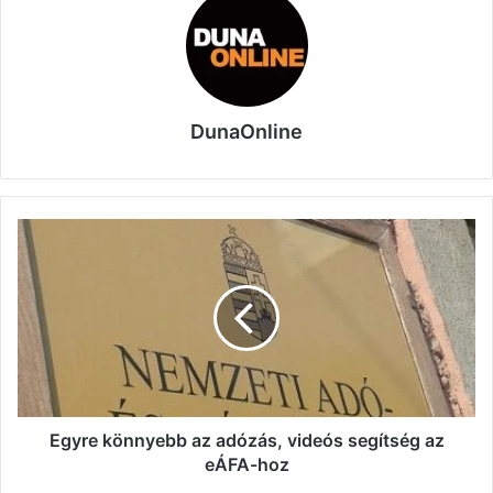
DunaOnline
Egyre
könnyebb
az
adózás,
videós
segítség
az
eÁFA-
hoz
Egyre könnyebb az adózás, videós segítség az
eÁFA-hoz