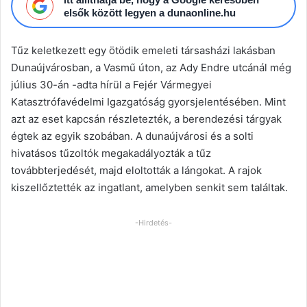
elsők között legyen a dunaonline.hu
Tűz keletkezett egy ötödik emeleti társasházi lakásban
Dunaújvárosban, a Vasmű úton, az Ady Endre utcánál még
július 30-án -adta hírül a Fejér Vármegyei
Katasztrófavédelmi Igazgatóság gyorsjelentésében. Mint
azt az eset kapcsán részletezték, a berendezési tárgyak
égtek az egyik szobában. A dunaújvárosi és a solti
hivatásos tűzoltók megakadályozták a tűz
továbbterjedését, majd eloltották a lángokat. A rajok
kiszellőztették az ingatlant, amelyben senkit sem találtak.
-Hirdetés-