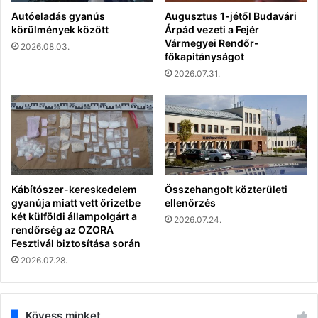
Autóeladás gyanús
Augusztus 1-jétől Budavári
körülmények között
Árpád vezeti a Fejér
Vármegyei Rendőr-
2026.08.03.
főkapitányságot
2026.07.31.
Kábítószer-kereskedelem
Összehangolt közterületi
gyanúja miatt vett őrizetbe
ellenőrzés
két külföldi állampolgárt a
2026.07.24.
rendőrség az OZORA
Fesztivál biztosítása során
2026.07.28.
Kövess minket