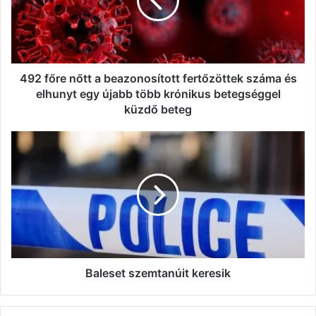
beazonosított
fertőzöttek
száma
és
elhunyt
egy
492 főre nőtt a beazonosított fertőzöttek száma és
újabb
elhunyt egy újabb több krónikus betegséggel
több
küzdő beteg
krónikus
betegséggel
Baleset
küzdő
szemtanúit
beteg
keresik
Baleset szemtanúit keresik