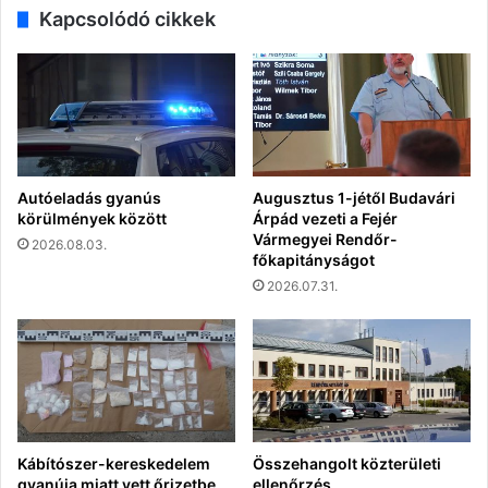
Kapcsolódó cikkek
Autóeladás gyanús
Augusztus 1-jétől Budavári
körülmények között
Árpád vezeti a Fejér
Vármegyei Rendőr-
2026.08.03.
főkapitányságot
2026.07.31.
Kábítószer-kereskedelem
Összehangolt közterületi
gyanúja miatt vett őrizetbe
ellenőrzés