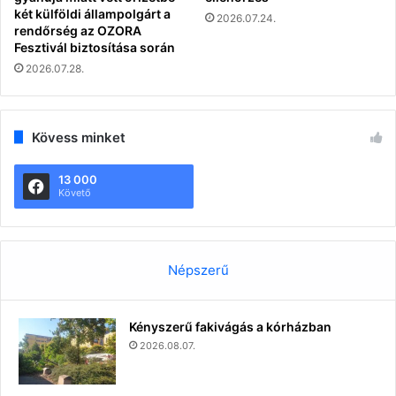
két külföldi állampolgárt a
2026.07.24.
rendőrség az OZORA
Fesztivál biztosítása során
2026.07.28.
Kövess minket
13 000
Követő
Népszerű
Kényszerű fakivágás a kórházban
2026.08.07.