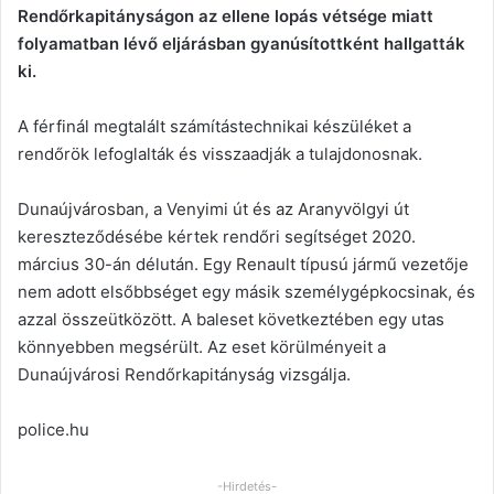
Rendőrkapitányságon az ellene lopás vétsége miatt
folyamatban lévő eljárásban gyanúsítottként hallgatták
ki.
A férfinál megtalált számítástechnikai készüléket a
rendőrök lefoglalták és visszaadják a tulajdonosnak.
Dunaújvárosban, a Venyimi út és az Aranyvölgyi út
kereszteződésébe kértek rendőri segítséget 2020.
március 30-án délután. Egy Renault típusú jármű vezetője
nem adott elsőbbséget egy másik személygépkocsinak, és
azzal összeütközött. A baleset következtében egy utas
könnyebben megsérült. Az eset körülményeit a
Dunaújvárosi Rendőrkapitányság vizsgálja.
police.hu
-Hirdetés-