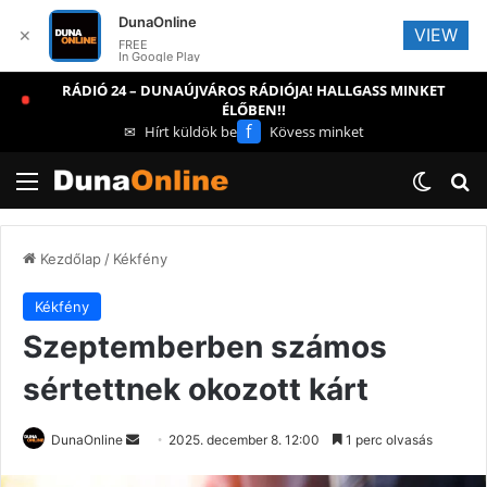
DunaOnline
VIEW
✕
FREE
In Google Play
RÁDIÓ 24 – DUNAÚJVÁROS RÁDIÓJA! HALLGASS MINKET
ÉLŐBEN!!
f
✉
Hírt küldök be
Kövess minket
Menü
Switch
Ke
Kezdőlap
/
Kékfény
Kékfény
Szeptemberben számos
sértettnek okozott kárt
Send
DunaOnline
2025. december 8. 12:00
1 perc olvasás
an