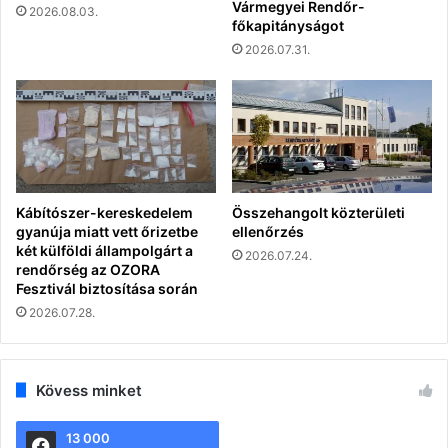
Vármegyei Rendőr-
2026.08.03.
főkapitányságot
2026.07.31.
Kábítószer-kereskedelem
Összehangolt közterületi
gyanúja miatt vett őrizetbe
ellenőrzés
két külföldi állampolgárt a
2026.07.24.
rendőrség az OZORA
Fesztivál biztosítása során
2026.07.28.
Kövess minket
13 000