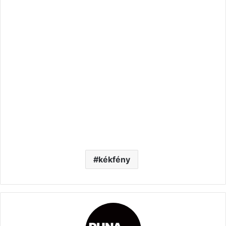
kékfény