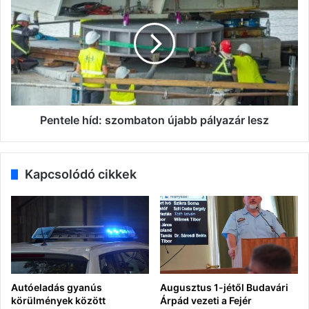
híd:
szombaton
újabb
pályazár
lesz
Pentele híd: szombaton újabb pályazár lesz
Kapcsolódó cikkek
Autóeladás gyanús
Augusztus 1-jétől Budavári
körülmények között
Árpád vezeti a Fejér