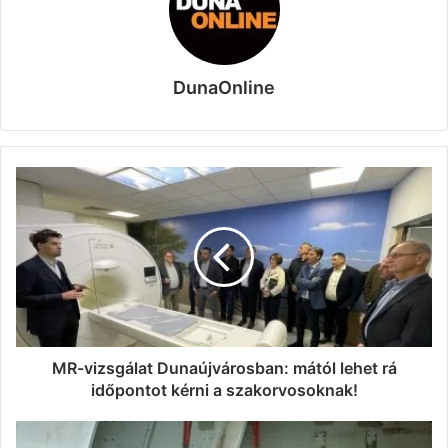
DunaOnline
MR-
vizsgálat
Dunaújvárosban:
mától
lehet
rá
időpontot
kérni
a
szakorvosoknak!
MR-vizsgálat Dunaújvárosban: mától lehet rá
időpontot kérni a szakorvosoknak!
Pentele