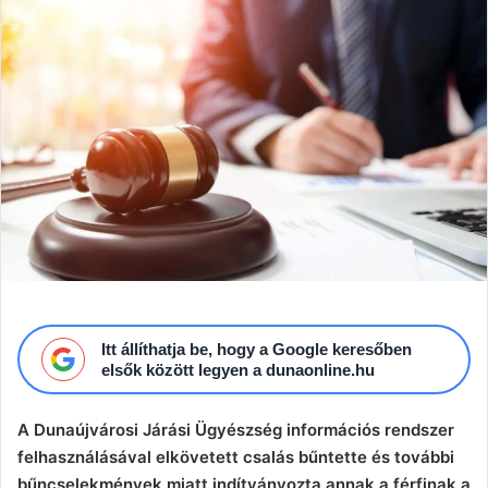
email
Itt állíthatja be, hogy a Google keresőben
elsők között legyen a dunaonline.hu
A Dunaújvárosi Járási Ügyészség információs rendszer
felhasználásával elkövetett csalás bűntette és további
bűncselekmények miatt indítványozta annak a férfinak a