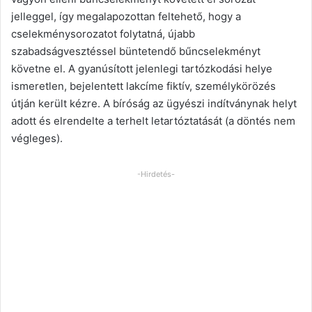
jelleggel, így megalapozottan feltehető, hogy a
cselekménysorozatot folytatná, újabb
szabadságvesztéssel büntetendő bűncselekményt
követne el. A gyanúsított jelenlegi tartózkodási helye
ismeretlen, bejelentett lakcíme fiktív, személykörözés
útján került kézre. A bíróság az ügyészi indítványnak helyt
adott és elrendelte a terhelt letartóztatását (a döntés nem
végleges).
-Hirdetés-