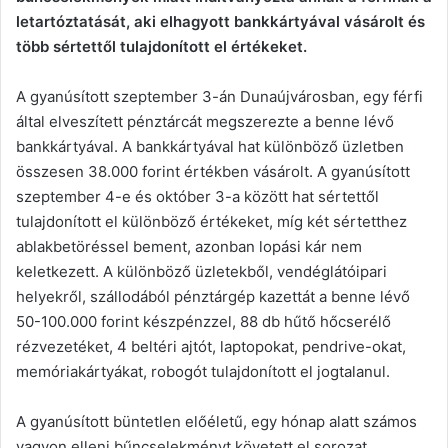
letartóztatását, aki elhagyott bankkártyával vásárolt és
több sértettől tulajdonított el értékeket.
A gyanúsított szeptember 3-án Dunaújvárosban, egy férfi
által elveszített pénztárcát megszerezte a benne lévő
bankkártyával. A bankkártyával hat különböző üzletben
összesen 38.000 forint értékben vásárolt. A gyanúsított
szeptember 4-e és október 3-a között hat sértettől
tulajdonított el különböző értékeket, míg két sértetthez
ablakbetöréssel bement, azonban lopási kár nem
keletkezett. A különböző üzletekből, vendéglátóipari
helyekről, szállodából pénztárgép kazettát a benne lévő
50-100.000 forint készpénzzel, 88 db hűtő hőcserélő
rézvezetéket, 4 beltéri ajtót, laptopokat, pendrive-okat,
memóriakártyákat, robogót tulajdonított el jogtalanul.
A gyanúsított büntetlen előéletű, egy hónap alatt számos
vagyon elleni bűncselekményt követett el sorozat