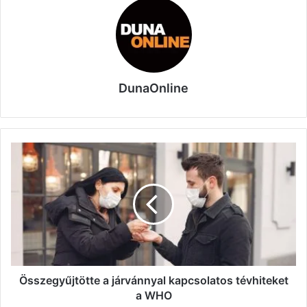
DunaOnline
Összegyűjtötte
a
járvánnyal
kapcsolatos
tévhiteket
a
WHO
Összegyűjtötte a járvánnyal kapcsolatos tévhiteket
a WHO