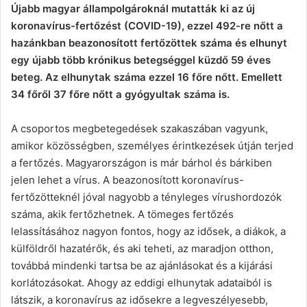
Újabb magyar állampolgároknál mutatták ki az új
koronavírus-fertőzést (COVID-19), ezzel 492-re nőtt a
hazánkban beazonosított fertőzöttek száma és elhunyt
egy újabb több krónikus betegséggel küzdő 59 éves
beteg. Az elhunytak száma ezzel 16 főre nőtt. Emellett
34 főről 37 főre nőtt a gyógyultak száma is.
A csoportos megbetegedések szakaszában vagyunk,
amikor közösségben, személyes érintkezések útján terjed
a fertőzés. Magyarországon is már bárhol és bárkiben
jelen lehet a vírus. A beazonosított koronavírus-
fertőzötteknél jóval nagyobb a tényleges vírushordozók
száma, akik fertőzhetnek. A tömeges fertőzés
lelassításához nagyon fontos, hogy az idősek, a diákok, a
külföldről hazatérők, és aki teheti, az maradjon otthon,
továbbá mindenki tartsa be az ajánlásokat és a kijárási
korlátozásokat. Ahogy az eddigi elhunytak adataiból is
látszik, a koronavírus az idősekre a legveszélyesebb,