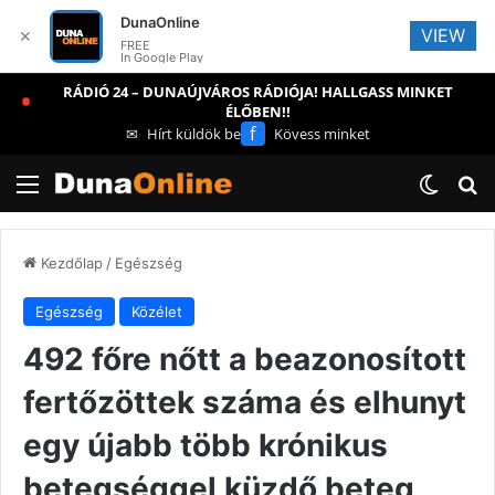
DunaOnline
VIEW
✕
FREE
In Google Play
RÁDIÓ 24 – DUNAÚJVÁROS RÁDIÓJA! HALLGASS MINKET
ÉLŐBEN!!
f
✉
Hírt küldök be
Kövess minket
Menü
Switch
Ke
Kezdőlap
/
Egészség
Egészség
Közélet
492 főre nőtt a beazonosított
fertőzöttek száma és elhunyt
egy újabb több krónikus
betegséggel küzdő beteg