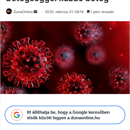
Send
DunaOnline
2020. március 31. 08:16
1 perc olvasás
an
email
Itt állíthatja be, hogy a Google keresőben
elsők között legyen a dunaonline.hu