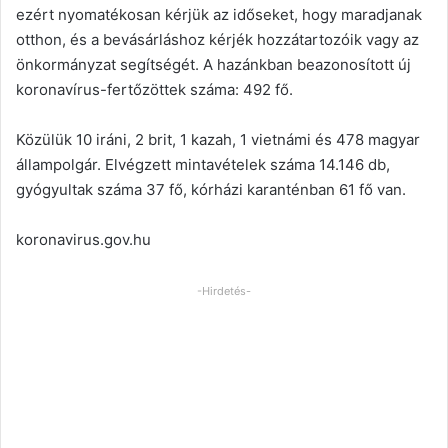
ezért nyomatékosan kérjük az időseket, hogy maradjanak
otthon, és a bevásárláshoz kérjék hozzátartozóik vagy az
önkormányzat segítségét. A hazánkban beazonosított új
koronavírus-fertőzöttek száma: 492 fő.
Közülük 10 iráni, 2 brit, 1 kazah, 1 vietnámi és 478 magyar
állampolgár. Elvégzett mintavételek száma 14.146 db,
gyógyultak száma 37 fő, kórházi karanténban 61 fő van.
koronavirus.gov.hu
-Hirdetés-