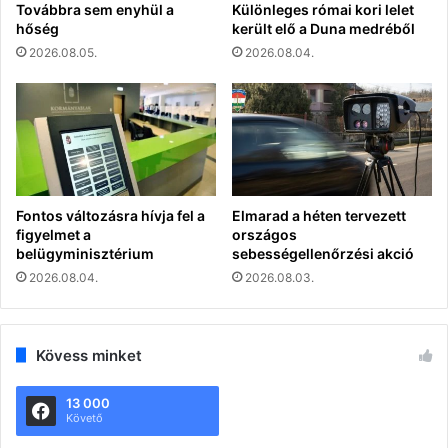
Továbbra sem enyhül a
Különleges római kori lelet
hőség
került elő a Duna medréből
2026.08.05.
2026.08.04.
Fontos változásra hívja fel a
Elmarad a héten tervezett
figyelmet a
országos
belügyminisztérium
sebességellenőrzési akció
2026.08.04.
2026.08.03.
Kövess minket
13 000
Követő