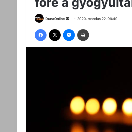
főre a gyógyult
Send
DunaOnline
2020. március 22. 09:49
an
Facebook
X
Messenger
Nyomtatás
email