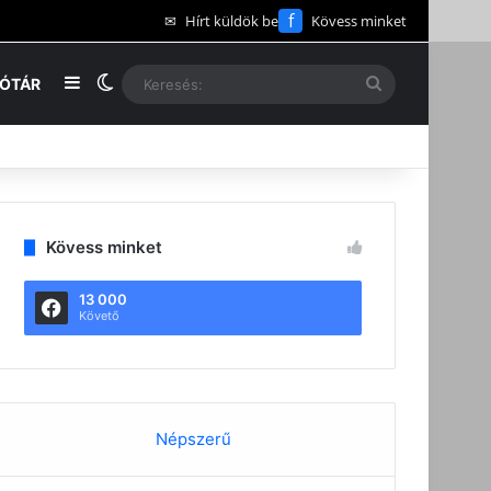
f
✉
Hírt küldök be
Kövess minket
Oldalsáv
Switch skin
Keresés:
EÓTÁR
Kövess minket
13 000
Követő
Népszerű