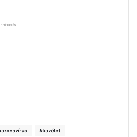
-Hirdetés-
koronavírus
közélet