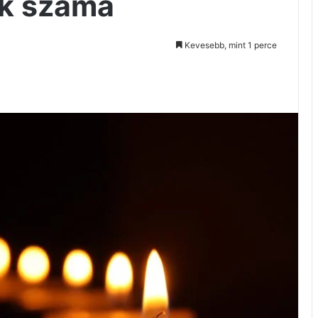
ak száma
Kevesebb, mint 1 perce