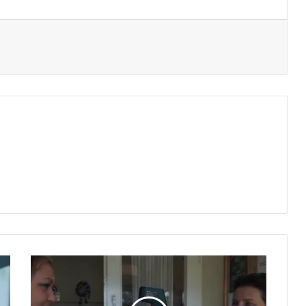
tás
Óvodai
ügyelet