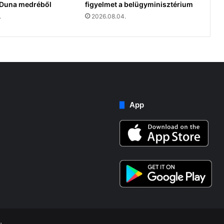
a Duna medréből
figyelmet a belügyminisztérium
.
2026.08.04.
App