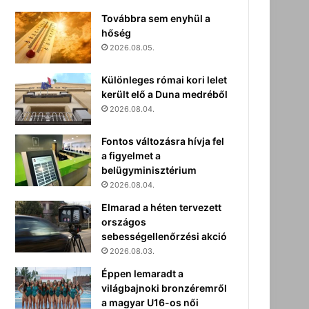
Továbbra sem enyhül a
hőség
2026.08.05.
Különleges római kori lelet
került elő a Duna medréből
2026.08.04.
Fontos változásra hívja fel
a figyelmet a
belügyminisztérium
2026.08.04.
Elmarad a héten tervezett
országos
sebességellenőrzési akció
2026.08.03.
Éppen lemaradt a
világbajnoki bronzéremről
a magyar U16-os női