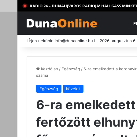
RÁDIÓ 24 – DUNAÚJVÁROS RÁDIÓJA! HALLGASS MINKET
F
I Írjon nekünk:
info@dunaonline.hu
I
2026. augusztus 6.
Kezdőlap
/
Egészség
/
6-ra emelkedett a koronavír
száma
Egészség
Közélet
6-ra emelkedett
fertőzött elhun