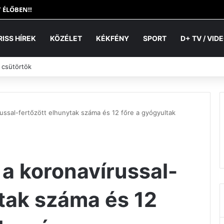
 ÉLŐBEN!!
RISS HÍREK
KÖZÉLET
KÉKFÉNY
SPORT
D+ TV / VID
 csütörtök
ussal-fertőzött elhunytak száma és 12 főre a gyógyultak
 a koronavírussal-
ytak száma és 12