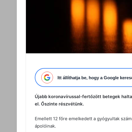
Itt állíthatja be, hogy a Google ker
Újabb koronavírussal-fertőzött betegek halt
el. Őszinte részvétünk.
Emellett 12 főre emelkedett a gyógyultak szá
ápolóinak.