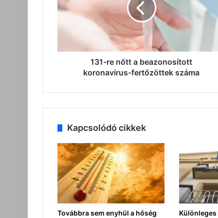
beazonosított
koronavírus-
fertőzöttek
száma
131-re nőtt a beazonosított
koronavírus-fertőzöttek száma
Kapcsolódó cikkek
Továbbra sem enyhül a hőség
Különleges 