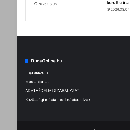
került elő 
2026.08.05.
2026.08.04
DunaOnline.hu
Impresszum
Médiaajánlat
ADATVÉDELMI SZABÁLYZAT
Közösségi média moderációs elvek