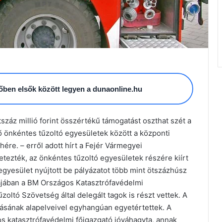
esőben elsők között legyen a dunaonline.hu
záz millió forint összértékű támogatást oszthat szét a
önkéntes tűzoltó egyesületek között a központi
hére. – erről adott hírt a Fejér Vármegyei
etezték, az önkéntes tűzoltó egyesületek részére kiírt
egyesület nyújtott be pályázatot több mint ötszázhúsz
nkájában a BM Országos Katasztrófavédelmi
oltó Szövetség által delegált tagok is részt vettek. A
ztásának alapelveivel egyhangúan egyetértettek. A
s katasztrófavédelmi főigazgató jóváhagyta, annak