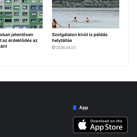
sban jelentősen
Szolgálaton kívül is példás
 az érdeklődés az
helytállás
ránt
2026.08.07.
App