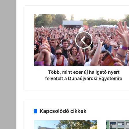
Több,
mint
ezer
új
hallgató
nyert
felvételt
a
Dunaújvárosi
Egyetemre
Több, mint ezer új hallgató nyert
felvételt a Dunaújvárosi Egyetemre
Kapcsolódó cikkek