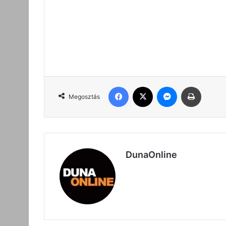
Facebook
X
Messenger
Nyomta
Megosztás
DunaOnline