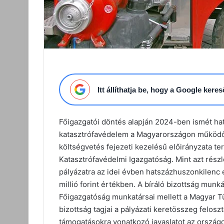
Itt állíthatja be, hogy a Google ker
Főigazgatói döntés alapján 2024-ben ismét hats
katasztrófavédelem a Magyarországon működő 
költségvetés fejezeti kezelésű előirányzata ter
Katasztrófavédelmi Igazgatóság. Mint azt részl
pályázatra az idei évben hatszázhuszonkilenc 
millió forint értékben. A bíráló bizottság mu
Főigazgatóság munkatársai mellett a Magyar Tűz
bizottság tagjai a pályázati keretösszeg felos
támogatásokra vonatkozó javaslatot az országo