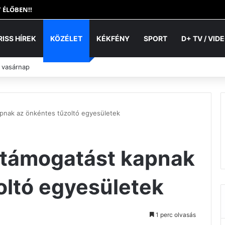
 ÉLŐBEN!!
RISS HÍREK
KÖZÉLET
KÉKFÉNY
SPORT
D+ TV / VID
 vasárnap
kapnak az önkéntes tűzoltó egyesületek
t támogatást kapnak
oltó egyesületek
1 perc olvasás