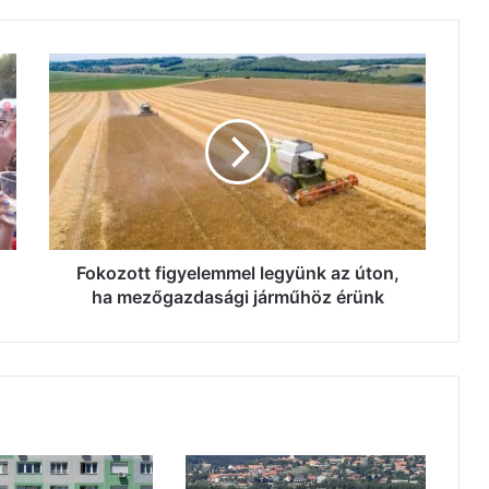
Fokozott
figyelemmel
legyünk
az
úton,
ha
mezőgazdasági
járműhöz
érünk
Fokozott figyelemmel legyünk az úton,
ha mezőgazdasági járműhöz érünk