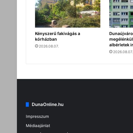
Kényszerű fakivágás a
Dunaújváro
kórházban
megélénkült
albérletek i
2026.08.07.
2026.08.07.
DunaOnline.hu
Impresszum
Médiaajánlat