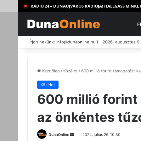
RÁDIÓ 24 – DUNAÚJVÁROS RÁDIÓJA! HALLGASS MINKET
F
I Írjon nekünk:
info@dunaonline.hu
I
2026. augusztus 9.
Kezdőlap
/
Közélet
/
600 millió forint támogatást 
Közélet
600 millió forin
az önkéntes tűz
Send
DunaOnline
2024. július 26. 10:30