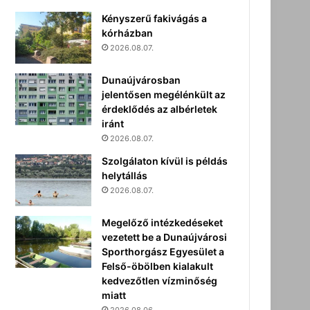
Kényszerű fakivágás a
kórházban
2026.08.07.
Dunaújvárosban
jelentősen megélénkült az
érdeklődés az albérletek
iránt
2026.08.07.
Szolgálaton kívül is példás
helytállás
2026.08.07.
Megelőző intézkedéseket
vezetett be a Dunaújvárosi
Sporthorgász Egyesület a
Felső-öbölben kialakult
kedvezőtlen vízminőség
miatt