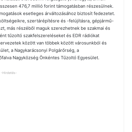
sszesen 476,7 millió forint támogatásban részesülnek.
ogatások esetleges árváltozásához biztosít fedezetet.
ltségeikre, szertárépítésre és -felújításra, gépjármű-
énzt, más részéből maguk szerezhetnek be szakmai és
t tűzoltó szakfelszereléseket és EDR rádiókat
zervezetek között van többek között városunkból és
ület, a Nagykarácsonyi Polgárőrség, a
őfalva Nagyközség Önkéntes Tűzoltó Egyesület.
-Hirdetés-