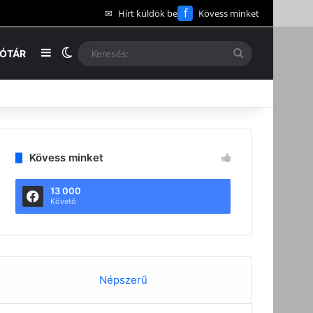
f
✉
Hírt küldök be
Kövess minket
Oldalsáv
Switch skin
Keresés:
EÓTÁR
Kövess minket
13 000
Követő
Népszerű