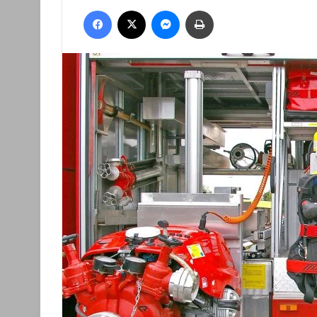
an
Facebook
X
Messenger
Nyomtatás
email