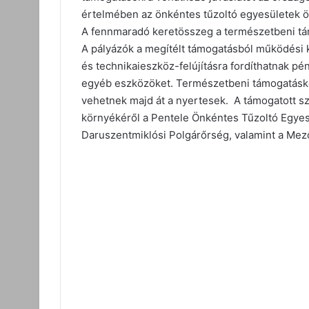
értelmében az önkéntes tűzoltó egyesületek ö
A fennmaradó keretösszeg a természetbeni tám
A pályázók a megítélt támogatásból működési kö
és technikaieszköz-felújításra fordíthatnak p
egyéb eszközöket. Természetbeni támogatáskén
vehetnek majd át a nyertesek. A támogatott s
környékéről a Pentele Önkéntes Tűzoltó Egyes
Daruszentmiklósi Polgárőrség, valamint a Mez