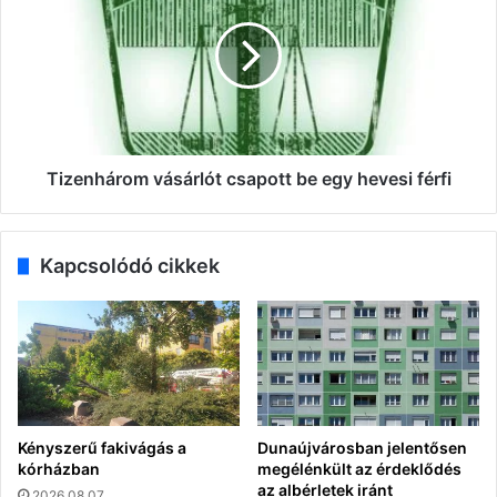
csapott
be
egy
hevesi
férfi
Tizenhárom vásárlót csapott be egy hevesi férfi
Kapcsolódó cikkek
Kényszerű fakivágás a
Dunaújvárosban jelentősen
kórházban
megélénkült az érdeklődés
az albérletek iránt
2026.08.07.