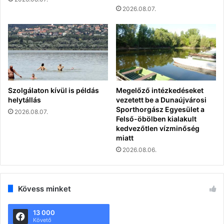
2026.08.07.
Szolgálaton kívül is példás
Megelőző intézkedéseket
helytállás
vezetett be a Dunaújvárosi
Sporthorgász Egyesület a
2026.08.07.
Felső-öbölben kialakult
kedvezőtlen vízminőség
miatt
2026.08.06.
Kövess minket
13 000
Követő