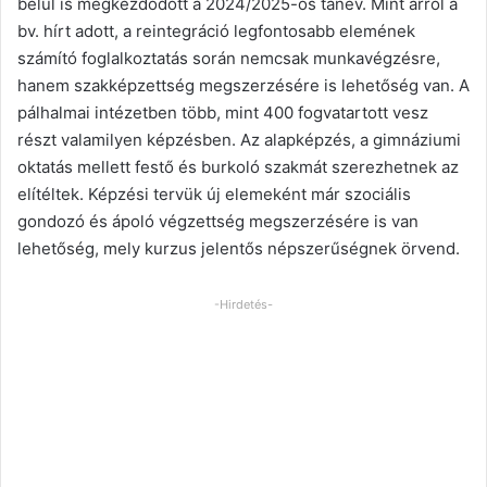
belül is megkezdődött a 2024/2025-ös tanév. Mint arról a
bv. hírt adott, a reintegráció legfontosabb elemének
számító foglalkoztatás során nemcsak munkavégzésre,
hanem szakképzettség megszerzésére is lehetőség van. A
pálhalmai intézetben több, mint 400 fogvatartott vesz
részt valamilyen képzésben. Az alapképzés, a gimnáziumi
oktatás mellett festő és burkoló szakmát szerezhetnek az
elítéltek. Képzési tervük új elemeként már szociális
gondozó és ápoló végzettség megszerzésére is van
lehetőség, mely kurzus jelentős népszerűségnek örvend.
-Hirdetés-