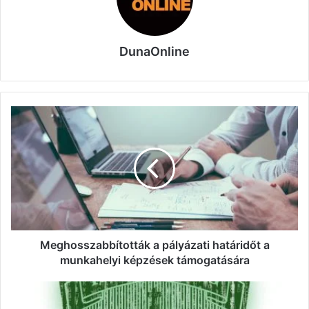
DunaOnline
Meghosszabbították
a
pályázati
határidőt
a
munkahelyi
képzések
támogatására
Meghosszabbították a pályázati határidőt a
munkahelyi képzések támogatására
Tizenhárom
vásárlót