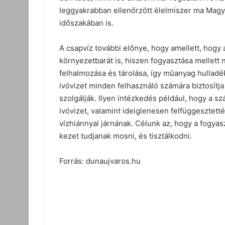
leggyakrabban ellenőrzött élelmiszer ma Magya
időszakában is.
A csapvíz további előnye, hogy amellett, hogy
környezetbarát is, hiszen fogyasztása mellet
felhalmozása és tárolása, így műanyag hulladé
ivóvizet minden felhasználó számára biztosítja 
szolgálják. Ilyen intézkedés például, hogy a sz
ivóvizet, valamint ideiglenesen felfüggesztett
vízhiánnyal járnának. Célunk az, hogy a fogya
kezet tudjanak mosni, és tisztálkodni.
Forrás: dunaujvaros.hu