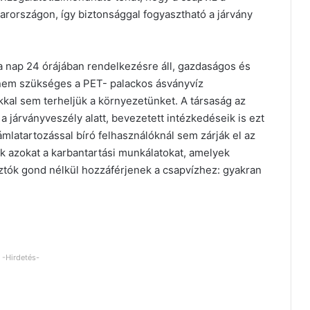
rországon, így biztonsággal fogyasztható a járvány
 a nap 24 órájában rendelkezésre áll, gazdaságos és
t nem szükséges a PET- palackos ásványvíz
kkal sem terheljük a környezetünket. A társaság az
a járványveszély alatt, bevezetett intézkedéseik is ezt
ámlatartozással bíró felhasználóknál sem zárják el az
ék azokat a karbantartási munkálatokat, amelyek
sztók gond nélkül hozzáférjenek a csapvízhez: gyakran
-Hirdetés-