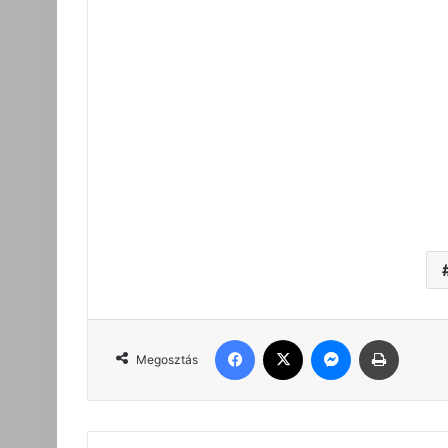
Facebook
X
Messenger
Nyomta
Megosztás