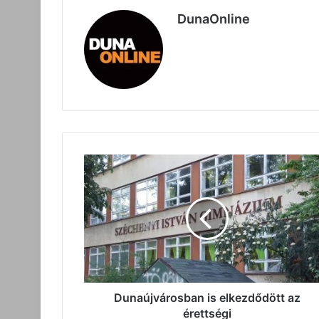
DunaOnline
Dunaújvárosban
is
elkezdődött
az
érettségi
Dunaújvárosban is elkezdődött az
érettségi