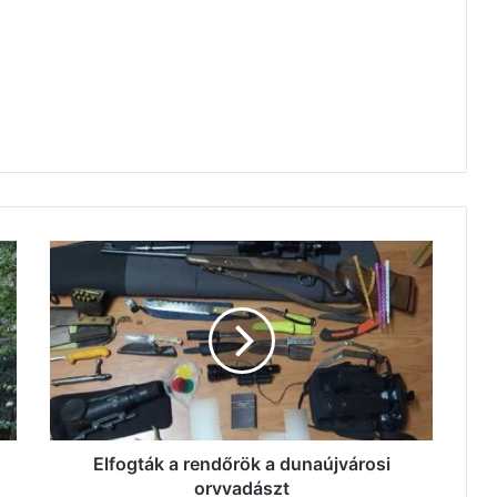
Elfogták
a
rendőrök
a
dunaújvárosi
orvvadászt
Elfogták a rendőrök a dunaújvárosi
orvvadászt