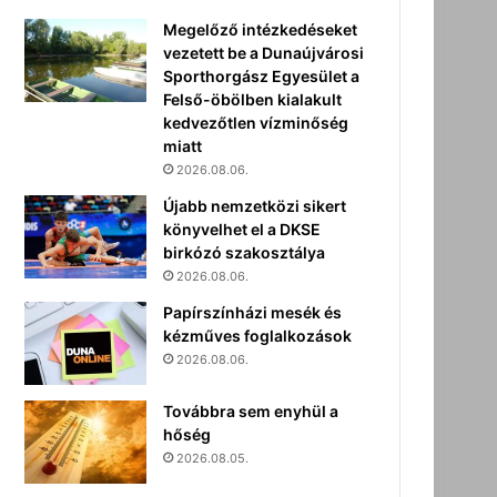
Megelőző intézkedéseket
vezetett be a Dunaújvárosi
Sporthorgász Egyesület a
Felső-öbölben kialakult
kedvezőtlen vízminőség
miatt
2026.08.06.
Újabb nemzetközi sikert
könyvelhet el a DKSE
birkózó szakosztálya
2026.08.06.
Papírszínházi mesék és
kézműves foglalkozások
2026.08.06.
Továbbra sem enyhül a
hőség
2026.08.05.