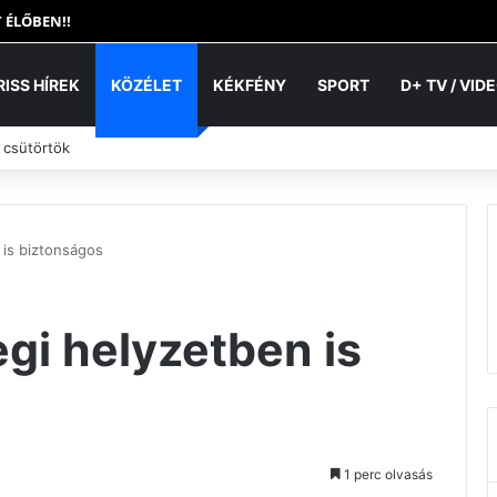
 ÉLŐBEN!!
RISS HÍREK
KÖZÉLET
KÉKFÉNY
SPORT
D+ TV / VID
 csütörtök
 is biztonságos
egi helyzetben is
1 perc olvasás