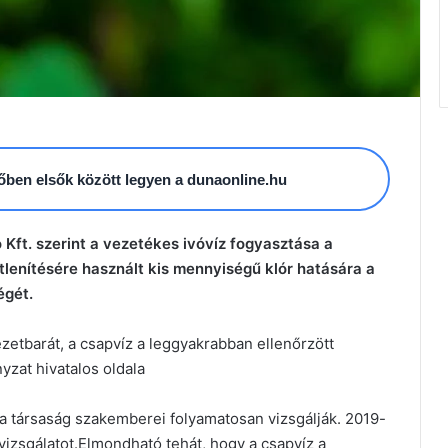
esőben elsők között legyen a dunaonline.hu
 Kft. szerint a vezetékes ivóvíz fogyasztása a
őtlenítésére használt kis mennyiségű klór hatására a
égét.
zetbarát, a csapvíz a leggyakrabban ellenőrzött
yzat hivatalos oldala
 a társaság szakemberei folyamatosan vizsgálják. 2019-
vizsgálatot.Elmondható tehát, hogy a csapvíz a