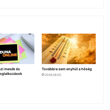
ázi mesék és
Továbbra sem enyhül a hőség
oglalkozások
2026.08.05.
.