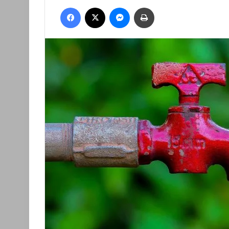
an
Facebook
X
Messenger
Nyomtatás
email