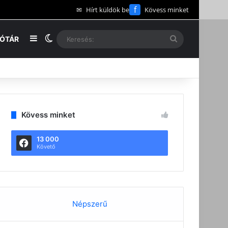
f
✉
Hírt küldök be
Kövess minket
Oldalsáv
Switch skin
Keresés:
EÓTÁR
Kövess minket
13 000
Követő
Népszerű