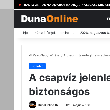
RÁDIÓ 24 – DUNAÚJVÁROS RÁDIÓJA! HALLGASS MINKET
F
I Írjon nekünk:
info@dunaonline.hu
I
2026. augusztus 6.
Kezdőlap
/
Közélet
/
A csapvíz jelenlegi helyzetben
Közélet
A csapvíz jelenl
biztonságos
Send
DunaOnline
2020. május 4. 13:08