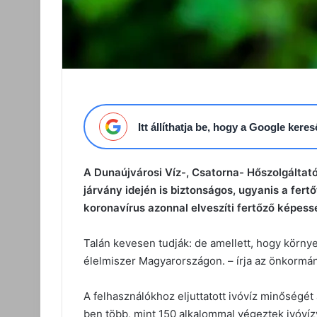
Itt állíthatja be, hogy a Google ker
A Dunaújvárosi Víz-, Csatorna- Hőszolgáltató
járvány idején is biztonságos, ugyanis a fert
koronavírus azonnal elveszíti fertőző képess
Talán kevesen tudják: de amellett, hogy környe
élelmiszer Magyarországon. – írja az önkormán
A felhasználókhoz eljuttatott ivóvíz minőségét
ben több, mint 150 alkalommal végeztek ivóvíz