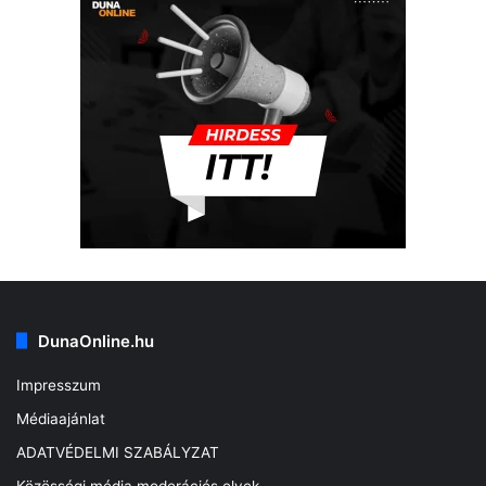
DunaOnline.hu
Impresszum
Médiaajánlat
ADATVÉDELMI SZABÁLYZAT
Közösségi média moderációs elvek