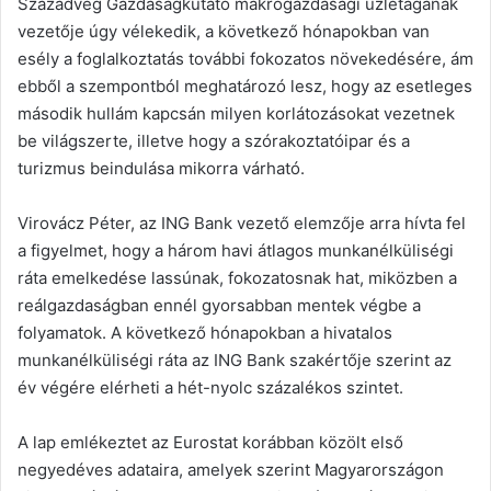
Századvég Gazdaságkutató makrogazdasági üzletágának
vezetője úgy vélekedik, a következő hónapokban van
esély a foglalkoztatás további fokozatos növekedésére, ám
ebből a szempontból meghatározó lesz, hogy az esetleges
második hullám kapcsán milyen korlátozásokat vezetnek
be világszerte, illetve hogy a szórakoztatóipar és a
turizmus beindulása mikorra várható.
Virovácz Péter, az ING Bank vezető elemzője arra hívta fel
a figyelmet, hogy a három havi átlagos munkanélküliségi
ráta emelkedése lassúnak, fokozatosnak hat, miközben a
reálgazdaságban ennél gyorsabban mentek végbe a
folyamatok. A következő hónapokban a hivatalos
munkanélküliségi ráta az ING Bank szakértője szerint az
év végére elérheti a hét-nyolc százalékos szintet.
A lap emlékeztet az Eurostat korábban közölt első
negyedéves adataira, amelyek szerint Magyarországon