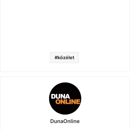
közélet
DunaOnline