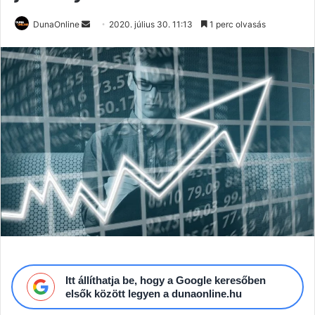
Send
DunaOnline
2020. július 30. 11:13
1 perc olvasás
an
email
Itt állíthatja be, hogy a Google keresőben
elsők között legyen a dunaonline.hu