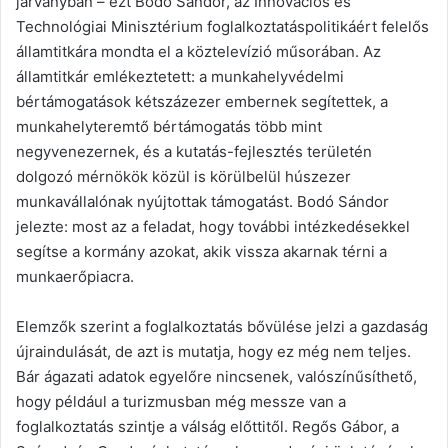
járványban – ezt Bodó Sándor, az Innovációs és
Technológiai Minisztérium foglalkoztatáspolitikáért felelős
államtitkára mondta el a köztelevízió műsorában. Az
államtitkár emlékeztetett: a munkahelyvédelmi
bértámogatások kétszázezer embernek segítettek, a
munkahelyteremtő bértámogatás több mint
negyvenezernek, és a kutatás-fejlesztés területén
dolgozó mérnökök közül is körülbelül húszezer
munkavállalónak nyújtottak támogatást. Bodó Sándor
jelezte: most az a feladat, hogy további intézkedésekkel
segítse a kormány azokat, akik vissza akarnak térni a
munkaerőpiacra.
Elemzők szerint a foglalkoztatás bővülése jelzi a gazdaság
újraindulását, de azt is mutatja, hogy ez még nem teljes.
Bár ágazati adatok egyelőre nincsenek, valószínűsíthető,
hogy például a turizmusban még messze van a
foglalkoztatás szintje a válság előttitől. Regős Gábor, a