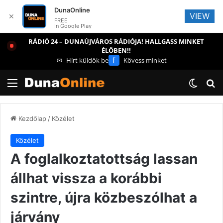
DunaOnline
VIEW
✕
FREE
In Google Play
RÁDIÓ 24 – DUNAÚJVÁROS RÁDIÓJA! HALLGASS MINKET
ÉLŐBEN!!
f
✉
Hírt küldök be
Kövess minket
Menü
Switch
Ke
Kezdőlap
/
Közélet
Közélet
A foglalkoztatottság lassan
állhat vissza a korábbi
szintre, újra közbeszólhat a
járvány