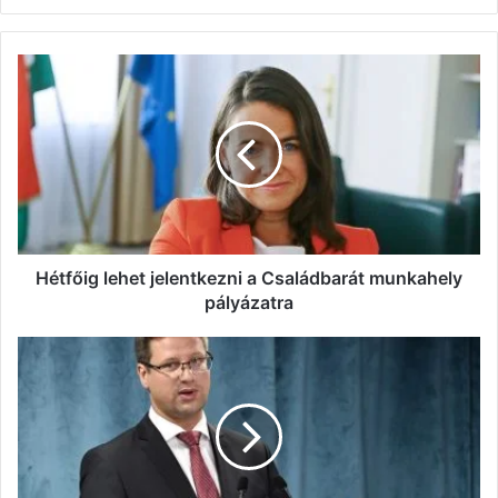
Hétfőig
lehet
jelentkezni
a
Családbarát
munkahely
pályázatra
Hétfőig lehet jelentkezni a Családbarát munkahely
pályázatra
Gulyás:
a
cél
a
második
hullám
megelőzése