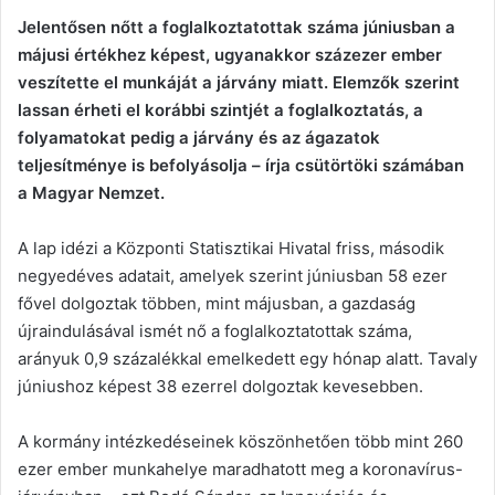
Jelentősen nőtt a foglalkoztatottak száma júniusban a
májusi értékhez képest, ugyanakkor százezer ember
veszítette el munkáját a járvány miatt. Elemzők szerint
lassan érheti el korábbi szintjét a foglalkoztatás, a
folyamatokat pedig a járvány és az ágazatok
teljesítménye is befolyásolja – írja csütörtöki számában
a Magyar Nemzet.
A lap idézi a Központi Statisztikai Hivatal friss, második
negyedéves adatait, amelyek szerint júniusban 58 ezer
fővel dolgoztak többen, mint májusban, a gazdaság
újraindulásával ismét nő a foglalkoztatottak száma,
arányuk 0,9 százalékkal emelkedett egy hónap alatt. Tavaly
júniushoz képest 38 ezerrel dolgoztak kevesebben.
A kormány intézkedéseinek köszönhetően több mint 260
ezer ember munkahelye maradhatott meg a koronavírus-