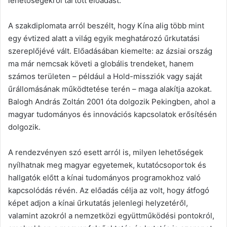
lehetőségekről tartott előadást.
A szakdiplomata arról beszélt, hogy Kína alig több mint
egy évtized alatt a világ egyik meghatározó űrkutatási
szereplőjévé vált. Előadásában kiemelte: az ázsiai ország
ma már nemcsak követi a globális trendeket, hanem
számos területen – például a Hold-missziók vagy saját
űrállomásának működtetése terén – maga alakítja azokat.
Balogh András Zoltán 2001 óta dolgozik Pekingben, ahol a
magyar tudományos és innovációs kapcsolatok erősítésén
dolgozik.
A rendezvényen szó esett arról is, milyen lehetőségek
nyílhatnak meg magyar egyetemek, kutatócsoportok és
hallgatók előtt a kínai tudományos programokhoz való
kapcsolódás révén. Az előadás célja az volt, hogy átfogó
képet adjon a kínai űrkutatás jelenlegi helyzetéről,
valamint azokról a nemzetközi együttműködési pontokról,