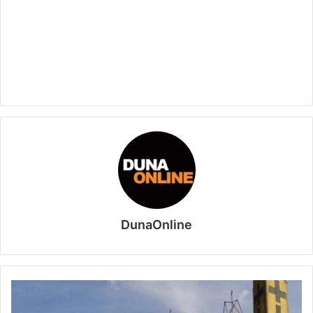
DunaOnline
Pünkösdi
hétvégén