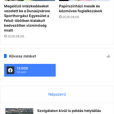
Megelőző intézkedéseket
Papírszínházi mesék és
vezetett be a Dunaújvárosi
kézműves foglalkozások
Sporthorgász Egyesület a
2026.08.06.
Felső-öbölben kialakult
kedvezőtlen vízminőség
miatt
2026.08.06.
Kövess minket
13 000
Követő
Népszerű
Szolgálaton kívül is példás helytállás