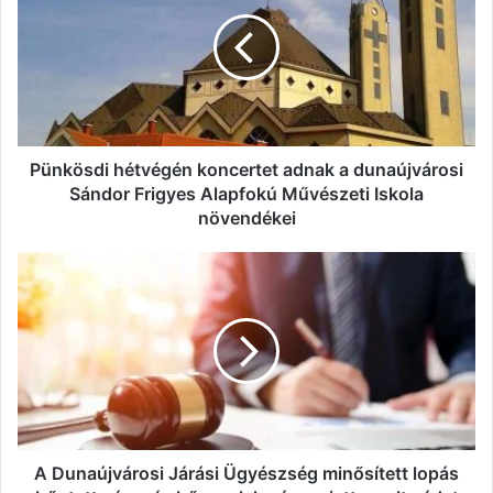
koncertet
adnak
a
dunaújvárosi
Sándor
Frigyes
Alapfokú
Művészeti
Pünkösdi hétvégén koncertet adnak a dunaújvárosi
Iskola
Sándor Frigyes Alapfokú Művészeti Iskola
növendékei
növendékei
A
Dunaújvárosi
Járási
Ügyészség
minősített
lopás
bűntette
és
más
bűncselekmény
A Dunaújvárosi Járási Ügyészség minősített lopás