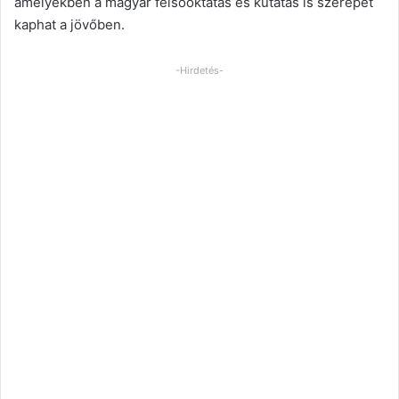
amelyekben a magyar felsőoktatás és kutatás is szerepet
kaphat a jövőben.
-Hirdetés-