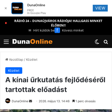
DunaOnline
VIEW
✕
FREE
In Google Play
RÁDIÓ 24 – DUNAÚJVÁROS RÁDIÓJA! HALLGASS MINKET
ÉLŐBEN!!
f
✉
Hírt küldök be
Kövess minket
Menü
Switch
Ke
Kezdőlap
/
Közélet
Közélet
A kínai űrkutatás fejlődéséről
tartottak előadást
Send
DunaOnline
2026. május 13. 14:46
1 perc olvasás
an