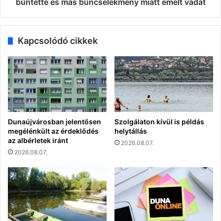
miatt
bűntette és más bűncselekmény miatt emelt vádat
emelt
vádat
Kapcsolódó cikkek
Dunaújvárosban jelentősen
Szolgálaton kívül is példás
megélénkült az érdeklődés
helytállás
az albérletek iránt
2026.08.07.
2026.08.07.