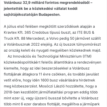
Volánbusz 32,9 milliárd forintos megrendeléséből –
jelentették be a közlekedési vállalat keddi
sajtótájékoztatóján Budapesten.
A július első felében megkötött szerződések alapján a
Kravtex Kft. 365 Credobus típusú buszt, az ITE BUS &
Truck Kft. 88 Mercedest, a Volvo pedig 50 járművet szállít
a Volánbusznak 2022 elejéig. Az új buszok túlnyomórészt
az ország keleti és nyugati megyéiben közlekednek majd.
Az Innovációs és Technológiai Minisztérium (ITM)
közlekedéspolitikáért felelős államtitkára a rendezvényen
kiemelte, hogy az idei beszerzésekkel a Volánbusz
flottájának átlagkora 11 évre csökken, és további javulást
vetít előre, hogy idén 1600 busz vásárlására hirdetnek
meg közbeszerzést. Mosóczi László hozzátette, hogy a
2018-ban kezdődött járműfiatalítási program eddig több
mint ezer új, vagy újszerű busszal bővítette a Volánbusz
több mint 6 ezer darabos flottáját, megállítva a járműpark