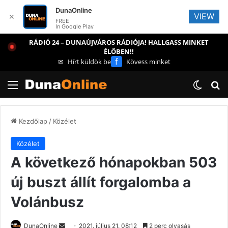
DunaOnline
VIEW
✕
FREE
In Google Play
RÁDIÓ 24 – DUNAÚJVÁROS RÁDIÓJA! HALLGASS MINKET
ÉLŐBEN!!
f
✉
Hírt küldök be
Kövess minket
Menü
Switch
Ke
Kezdőlap
/
Közélet
Közélet
A következő hónapokban 503
új buszt állít forgalomba a
Volánbusz
Send
DunaOnline
2021. július 21. 08:12
2 perc olvasás