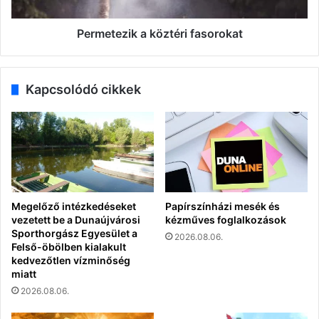
Permetezik a köztéri fasorokat
Kapcsolódó cikkek
Megelőző intézkedéseket
Papírszínházi mesék és
vezetett be a Dunaújvárosi
kézműves foglalkozások
Sporthorgász Egyesület a
2026.08.06.
Felső-öbölben kialakult
kedvezőtlen vízminőség
miatt
2026.08.06.