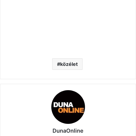
közélet
DunaOnline