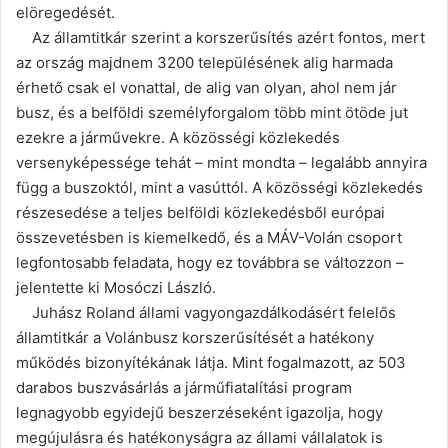
elöregedését.
Az államtitkár szerint a korszerűsítés azért fontos, mert
az ország majdnem 3200 településének alig harmada
érhető csak el vonattal, de alig van olyan, ahol nem jár
busz, és a belföldi személyforgalom több mint ötöde jut
ezekre a járművekre. A közösségi közlekedés
versenyképessége tehát – mint mondta – legalább annyira
függ a buszoktól, mint a vasúttól. A közösségi közlekedés
részesedése a teljes belföldi közlekedésből európai
összevetésben is kiemelkedő, és a MÁV-Volán csoport
legfontosabb feladata, hogy ez továbbra se változzon –
jelentette ki Mosóczi László.
Juhász Roland állami vagyongazdálkodásért felelős
államtitkár a Volánbusz korszerűsítését a hatékony
működés bizonyítékának látja. Mint fogalmazott, az 503
darabos buszvásárlás a járműfiatalítási program
legnagyobb egyidejű beszerzéseként igazolja, hogy
megújulásra és hatékonyságra az állami vállalatok is