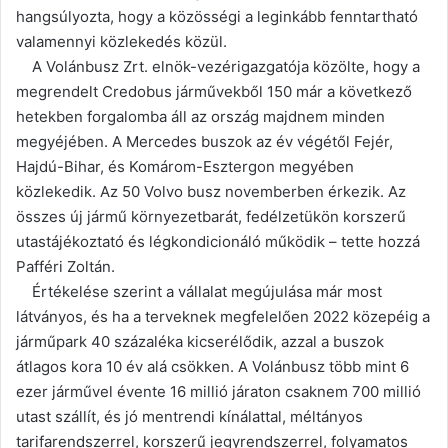
hangsúlyozta, hogy a közösségi a leginkább fenntartható
valamennyi közlekedés közül.
A Volánbusz Zrt. elnök-vezérigazgatója közölte, hogy a
megrendelt Credobus járművekből 150 már a következő
hetekben forgalomba áll az ország majdnem minden
megyéjében. A Mercedes buszok az év végétől Fejér,
Hajdú-Bihar, és Komárom-Esztergon megyében
közlekedik. Az 50 Volvo busz novemberben érkezik. Az
összes új jármű környezetbarát, fedélzetükön korszerű
utastájékoztató és légkondicionáló működik – tette hozzá
Pafféri Zoltán.
Értékelése szerint a vállalat megújulása már most
látványos, és ha a terveknek megfelelően 2022 közepéig a
járműpark 40 százaléka kicserélődik, azzal a buszok
átlagos kora 10 év alá csökken. A Volánbusz több mint 6
ezer járművel évente 16 millió járaton csaknem 700 millió
utast szállít, és jó mentrendi kínálattal, méltányos
tarifarendszerrel, korszerű jegyrendszerrel, folyamatos