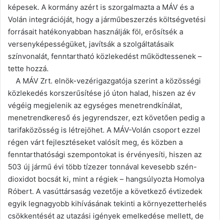
képesek. A kormány azért is szorgalmazta a MÁV és a
Volán integrációját, hogy a járműbeszerzés költségvetési
forrásait hatékonyabban használják föl, erősítsék a
versenyképességüket, javítsák a szolgáltatásaik
színvonalát, fenntartható közlekedést működtessenek –
tette hozzá.
A MÁV Zrt. elnök-vezérigazgatója szerint a közösségi
közlekedés korszerűsítése jó úton halad, hiszen az év
végéig megjelenik az egységes menetrendkínálat,
menetrendkereső és jegyrendszer, ezt követően pedig a
tarifaközösség is létrejöhet. A MÁV-Volán csoport ezzel
régen várt fejlesztéseket valósít meg, és közben a
fenntarthatósági szempontokat is érvényesíti, hiszen az
503 új jármű évi több tízezer tonnával kevesebb szén-
dioxidot bocsát ki, mint a régiek – hangsúlyozta Homolya
Róbert. A vasúttársaság vezetője a következő évtizedek
egyik legnagyobb kihívásának tekinti a környezetterhelés
csökkentését az utazási igények emelkedése mellett, de