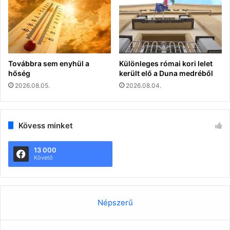
Továbbra sem enyhül a
Különleges római kori lelet
hőség
került elő a Duna medréből
2026.08.05.
2026.08.04.
Kövess minket
13 000
Követő
Népszerű