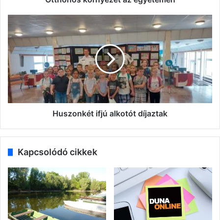
Huszonkét
ifjú
alkotót
díjaztak
Huszonkét ifjú alkotót díjaztak
Kapcsolódó cikkek