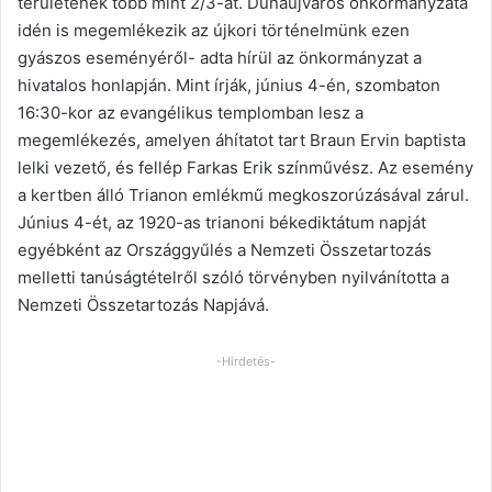
területének több mint 2/3-át. Dunaújváros önkormányzata
idén is megemlékezik az újkori történelmünk ezen
gyászos eseményéről- adta hírül az önkormányzat a
hivatalos honlapján. Mint írják, június 4-én, szombaton
16:30-kor az evangélikus templomban lesz a
megemlékezés, amelyen áhítatot tart Braun Ervin baptista
lelki vezető, és fellép Farkas Erik színművész. Az esemény
a kertben álló Trianon emlékmű megkoszorúzásával zárul.
Június 4-ét, az 1920-as trianoni békediktátum napját
egyébként az Országgyűlés a Nemzeti Összetartozás
melletti tanúságtételről szóló törvényben nyilvánította a
Nemzeti Összetartozás Napjává.
-Hirdetés-