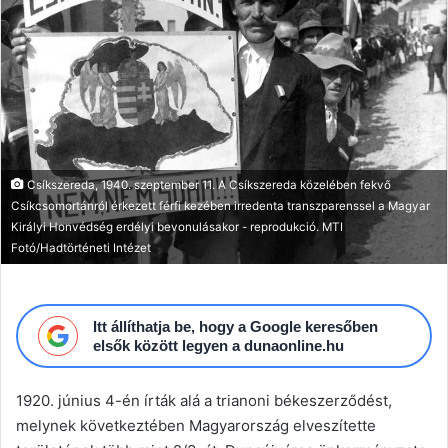
email
Csíkszereda, 1940. szeptember 11. A Csíkszereda közelében fekvő
Csíkcsomortánról érkezett férfi kezében irredenta transzparenssel a Magyar
Királyi Honvédség erdélyi bevonulásakor - reprodukció. MTI
Fotó/Hadtörténeti Intézet
Itt állíthatja be, hogy a Google keresőben
elsők között legyen a dunaonline.hu
1920. június 4-én írták alá a trianoni békeszerződést,
melynek következtében Magyarország elveszítette