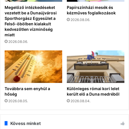
Megelőző intézkedéseket
Papírszínházi mesék és
vezetett be a Dunaújvárosi
kézműves foglalkozások
Sporthorgász Egyesület a
2026.08.06.
Felső-öbölben kialakult
kedvezőtlen vízminőség
miatt
2026.08.06.
Továbbra sem enyhül a
Különleges római kori lelet
hőség
került elő a Duna medréből
2026.08.05.
2026.08.04.
Kövess minket