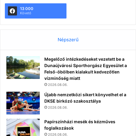
13 000
Követő
Népszerű
Megelőző intézkedéseket vezetett be a
Dunaújvárosi Sporthorgász Egyesület a
Felső-öbölben kialakult kedvezőtlen
vízminőség miatt
2026.08.06.
Újabb nemzetközi sikert könyvelhet el a
DKSE birkózó szakosztálya
2026.08.06.
Papírszínházi mesék és kézműves
foglalkozások
2026.08.06.