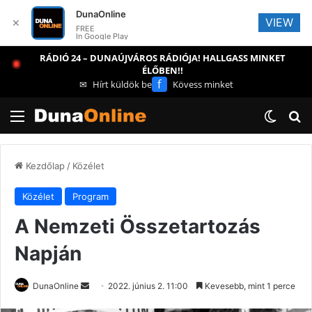
DunaOnline
VIEW
✕
FREE
In Google Play
RÁDIÓ 24 – DUNAÚJVÁROS RÁDIÓJA! HALLGASS MINKET
ÉLŐBEN!!
f
✉
Hírt küldök be
Kövess minket
Menü
Switch
Ke
Kezdőlap
/
Közélet
Közélet
Program
A Nemzeti Összetartozás
Napján
Send
DunaOnline
2022. június 2. 11:00
Kevesebb, mint 1 perce
an