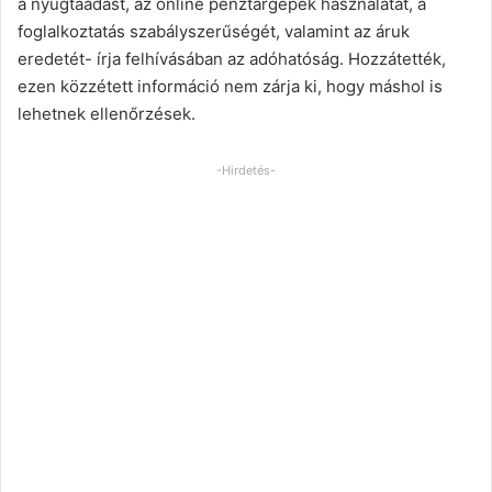
a nyugtaadást, az online pénztárgépek használatát, a
foglalkoztatás szabályszerűségét, valamint az áruk
eredetét- írja felhívásában az adóhatóság. Hozzátették,
ezen közzétett információ nem zárja ki, hogy máshol is
lehetnek ellenőrzések.
-Hirdetés-