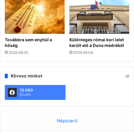
Továbbra sem enyhül a
Különleges római kori lelet
hőség
került elő a Duna medréből
2026.08.05.
2026.08.04.
Kövess minket
13 000
Követő
Népszerű