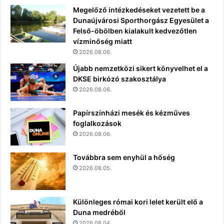
Megelőző intézkedéseket vezetett be a
Dunaújvárosi Sporthorgász Egyesület a
Felső-öbölben kialakult kedvezőtlen
vízminőség miatt
2026.08.06.
Újabb nemzetközi sikert könyvelhet el a
DKSE birkózó szakosztálya
2026.08.06.
Papírszínházi mesék és kézműves
foglalkozások
2026.08.06.
Továbbra sem enyhül a hőség
2026.08.05.
Különleges római kori lelet került elő a
Duna medréből
2026.08.04.