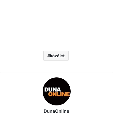
közélet
DunaOnline