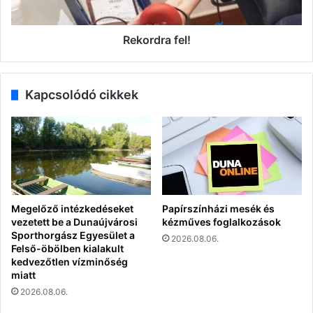
Rekordra fel!
Kapcsolódó cikkek
Megelőző intézkedéseket
Papírszínházi mesék és
vezetett be a Dunaújvárosi
kézműves foglalkozások
Sporthorgász Egyesület a
2026.08.06.
Felső-öbölben kialakult
kedvezőtlen vízminőség
miatt
2026.08.06.