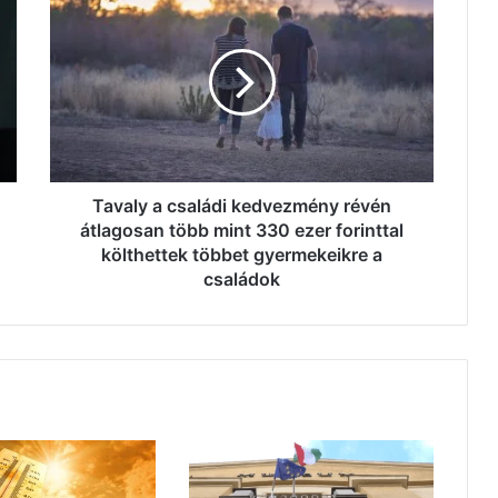
a
családi
kedvezmény
révén
átlagosan
több
mint
330
ezer
Tavaly a családi kedvezmény révén
forinttal
átlagosan több mint 330 ezer forinttal
költhettek
költhettek többet gyermekeikre a
többet
családok
gyermekeikre
a
családok