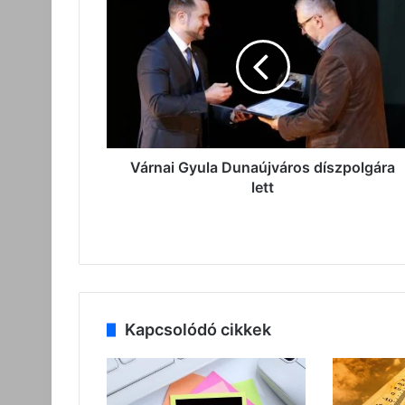
Gyula
Dunaújváros
díszpolgára
lett
Várnai Gyula Dunaújváros díszpolgára
lett
Kapcsolódó cikkek