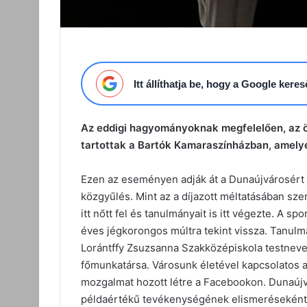
Itt állíthatja be, hogy a Google ker
Az eddigi hagyományoknak megfelelően, az
tartottak a Bartók Kamaraszínházban, amely
Ezen az eseményen adják át a Dunaújvárosért D
közgyűlés. Mint az a díjazott méltatásában szere
itt nőtt fel és tanulmányait is itt végezte. A s
éves jégkorongos múltra tekint vissza. Tanulmá
Lorántffy Zsuzsanna Szakközépiskola testnevel
főmunkatársa. Városunk életével kapcsolatos ar
mozgalmat hozott létre a Facebookon. Dunaújv
példaértékű tevékenységének elismeréseként a 