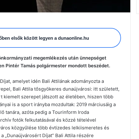
esőben elsők között legyen a dunaonline.hu
 önkormányzati megemlékezés után ünnepséget
en Pintér Tamás polgármester mondott beszédet.
íjat, amelyet idén Bali Attilának adományozta a
pel, Bali Attila tősgyökeres dunaújvárosi: itt született,
port kiemelt szerepet játszott az életében, hiszen több
nyai is a sport irányba mozdultak: 2019 márciusáig a
ő tanára, azóta pedig a Tourinform Iroda
chív fotók felkutatásával és közzé tételével
áros közgyűlése több évtizedes lelkiismeretes és
„Dunaújvárosért Díjat” Bali Attila részére