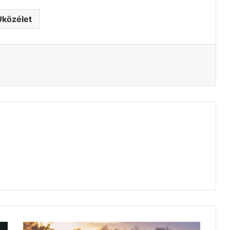
közélet
tás
Tavaly