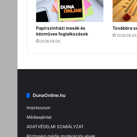
Papírszínházi mesék és
Továbbra s
kézműves foglalkozások
2026.08.05
2026.08.06.
DunaOnline.hu
Impresszum
Médiaajánlat
ADATVÉDELMI SZABÁLYZAT
Közösségi média moderációs elvek