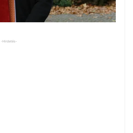
-Hirdetés-