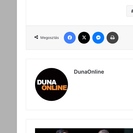
Facebook
X
Messenger
Nyomta
Megosztás
DunaOnline
Várnai