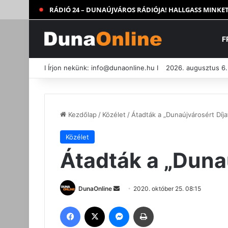
RÁDIÓ 24 – DUNAÚJVÁROS RÁDIÓJA! HALLGASS MINKET
F
I Írjon nekünk:
info@dunaonline.hu
I
2026. augusztus 6.
Kezdőlap
/
Közélet
/
Átadták a „Dunaújvárosért Díja
Közélet
Átadták a „Dunaú
Send
DunaOnline
2020. október 25. 08:15
an
Facebook
X
Messenger
Nyomtatás
email