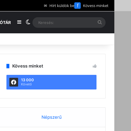
f
✉
Hírt küldök be
Kövess minket
Oldalsáv
Switch skin
Keresés:
EÓTÁR
Kövess minket
13 000
Követő
Népszerű