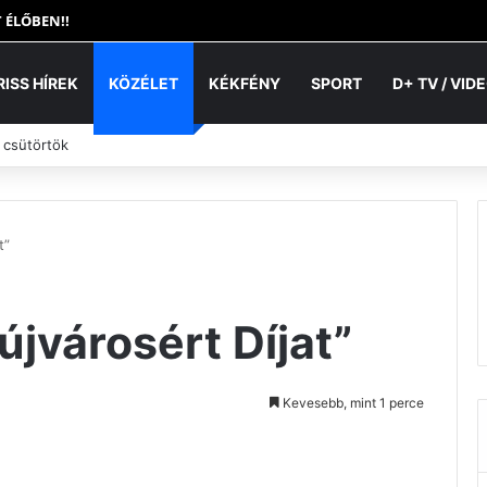
 ÉLŐBEN!!
RISS HÍREK
KÖZÉLET
KÉKFÉNY
SPORT
D+ TV / VID
 csütörtök
t”
jvárosért Díjat”
Kevesebb, mint 1 perce