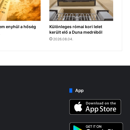
em enyhül a hőség
Különleges római kori lelet
került elő a Duna medréből
.
2026.08.04.
App