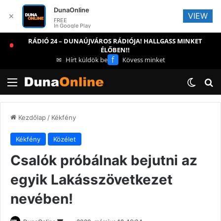
DunaOnline
VIEW
✕
FREE
In Google Play
RÁDIÓ 24 – DUNAÚJVÁROS RÁDIÓJA! HALLGASS MINKET
ÉLŐBEN!!
f
✉
Hírt küldök be
Kövess minket
Menü
Switch
Ke
Kezdőlap
/
Kékfény
Kékfény
Közélet
Csalók próbálnak bejutni az
egyik Lakásszövetkezet
nevében!