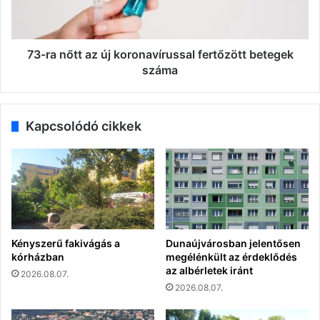
fertőzött
betegek
száma
73-ra nőtt az új koronavírussal fertőzött betegek
száma
Kapcsolódó cikkek
Kényszerű fakivágás a
Dunaújvárosban jelentősen
kórházban
megélénkült az érdeklődés
az albérletek iránt
2026.08.07.
2026.08.07.