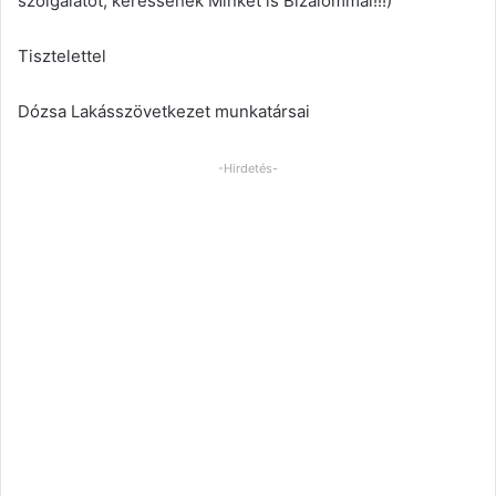
szolgálatot, keressenek Minket is Bizalommal!!!)
Tisztelettel
Dózsa Lakásszövetkezet munkatársai
-Hirdetés-