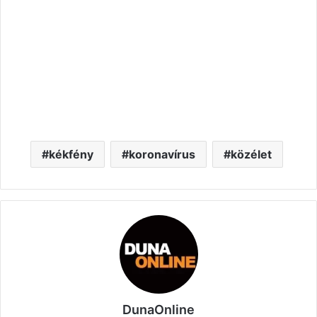
kékfény
koronavírus
közélet
DunaOnline