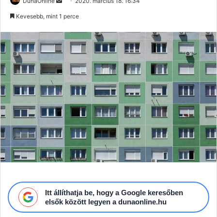
Send
DunaOnline
2020. március 18. 16:34
an
Kevesebb, mint 1 perce
email
Itt állíthatja be, hogy a Google keresőben
elsők között legyen a dunaonline.hu