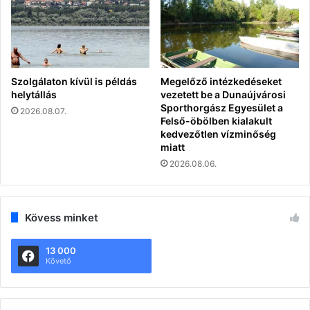
Szolgálaton kívül is példás
Megelőző intézkedéseket
helytállás
vezetett be a Dunaújvárosi
Sporthorgász Egyesület a
2026.08.07.
Felső-öbölben kialakult
kedvezőtlen vízminőség
miatt
2026.08.06.
Kövess minket
13 000
Követő