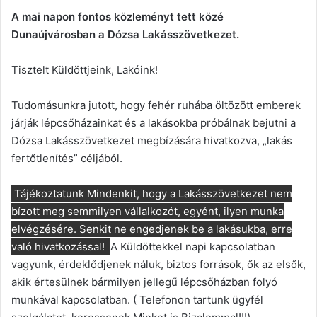
A mai napon fontos közleményt tett közé
Dunaújvárosban a Dózsa Lakásszövetkezet.
Tisztelt Küldöttjeink, Lakóink!
Tudomásunkra jutott, hogy fehér ruhába öltözött emberek
járják lépcsőházainkat és a lakásokba próbálnak bejutni a
Dózsa Lakásszövetkezet megbízására hivatkozva, „lakás
fertőtlenítés” céljából.
Tájékoztatunk Mindenkit, hogy a Lakásszövetkezet nem
bízott meg semmilyen vállalkozót, egyént, ilyen munka
elvégzésére. Senkit ne engedjenek be a lakásukba, erre
való hivatkozással!
A Küldöttekkel napi kapcsolatban
vagyunk, érdeklődjenek náluk, biztos források, ők az elsők,
akik értesülnek bármilyen jellegű lépcsőházban folyó
munkával kapcsolatban. ( Telefonon tartunk ügyfél