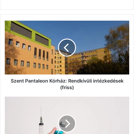
Szent
Pantaleon
Kórház:
Rendkívüli
intézkedések
(friss)
Szent Pantaleon Kórház: Rendkívüli intézkedések
(friss)
73-
ra
nőtt
az
új
koronavírussal