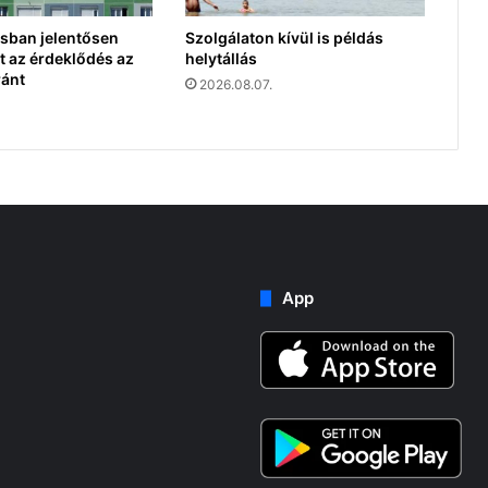
sban jelentősen
Szolgálaton kívül is példás
 az érdeklődés az
helytállás
ránt
2026.08.07.
App