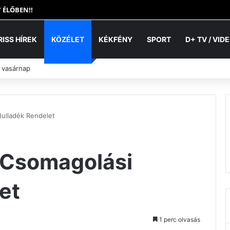
 ÉLŐBEN!!
RISS HÍREK
KÖZÉLET
KÉKFÉNY
SPORT
D+ TV / VID
 vasárnap
ulladék Rendelet
 Csomagolási
et
1 perc olvasás