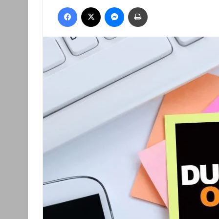
an
Facebook
X
Messenger
Nyomtatás
email