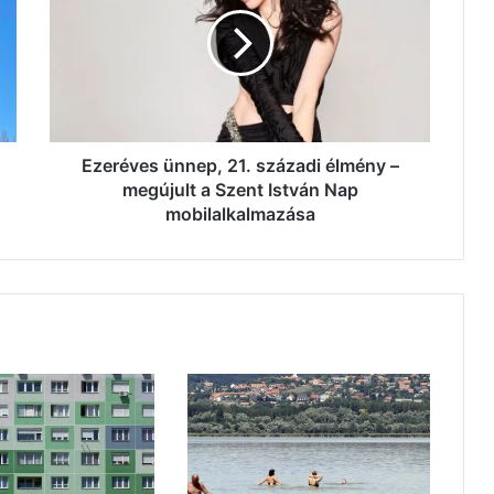
21.
századi
élmény
–
megújult
a
Szent
István
Ezeréves ünnep, 21. századi élmény –
Nap
megújult a Szent István Nap
mobilalkalmazása
mobilalkalmazása