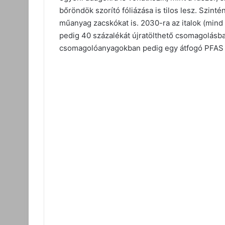
bőröndök szorító fóliázása is tilos lesz. Szinté
műanyag zacskókat is. 2030-ra az italok (mind
pedig 40 százalékát újratölthető csomagolásban
csomagolóanyagokban pedig egy átfogó PFAS ti