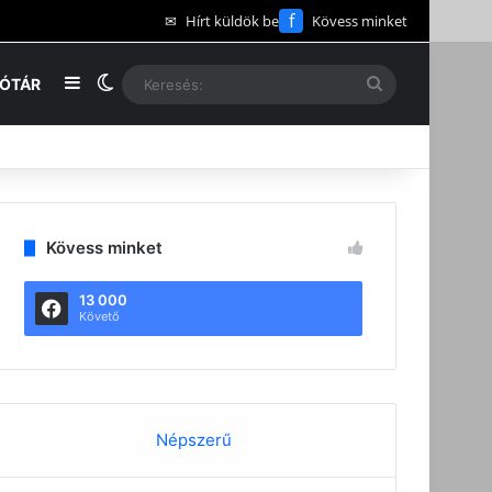
f
✉
Hírt küldök be
Kövess minket
Oldalsáv
Switch skin
Keresés:
EÓTÁR
Kövess minket
13 000
Követő
Népszerű