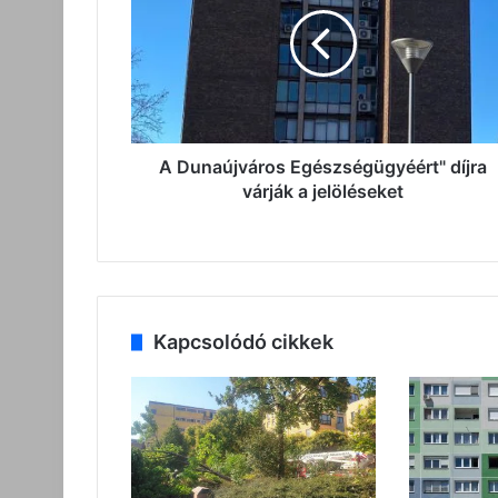
Egészségügyéért"
díjra
várják
a
jelöléseket
A Dunaújváros Egészségügyéért" díjra
várják a jelöléseket
Kapcsolódó cikkek