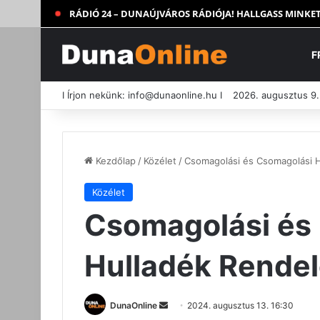
RÁDIÓ 24 – DUNAÚJVÁROS RÁDIÓJA! HALLGASS MINKET
F
I Írjon nekünk:
info@dunaonline.hu
I
2026. augusztus 9.
Kezdőlap
/
Közélet
/
Csomagolási és Csomagolási H
Közélet
Csomagolási és
Hulladék Rendel
Send
DunaOnline
2024. augusztus 13. 16:30