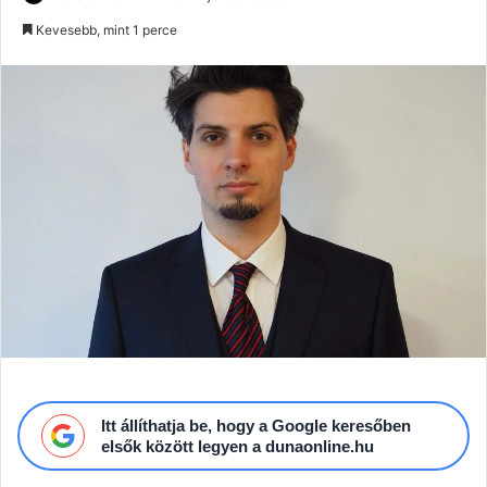
an
Kevesebb, mint 1 perce
email
Itt állíthatja be, hogy a Google keresőben
elsők között legyen a dunaonline.hu