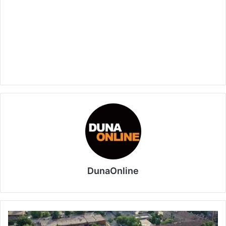
DunaOnline
Gépüzemfenntartás
és