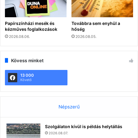
Papírszínházi mesék és
Továbbra sem enyhül a
kézműves foglalkozások
hőség
2026.08.06.
2026.08.05.
Kövess minket
13 000
Követő
Népszerű
Szolgálaton kívül is példás helytállás
2026.08.07.