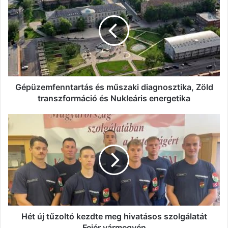
műszaki
diagnosztika,
Zöld
transzformáció
és
Nukleáris
energetika
Gépüzemfenntartás és műszaki diagnosztika, Zöld
transzformáció és Nukleáris energetika
Hét
új
tűzoltó
kezdte
meg
hivatásos
szolgálatát
Fejér
vármegyén
Hét új tűzoltó kezdte meg hivatásos szolgálatát
Fejér vármegyén