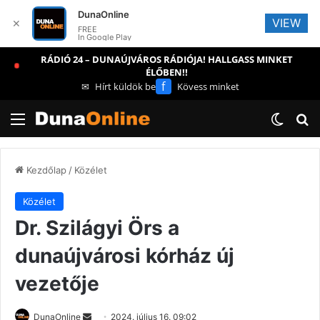
DunaOnline
VIEW
✕
FREE
In Google Play
RÁDIÓ 24 – DUNAÚJVÁROS RÁDIÓJA! HALLGASS MINKET
ÉLŐBEN!!
f
✉
Hírt küldök be
Kövess minket
Menü
Switch
Ke
Kezdőlap
/
Közélet
Közélet
Dr. Szilágyi Örs a
dunaújvárosi kórház új
vezetője
Send
DunaOnline
2024. július 16. 09:02