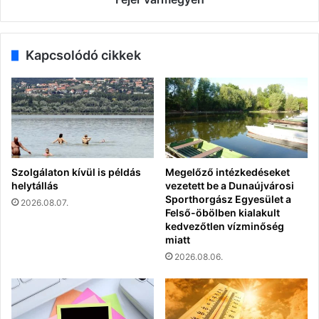
Kapcsolódó cikkek
Szolgálaton kívül is példás
Megelőző intézkedéseket
helytállás
vezetett be a Dunaújvárosi
Sporthorgász Egyesület a
2026.08.07.
Felső-öbölben kialakult
kedvezőtlen vízminőség
miatt
2026.08.06.