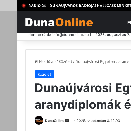
RÁDIÓ 24 – DUNAÚJVÁROS RÁDIÓJA! HALLGASS MINKET
F
I Írjon nekünk:
info@dunaonline.hu
I
2026. augusztus 7.
Kezdőlap
/
Közélet
/
Dunaújvárosi Egyetem: aranyd
Közélet
Dunaújvárosi E
aranydiplomák é
Send
DunaOnline
2025. szeptember 8. 12:00
an
Facebook
X
Messenger
Nyomtatás