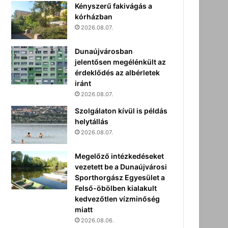
Kényszerű fakivágás a
kórházban
2026.08.07.
Dunaújvárosban
jelentősen megélénkült az
érdeklődés az albérletek
iránt
2026.08.07.
Szolgálaton kívül is példás
helytállás
2026.08.07.
Megelőző intézkedéseket
vezetett be a Dunaújvárosi
Sporthorgász Egyesület a
Felső-öbölben kialakult
kedvezőtlen vízminőség
miatt
2026.08.06.