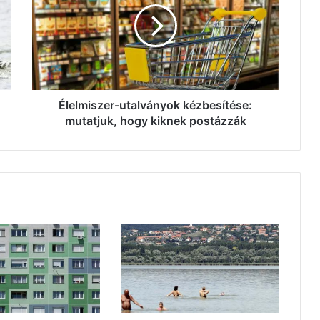
mutatjuk,
hogy
kiknek
postázzák
Élelmiszer-utalványok kézbesítése:
mutatjuk, hogy kiknek postázzák