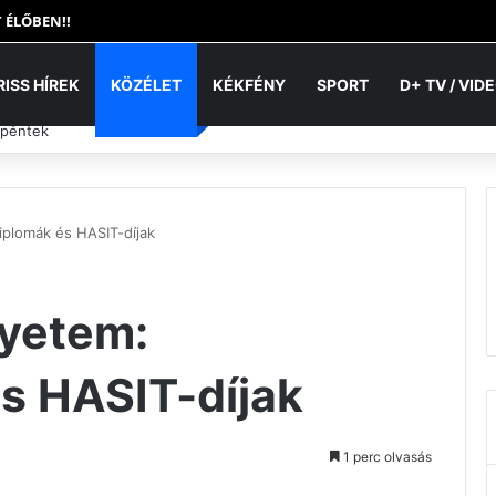
 ÉLŐBEN!!
RISS HÍREK
KÖZÉLET
KÉKFÉNY
SPORT
D+ TV / VID
 péntek
iplomák és HASIT-díjak
gyetem:
s HASIT-díjak
1 perc olvasás