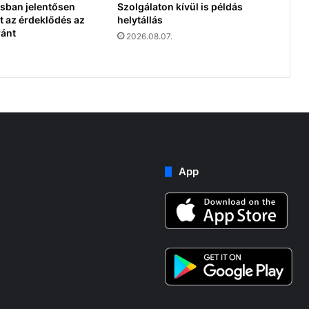
sban jelentősen
Szolgálaton kívül is példás
 az érdeklődés az
helytállás
ránt
2026.08.07.
App