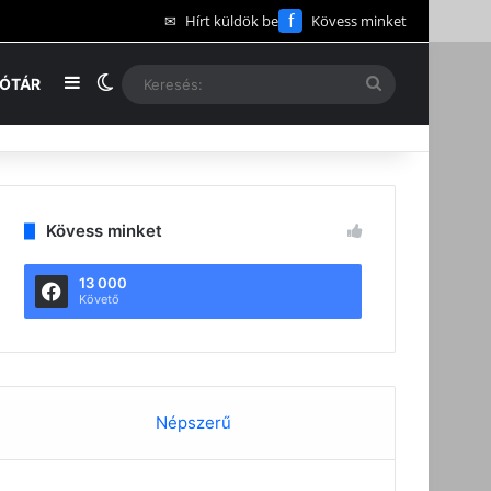
f
✉
Hírt küldök be
Kövess minket
Oldalsáv
Switch skin
Keresés:
EÓTÁR
Kövess minket
13 000
Követő
Népszerű