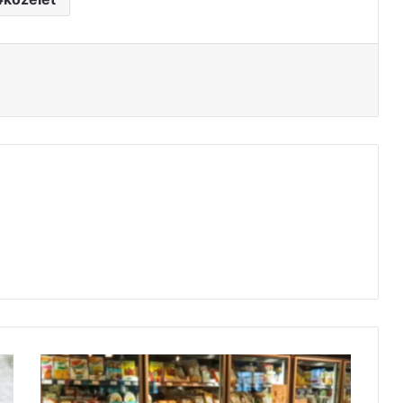
tás
Élelmiszer-
utalványok
kézbesítése: