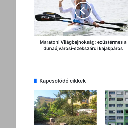
a
dunaújvárosi-
szekszárdi
kajakpáros
Maratoni Világbajnokság: ezüstérmes a
dunaújvárosi-szekszárdi kajakpáros
Kapcsolódó cikkek