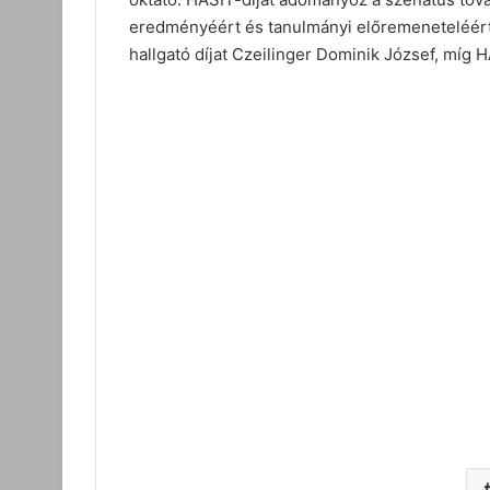
eredményéért és tanulmányi előremeneteléért 
hallgató díjat Czeilinger Dominik József, míg H