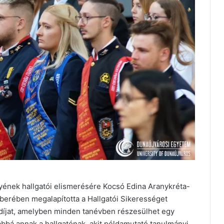
yének hallgatói elismerésére Kocsó Edina Aranykréta-
berében megalapította a Hallgatói Sikerességet
díjat, amelyben minden tanévben részesülhet egy
bbá annak a hallgatónak, akit példamutató tanulmányi