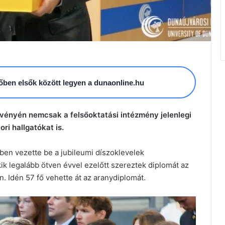
esőben elsők között legyen a dunaonline.hu
vényén nemcsak a felsőoktatási intézmény jelenlegi
ori hallgatókat is.
en vezette be a jubileumi díszoklevelek
k legalább ötven évvel ezelőtt szereztek diplomát az
 Idén 57 fő vehette át az aranydiplomát.