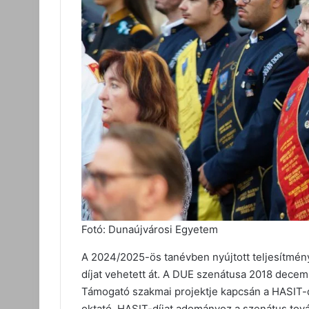
Fotó: Dunaújvárosi Egyetem
A 2024/2025-ös tanévben nyújtott teljesítmén
díjat vehetett át. A DUE szenátusa 2018 decem
Támogató szakmai projektje kapcsán a HASIT-
oktató. HASIT-díjat adományoz a szenátus tová