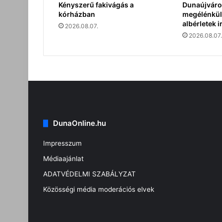
Kényszerű fakivágás a
Dunaújváro
kórházban
megélénkült
albérletek i
2026.08.07.
2026.08.07.
DunaOnline.hu
Impresszum
Médiaajánlat
ADATVÉDELMI SZABÁLYZAT
Közösségi média moderációs elvek