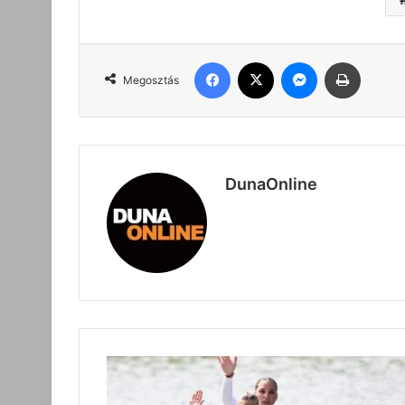
Facebook
X
Messenger
Nyomta
Megosztás
DunaOnline
Maratoni
Világbajnokság:
ezüstérmes