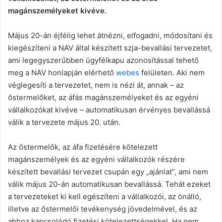
magánszemélyeket kivéve.
Május 20-án éjfélig lehet átnézni, elfogadni, módosítani és
kiegészíteni a NAV által készített szja-bevallási tervezetet,
ami legegyszerűbben ügyfélkapu azonosítással tehető
meg a NAV honlapján elérhető
webes
felületen. Aki nem
véglegesíti a tervezetet, nem is nézi át, annak – az
őstermelőket, az áfás magánszemélyeket és az egyéni
vállalkozókat kivéve – automatikusan érvényes bevallássá
válik a tervezete május 20. után.
Az őstermelők, az áfa fizetésére kötelezett
magánszemélyek és az egyéni vállalkozók részére
készített bevallási tervezet csupán egy „ajánlat”, ami nem
válik május 20-án automatikusan bevallássá. Tehát ezeket
a tervezeteket ki kell egészíteni a vállalkozói, az önálló,
illetve az őstermelői tevékenység jövedelmével, és az
ahhoz kapcsolódó fizetési kötelezettségekkel. Ha nem