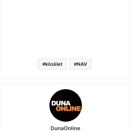
közélet
NAV
DunaOnline