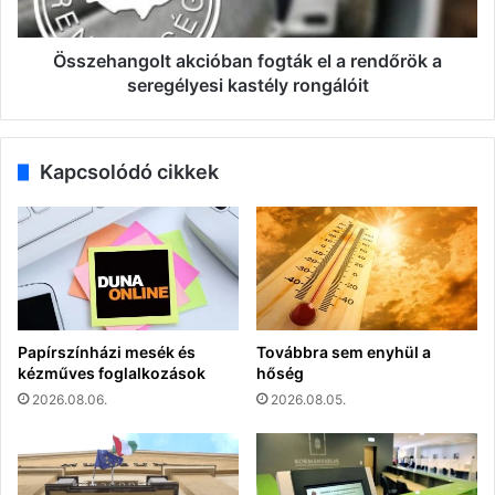
seregélyesi
kastély
rongálóit
Összehangolt akcióban fogták el a rendőrök a
seregélyesi kastély rongálóit
Kapcsolódó cikkek
Papírszínházi mesék és
Továbbra sem enyhül a
kézműves foglalkozások
hőség
2026.08.06.
2026.08.05.