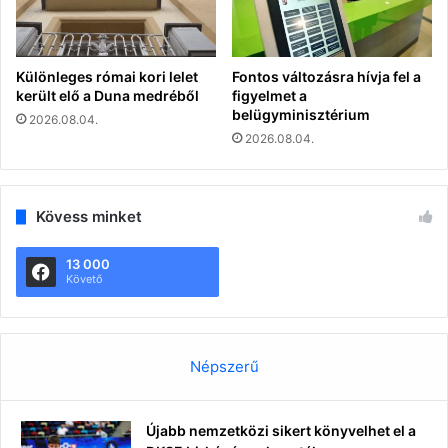
Különleges római kori lelet
Fontos változásra hívja fel a
került elő a Duna medréből
figyelmet a
belügyminisztérium
2026.08.04.
2026.08.04.
Kövess minket
13 000
Követő
Népszerű
Újabb nemzetközi sikert könyvelhet el a