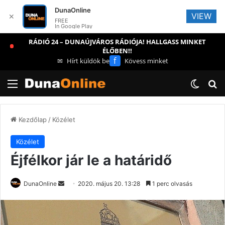
DunaOnline
VIEW
✕
FREE
In Google Play
RÁDIÓ 24 – DUNAÚJVÁROS RÁDIÓJA! HALLGASS MINKET
ÉLŐBEN!!
f
✉
Hírt küldök be
Kövess minket
Menü
Switch
Ke
Kezdőlap
/
Közélet
Közélet
Éjfélkor jár le a határidő
Send
DunaOnline
2020. május 20. 13:28
1 perc olvasás
an
email