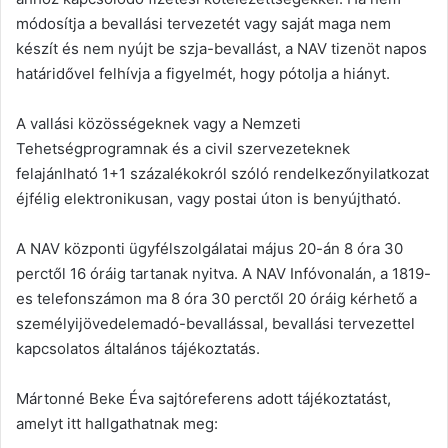
módosítja a bevallási tervezetét vagy saját maga nem
készít és nem nyújt be szja-bevallást, a NAV tizenöt napos
határidővel felhívja a figyelmét, hogy pótolja a hiányt.
A vallási közösségeknek vagy a Nemzeti
Tehetségprogramnak és a civil szervezeteknek
felajánlható 1+1 százalékokról szóló rendelkezőnyilatkozat
éjfélig elektronikusan, vagy postai úton is benyújtható.
A NAV központi ügyfélszolgálatai május 20-án 8 óra 30
perctől 16 óráig tartanak nyitva. A NAV Infóvonalán, a 1819-
es telefonszámon ma 8 óra 30 perctől 20 óráig kérhető a
személyijövedelemadó-bevallással, bevallási tervezettel
kapcsolatos általános tájékoztatás.
Mártonné Beke Éva sajtóreferens adott tájékoztatást,
amelyt itt hallgathatnak meg: