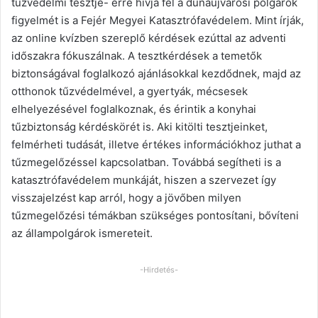
tűzvédelmi tesztje- erre hívja fel a dunaújvárosi polgárok
figyelmét is a Fejér Megyei Katasztrófavédelem. Mint írják,
az online kvízben szereplő kérdések ezúttal az adventi
időszakra fókuszálnak. A tesztkérdések a temetők
biztonságával foglalkozó ajánlásokkal kezdődnek, majd az
otthonok tűzvédelmével, a gyertyák, mécsesek
elhelyezésével foglalkoznak, és érintik a konyhai
tűzbiztonság kérdéskörét is. Aki kitölti tesztjeinket,
felmérheti tudását, illetve értékes információkhoz juthat a
tűzmegelőzéssel kapcsolatban. Továbbá segítheti is a
katasztrófavédelem munkáját, hiszen a szervezet így
visszajelzést kap arról, hogy a jövőben milyen
tűzmegelőzési témákban szükséges pontosítani, bővíteni
az állampolgárok ismereteit.
-Hirdetés-