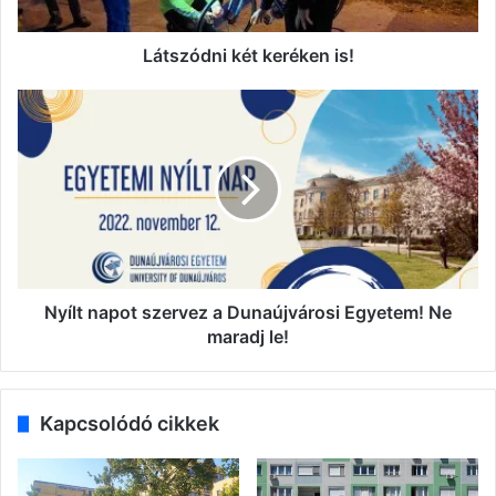
Látszódni két keréken is!
Nyílt
napot
szervez
a
Dunaújvárosi
Egyetem!
Ne
maradj
le!
Nyílt napot szervez a Dunaújvárosi Egyetem! Ne
maradj le!
Kapcsolódó cikkek