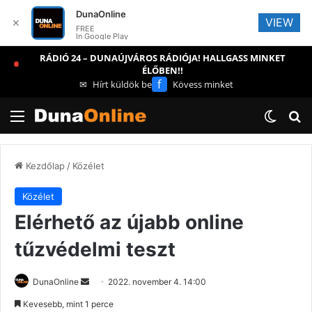
DunaOnline
VIEW
✕
FREE
In Google Play
RÁDIÓ 24 – DUNAÚJVÁROS RÁDIÓJA! HALLGASS MINKET
ÉLŐBEN!!
f
✉
Hírt küldök be
Kövess minket
Menü
Switch
Ke
Kezdőlap
/
Közélet
Közélet
Elérhető az újabb online
tűzvédelmi teszt
Send
DunaOnline
2022. november 4. 14:00
an
Kevesebb, mint 1 perce