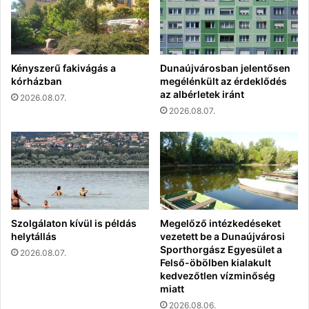
Kényszerű fakivágás a
Dunaújvárosban jelentősen
kórházban
megélénkült az érdeklődés
az albérletek iránt
2026.08.07.
2026.08.07.
Szolgálaton kívül is példás
Megelőző intézkedéseket
helytállás
vezetett be a Dunaújvárosi
Sporthorgász Egyesület a
2026.08.07.
Felső-öbölben kialakult
kedvezőtlen vízminőség
miatt
2026.08.06.