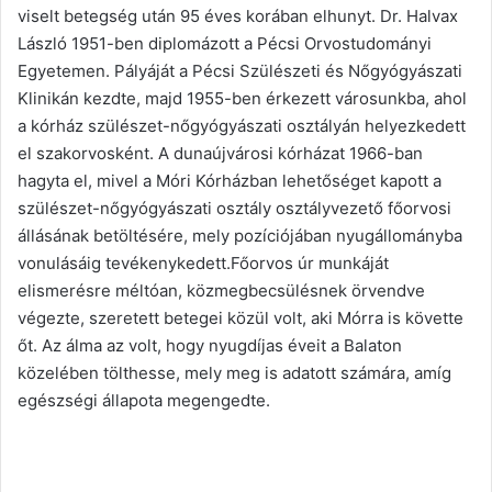
viselt betegség után 95 éves korában elhunyt. Dr. Halvax
László 1951-ben diplomázott a Pécsi Orvostudományi
Egyetemen. Pályáját a Pécsi Szülészeti és Nőgyógyászati
Klinikán kezdte, majd 1955-ben érkezett városunkba, ahol
a kórház szülészet-nőgyógyászati osztályán helyezkedett
el szakorvosként. A dunaújvárosi kórházat 1966-ban
hagyta el, mivel a Móri Kórházban lehetőséget kapott a
szülészet-nőgyógyászati osztály osztályvezető főorvosi
állásának betöltésére, mely pozíciójában nyugállományba
vonulásáig tevékenykedett.Főorvos úr munkáját
elismerésre méltóan, közmegbecsülésnek örvendve
végezte, szeretett betegei közül volt, aki Mórra is követte
őt. Az álma az volt, hogy nyugdíjas éveit a Balaton
közelében tölthesse, mely meg is adatott számára, amíg
egészségi állapota megengedte.