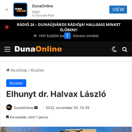
DunaOnline
VIEW
✕
FREE
In Google Play
RÁDIÓ 24 – DUNAÚJVÁROS RÁDIÓJA! HALLGASS MINKET
ÉLŐBEN!!
f
✉
Hírt küldök be
Kövess minket
Menü
Switch
Ke
Kezdőlap
/
Közélet
Közélet
Elhunyt dr. Halvax László
Send
DunaOnline
2022. november 30. 10:39
an
Kevesebb, mint 1 perce
email