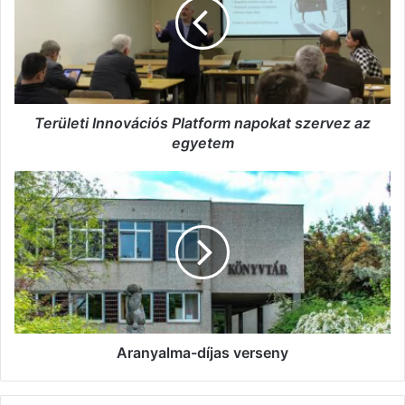
napokat
szervez
az
egyetem
Területi Innovációs Platform napokat szervez az
egyetem
Aranyalma-
díjas
verseny
Aranyalma-díjas verseny