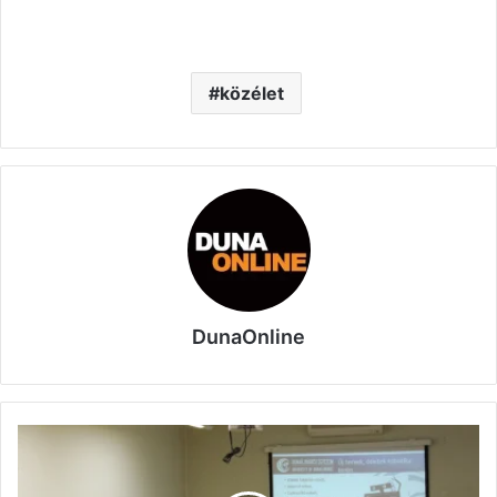
közélet
DunaOnline
Területi
Innovációs
Platform