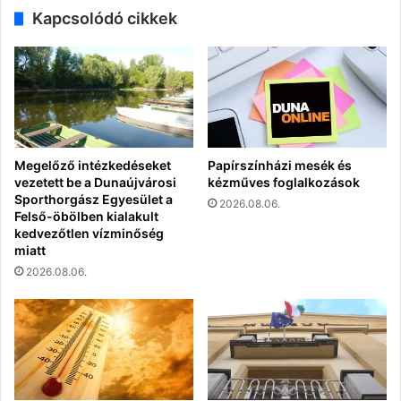
Kapcsolódó cikkek
Megelőző intézkedéseket
Papírszínházi mesék és
vezetett be a Dunaújvárosi
kézműves foglalkozások
Sporthorgász Egyesület a
2026.08.06.
Felső-öbölben kialakult
kedvezőtlen vízminőség
miatt
2026.08.06.