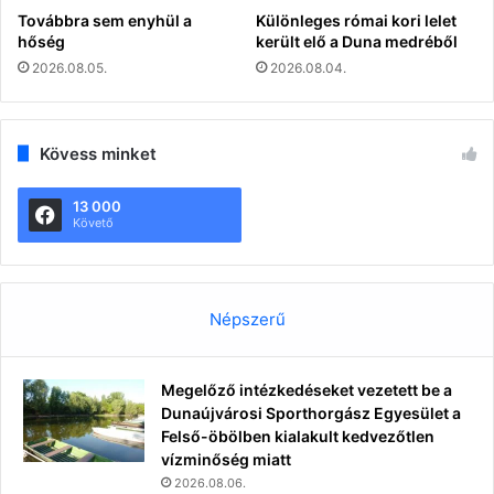
Továbbra sem enyhül a
Különleges római kori lelet
hőség
került elő a Duna medréből
2026.08.05.
2026.08.04.
Kövess minket
13 000
Követő
Népszerű
Megelőző intézkedéseket vezetett be a
Dunaújvárosi Sporthorgász Egyesület a
Felső-öbölben kialakult kedvezőtlen
vízminőség miatt
2026.08.06.