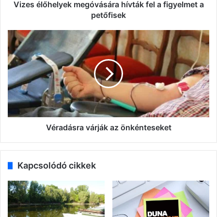
Vizes élőhelyek megóvására hívták fel a figyelmet a
petőfisek
Véradásra
várják
az
önkénteseket
Véradásra várják az önkénteseket
Kapcsolódó cikkek