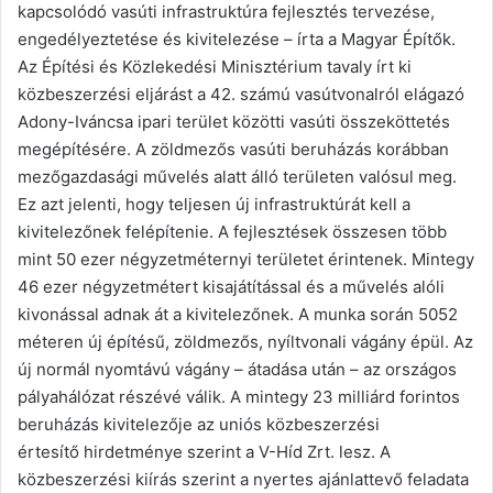
kapcsolódó vasúti infrastruktúra fejlesztés tervezése,
engedélyeztetése és kivitelezése – írta a Magyar Építők.
Az Építési és Közlekedési Minisztérium tavaly írt ki
közbeszerzési eljárást a 42. számú vasútvonalról elágazó
Adony-Iváncsa ipari terület közötti vasúti összeköttetés
megépítésére. A zöldmezős vasúti beruházás korábban
mezőgazdasági művelés alatt álló területen valósul meg.
Ez azt jelenti, hogy teljesen új infrastruktúrát kell a
kivitelezőnek felépítenie. A fejlesztések összesen több
mint 50 ezer négyzetméternyi területet érintenek. Mintegy
46 ezer négyzetmétert kisajátítással és a művelés alóli
kivonással adnak át a kivitelezőnek. A munka során 5052
méteren új építésű, zöldmezős, nyíltvonali vágány épül. Az
új normál nyomtávú vágány – átadása után – az országos
pályahálózat részévé válik. A mintegy 23 milliárd forintos
beruházás kivitelezője az uniós közbeszerzési
értesítő hirdetménye szerint a V-Híd Zrt. lesz. A
közbeszerzési kiírás szerint a nyertes ajánlattevő feladata