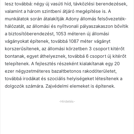
lesz továbbá: négy új vasúti híd, távközlési berendezések,
valamint a három szintbeni átjáró megépítése is. A
munkálatok során átalakítják Adony állomás felsővezeték-
hálózatát, az állomási és nyíltvonali pályaszakaszon bővítik
a biztosítóberendezést, 1053 méteren új állomási
vágányokat építenek, továbbá 1087 méter vágányt
korszerűsítenek, az állomási körzetben 3 csoport kitérőt
bontanak, egyet áthelyeznek, továbbá 6 csoport új kitérőt
telepítenek. A fejlesztés részeként kialakítanak egy 20
ezer négyzetméteres bazaltbetonos rakodóterületet,
továbbá irodákat és szociális helyiségeket létesítenek a
dolgozók számára. Zajvédelmi elemeket is építenek.
-Hirdetés-