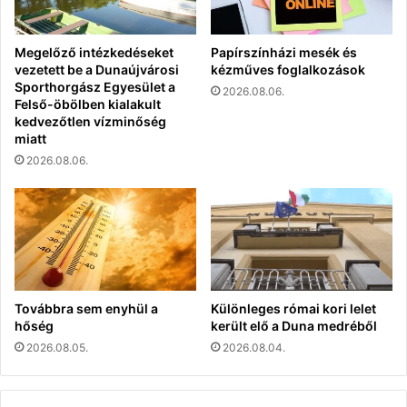
Megelőző intézkedéseket
Papírszínházi mesék és
vezetett be a Dunaújvárosi
kézműves foglalkozások
Sporthorgász Egyesület a
2026.08.06.
Felső-öbölben kialakult
kedvezőtlen vízminőség
miatt
2026.08.06.
Továbbra sem enyhül a
Különleges római kori lelet
hőség
került elő a Duna medréből
2026.08.05.
2026.08.04.