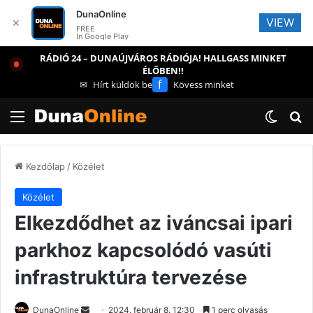
DunaOnline
VIEW
✕
FREE
In Google Play
RÁDIÓ 24 – DUNAÚJVÁROS RÁDIÓJA! HALLGASS MINKET
ÉLŐBEN!!
f
✉
Hírt küldök be
Kövess minket
Menü
Switch
Ke
Kezdőlap
/
Közélet
Közélet
Elkezdődhet az iváncsai ipari
parkhoz kapcsolódó vasúti
infrastruktúra tervezése
Send
DunaOnline
2024. február 8. 12:30
1 perc olvasás