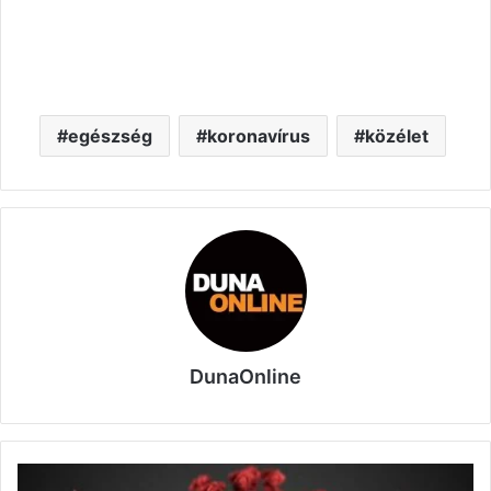
egészség
koronavírus
közélet
DunaOnline
1410