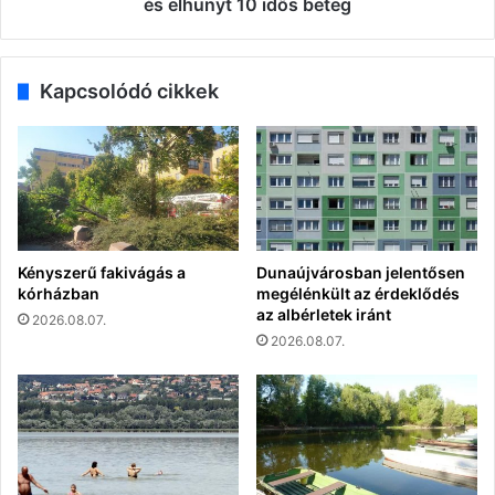
és elhunyt 10 idős beteg
beteg
Kapcsolódó cikkek
Kényszerű fakivágás a
Dunaújvárosban jelentősen
kórházban
megélénkült az érdeklődés
az albérletek iránt
2026.08.07.
2026.08.07.