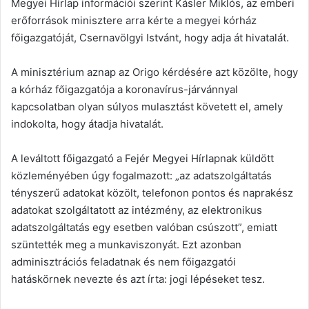
Megyei Hírlap információi szerint Kásler Miklós, az emberi
erőforrások minisztere arra kérte a megyei kórház
főigazgatóját, Csernavölgyi Istvánt, hogy adja át hivatalát.
A minisztérium aznap az Origo kérdésére azt közölte, hogy
a kórház főigazgatója a koronavírus-járvánnyal
kapcsolatban olyan súlyos mulasztást követett el, amely
indokolta, hogy átadja hivatalát.
A leváltott főigazgató a Fejér Megyei Hírlapnak küldött
közleményében úgy fogalmazott: „az adatszolgáltatás
tényszerű adatokat közölt, telefonon pontos és naprakész
adatokat szolgáltatott az intézmény, az elektronikus
adatszolgáltatás egy esetben valóban csúszott”, emiatt
szüntették meg a munkaviszonyát. Ezt azonban
adminisztrációs feladatnak és nem főigazgatói
hatáskörnek nevezte és azt írta: jogi lépéseket tesz.