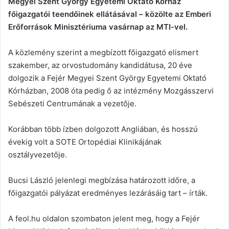
Megyei Szent György Egyetemi Oktató Kórház
főigazgatói teendőinek ellátásával – közölte az Emberi
Erőforrások Minisztériuma vasárnap az MTI-vel.
A közlemény szerint a megbízott főigazgató elismert
szakember, az orvostudomány kandidátusa, 20 éve
dolgozik a Fejér Megyei Szent György Egyetemi Oktató
Kórházban, 2008 óta pedig ő az intézmény Mozgásszervi
Sebészeti Centrumának a vezetője.
Korábban több ízben dolgozott Angliában, és hosszú
évekig volt a SOTE Ortopédiai Klinikájának
osztályvezetője.
Bucsi László jelenlegi megbízása határozott időre, a
főigazgatói pályázat eredményes lezárásáig tart – írták.
A feol.hu oldalon szombaton jelent meg, hogy a Fejér