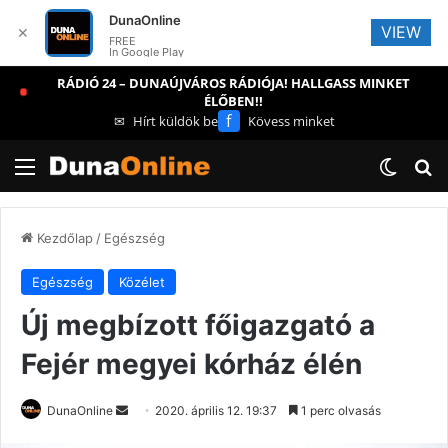
DunaOnline
VIEW
✕
FREE
In Google Play
RÁDIÓ 24 – DUNAÚJVÁROS RÁDIÓJA! HALLGASS MINKET
ÉLŐBEN!!
f
✉
Hírt küldök be
Kövess minket
Menü
Switch
Ke
Kezdőlap
/
Egészség
Egészség
Közélet
Új megbízott főigazgató a
Fejér megyei kórház élén
Send
DunaOnline
2020. április 12. 19:37
1 perc olvasás
an