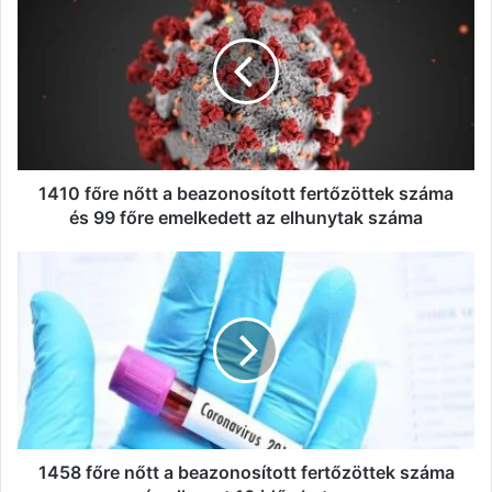
főre
nőtt
a
beazonosított
fertőzöttek
száma
és
99
főre
1410 főre nőtt a beazonosított fertőzöttek száma
emelkedett
és 99 főre emelkedett az elhunytak száma
az
elhunytak
1458
száma
főre
nőtt
a
beazonosított
fertőzöttek
száma
és
elhunyt
10
1458 főre nőtt a beazonosított fertőzöttek száma
idős