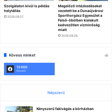
Szolgálaton kívül is példás
Megelőző intézkedéseket
helytállás
vezetett be a Dunaújvárosi
Sporthorgász Egyesület a
2026.08.07.
Felső-öbölben kialakult
kedvezőtlen vízminőség
miatt
2026.08.06.
Kövess minket
13 000
Követő
Népszerű
Kényszerű fakivágás a kórházban