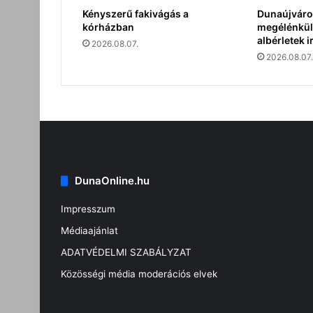
Kényszerű fakivágás a
Dunaújváro
kórházban
megélénkült
albérletek i
2026.08.07.
2026.08.07.
DunaOnline.hu
Impresszum
Médiaajánlat
ADATVÉDELMI SZABÁLYZAT
Közösségi média moderációs elvek