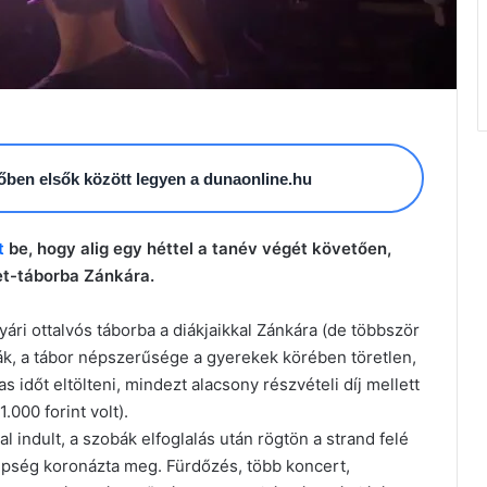
esőben elsők között legyen a dunaonline.hu
t
be, hogy alig egy héttel a tanév végét követően,
et-táborba Zánkára.
yári ottalvós táborba a diákjaikkal Zánkára (de többször
írták, a tábor népszerűsége a gyerekek körében töretlen,
 időt eltölteni, mindezt alacsony részvételi díj mellett
.000 forint volt).
l indult, a szobák elfoglalás után rögtön a strand felé
nepség koronázta meg. Fürdőzés, több koncert,