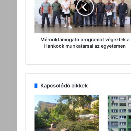
a
Hankook
munkatársai
az
egyetemen
Mérnöktámogató programot végeztek a
Hankook munkatársai az egyetemen
Kapcsolódó cikkek