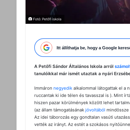
Fotó: Petőfi iskola
Itt állíthatja be, hogy a Google ker
A Petőfi Sándor Általános Iskola arról
számol
tanulóikkal már ismét utaztak a nyári Erzséb
Immáron
negyedik
alkalommal látogattak el a n
ruccantak ki ide télen és tavasszal is ). Mint 
hiszen pazar körülmények között lehet tartalmas
(az állam támogatásának
jóvoltából
mindössze 1
Az idei táborozás egy gondtalan vasúti utazássa
vették az irányt. Az estét a szokásos nyitóün