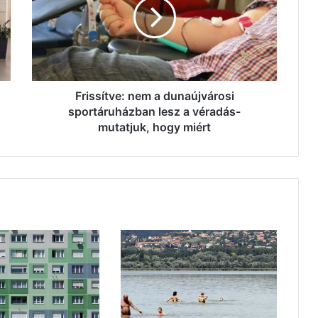
dunaújvárosi
sportáruházban
lesz
a
véradás-
mutatjuk,
hogy
Frissítve: nem a dunaújvárosi
miért
sportáruházban lesz a véradás-
mutatjuk, hogy miért