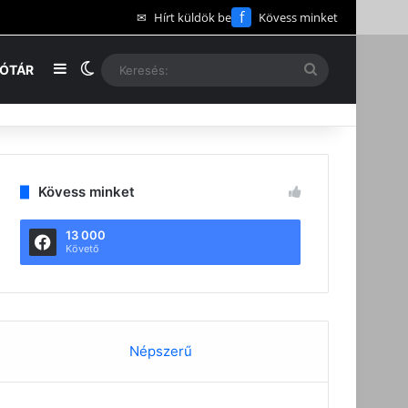
f
✉
Hírt küldök be
Kövess minket
Oldalsáv
Switch skin
Keresés:
EÓTÁR
Kövess minket
13 000
Követő
Népszerű