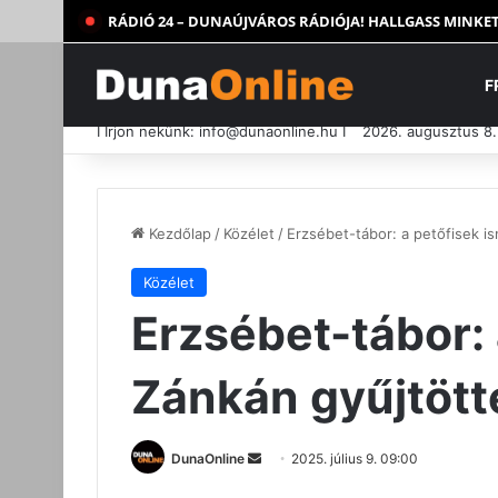
RÁDIÓ 24 – DUNAÚJVÁROS RÁDIÓJA! HALLGASS MINKET
F
I Írjon nekünk:
info@dunaonline.hu
I
2026. augusztus 8
Kezdőlap
/
Közélet
/
Erzsébet-tábor: a petőfisek i
Közélet
Erzsébet-tábor: 
Zánkán gyűjtött
Send
DunaOnline
2025. július 9. 09:00
an
Facebook
X
Messenger
Nyomtatás