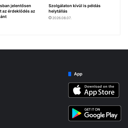
sban jelentősen
Szolgálaton kívül is példás
 az érdeklődés az
helytállás
ránt
2026.08.07.
App