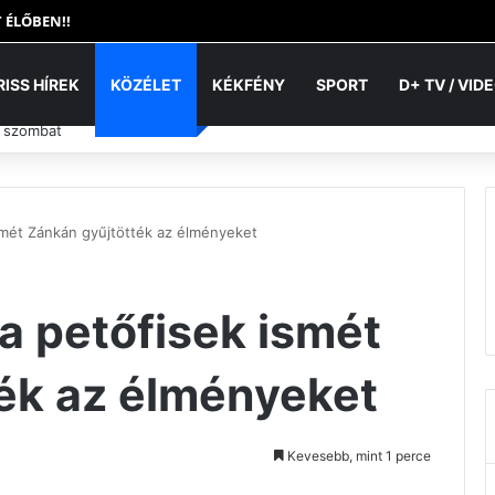
 ÉLŐBEN!!
RISS HÍREK
KÖZÉLET
KÉKFÉNY
SPORT
D+ TV / VID
. szombat
smét Zánkán gyűjtötték az élményeket
a petőfisek ismét
ék az élményeket
Kevesebb, mint 1 perce