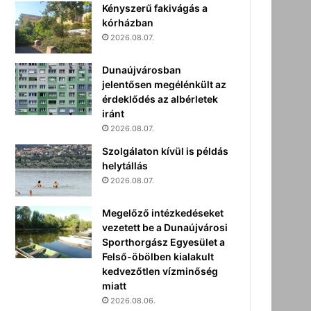
Kényszerű fakivágás a
kórházban
2026.08.07.
Dunaújvárosban
jelentősen megélénkült az
érdeklődés az albérletek
iránt
2026.08.07.
Szolgálaton kívül is példás
helytállás
2026.08.07.
Megelőző intézkedéseket
vezetett be a Dunaújvárosi
Sporthorgász Egyesület a
Felső-öbölben kialakult
kedvezőtlen vízminőség
miatt
2026.08.06.