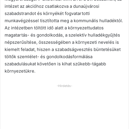
intézet az akcióhoz csatlakozva a dunaújvárosi
szabadstrandot és környékét fogvatartotti
munkavégzéssel tisztította meg a kommunális hulladéktól.
Az intézetben töltött idő alatt a környezettudatos
magatartás- és gondolkodás, a szelektív hulladékgyűjtés
népszerűsítése, összességében a környezeti nevelés is
kiemelt feladat, hiszen a szabadságvesztés büntetésüket
töltők szemlélet- és gondolkodásformálása
szabadulásukat követően is kihat szűkebb-tágabb
környezetükre.
-Hirdetés-