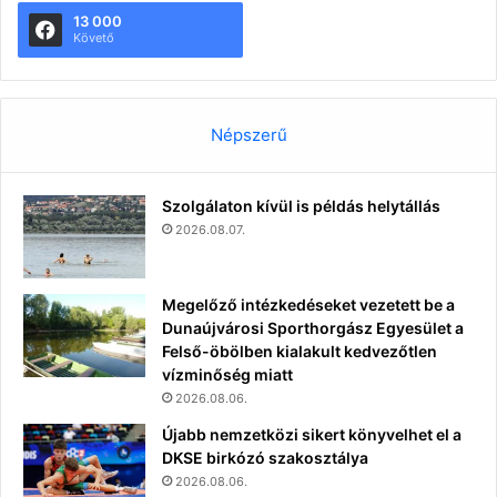
13 000
Követő
Népszerű
Szolgálaton kívül is példás helytállás
2026.08.07.
Megelőző intézkedéseket vezetett be a
Dunaújvárosi Sporthorgász Egyesület a
Felső-öbölben kialakult kedvezőtlen
vízminőség miatt
2026.08.06.
Újabb nemzetközi sikert könyvelhet el a
DKSE birkózó szakosztálya
2026.08.06.