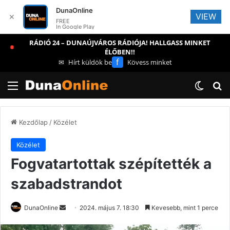
DunaOnline
VIEW
✕
FREE
In Google Play
RÁDIÓ 24 – DUNAÚJVÁROS RÁDIÓJA! HALLGASS MINKET
ÉLŐBEN!!
f
✉
Hírt küldök be
Kövess minket
Menü
Switch
Ke
Kezdőlap
/
Közélet
Közélet
Fogvatartottak szépítették a
szabadstrandot
Send
DunaOnline
2024. május 7. 18:30
Kevesebb, mint 1 perce
an