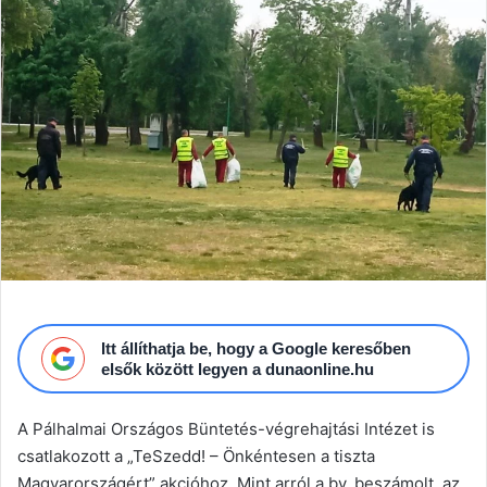
email
Itt állíthatja be, hogy a Google keresőben
elsők között legyen a dunaonline.hu
A Pálhalmai Országos Büntetés-végrehajtási Intézet is
csatlakozott a „TeSzedd! – Önkéntesen a tiszta
Magyarországért” akcióhoz. Mint arról a bv. beszámolt, az