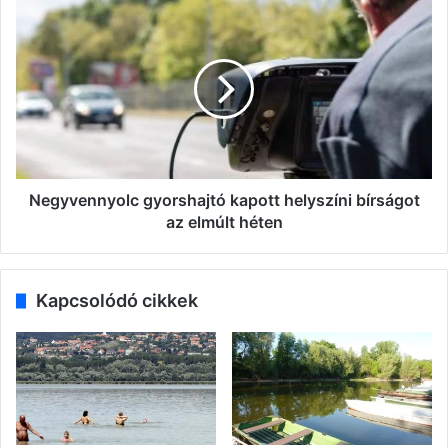
Negyvennyolc
gyorshajtó
kapott
helyszíni
bírságot
az
elmúlt
héten
Negyvennyolc gyorshajtó kapott helyszíni bírságot
az elmúlt héten
Kapcsolódó cikkek