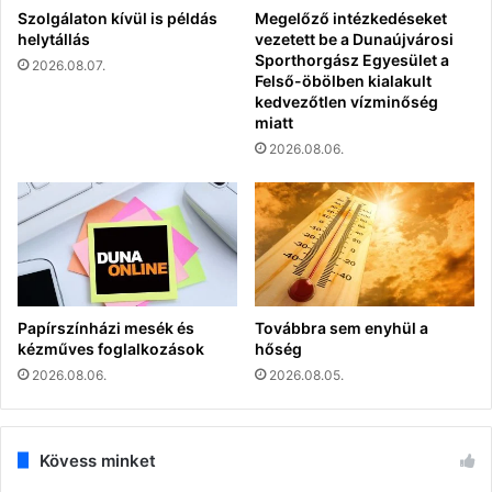
Szolgálaton kívül is példás
Megelőző intézkedéseket
helytállás
vezetett be a Dunaújvárosi
Sporthorgász Egyesület a
2026.08.07.
Felső-öbölben kialakult
kedvezőtlen vízminőség
miatt
2026.08.06.
Papírszínházi mesék és
Továbbra sem enyhül a
kézműves foglalkozások
hőség
2026.08.06.
2026.08.05.
Kövess minket