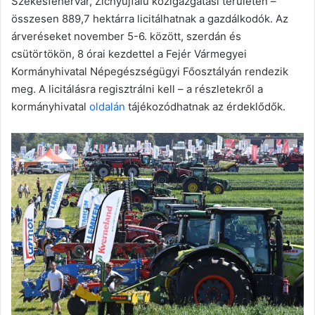
Székesfehérvár, Zichyújfalu közigazgatási területén –
összesen 889,7 hektárra licitálhatnak a gazdálkodók. Az
árveréseket november 5-6. között, szerdán és
csütörtökön, 8 órai kezdettel a Fejér Vármegyei
Kormányhivatal Népegészségügyi Főosztályán rendezik
meg. A licitálásra regisztrálni kell – a részletekről a
kormányhivatal
oldalán
tájékozódhatnak az érdeklődők.