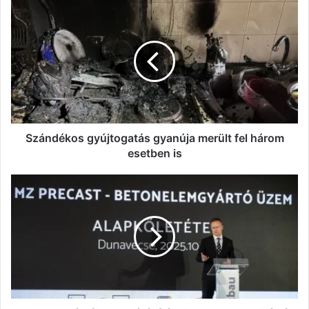
Szándékos
gyújtogatás
gyanúja
merült
fel
három
esetben
is
Szándékos gyújtogatás gyanúja merült fel három
esetben is
Dunavecsén
újabb
gyárépítést
jelentett
be
Szijjártó
Péter