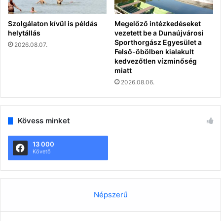
Szolgálaton kívül is példás
Megelőző intézkedéseket
helytállás
vezetett be a Dunaújvárosi
Sporthorgász Egyesület a
2026.08.07.
Felső-öbölben kialakult
kedvezőtlen vízminőség
miatt
2026.08.06.
Kövess minket
13 000
Követő
Népszerű