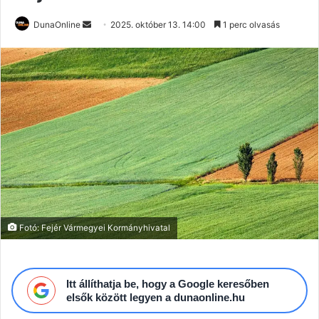
Send
DunaOnline
2025. október 13. 14:00
1 perc olvasás
an
email
Fotó: Fejér Vármegyei Kormányhivatal
Itt állíthatja be, hogy a Google keresőben
elsők között legyen a dunaonline.hu