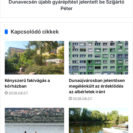
Dunavecsén újabb gyárépítést jelentett be Szijjártó
Péter
Kapcsolódó cikkek
Kényszerű fakivágás a
Dunaújvárosban jelentősen
kórházban
megélénkült az érdeklődés
az albérletek iránt
2026.08.07.
2026.08.07.