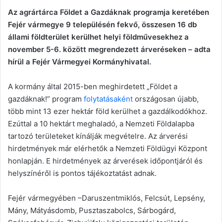
Az agrártárca Földet a Gazdáknak programja keretében
Fejér vármegye 9 településén fekvő, összesen 16 db
állami földterület kerülhet helyi földművesekhez a
november 5-6. között megrendezett árveréseken – adta
hírül a Fejér Vármegyei Kormányhivatal.
A kormány által 2015-ben meghirdetett „Földet a
gazdáknak!” program
folytatásaként
országosan újabb,
több mint 13 ezer hektár föld kerülhet a gazdálkodókhoz.
Ezúttal a 10 hektárt meghaladó, a Nemzeti Földalapba
tartozó területeket kínálják megvételre. Az árverési
hirdetmények már elérhetők a Nemzeti Földügyi Központ
honlapján. E hirdetmények az árverések időpontjáról és
helyszínéről is pontos tájékoztatást adnak.
Fejér vármegyében –Daruszentmiklós, Felcsút, Lepsény,
Mány, Mátyásdomb, Pusztaszabolcs, Sárbogárd,