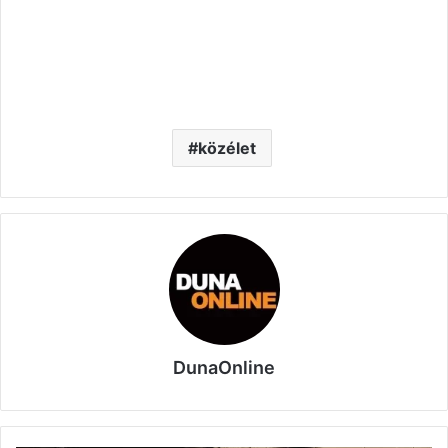
közélet
DunaOnline