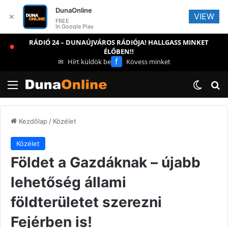
DunaOnline
VIEW
✕
FREE
In Google Play
RÁDIÓ 24 – DUNAÚJVÁROS RÁDIÓJA! HALLGASS MINKET
ÉLŐBEN!!
f
✉
Hírt küldök be
Kövess minket
Menü
Switch
Ke
Kezdőlap
/
Közélet
Közélet
Földet a Gazdáknak – újabb
lehetőség állami
földterületet szerezni
Fejérben is!