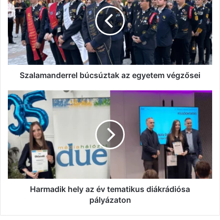
az
egyetem
végzősei
Szalamanderrel búcsúztak az egyetem végzősei
Harmadik
hely
az
év
tematikus
diákrádiósa
pályázaton
Harmadik hely az év tematikus diákrádiósa
pályázaton