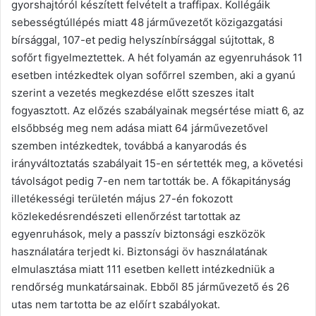
gyorshajtóról készített felvételt a traffipax. Kollégáik
sebességtúllépés miatt 48 járművezetőt közigazgatási
bírsággal, 107-et pedig helyszínbírsággal sújtottak, 8
sofőrt figyelmeztettek. A hét folyamán az egyenruhások 11
esetben intézkedtek olyan sofőrrel szemben, aki a gyanú
szerint a vezetés megkezdése előtt szeszes italt
fogyasztott. Az előzés szabályainak megsértése miatt 6, az
elsőbbség meg nem adása miatt 64 járművezetővel
szemben intézkedtek, továbbá a kanyarodás és
irányváltoztatás szabályait 15-en sértették meg, a követési
távolságot pedig 7-en nem tartották be. A főkapitányság
illetékességi területén május 27-én fokozott
közlekedésrendészeti ellenőrzést tartottak az
egyenruhások, mely a passzív biztonsági eszközök
használatára terjedt ki. Biztonsági öv használatának
elmulasztása miatt 111 esetben kellett intézkedniük a
rendőrség munkatársainak. Ebből 85 járművezető és 26
utas nem tartotta be az előírt szabályokat.