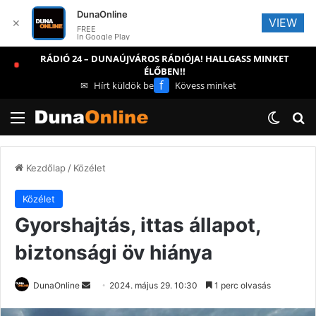
DunaOnline
VIEW
✕
FREE
In Google Play
RÁDIÓ 24 – DUNAÚJVÁROS RÁDIÓJA! HALLGASS MINKET
ÉLŐBEN!!
f
✉
Hírt küldök be
Kövess minket
Menü
Switch
Ke
Kezdőlap
/
Közélet
Közélet
Gyorshajtás, ittas állapot,
biztonsági öv hiánya
Send
DunaOnline
2024. május 29. 10:30
1 perc olvasás
an