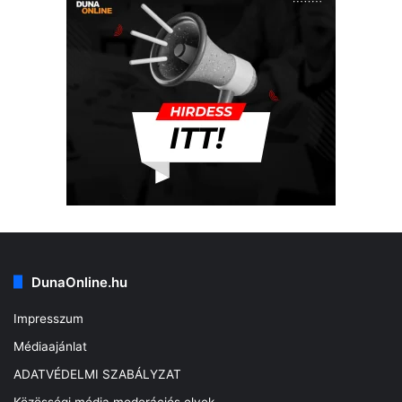
DunaOnline.hu
Impresszum
Médiaajánlat
ADATVÉDELMI SZABÁLYZAT
Közösségi média moderációs elvek