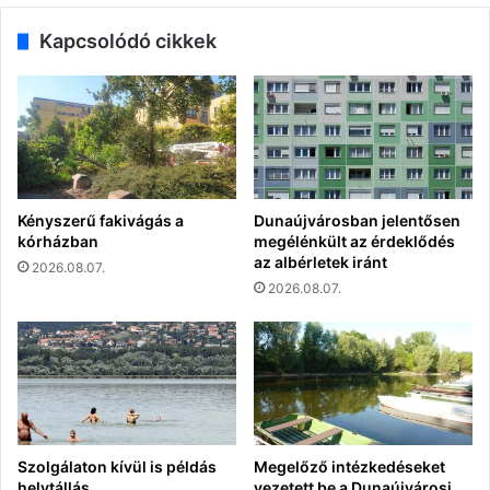
Kapcsolódó cikkek
Kényszerű fakivágás a
Dunaújvárosban jelentősen
kórházban
megélénkült az érdeklődés
az albérletek iránt
2026.08.07.
2026.08.07.
Szolgálaton kívül is példás
Megelőző intézkedéseket
helytállás
vezetett be a Dunaújvárosi