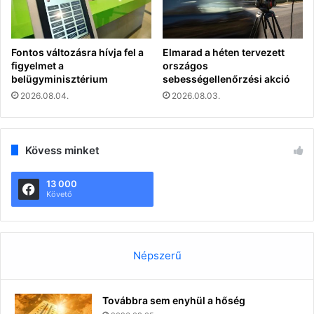
Fontos változásra hívja fel a
Elmarad a héten tervezett
figyelmet a
országos
belügyminisztérium
sebességellenőrzési akció
2026.08.04.
2026.08.03.
Kövess minket
13 000
Követő
Népszerű
Továbbra sem enyhül a hőség