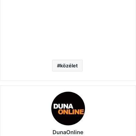
közélet
DunaOnline