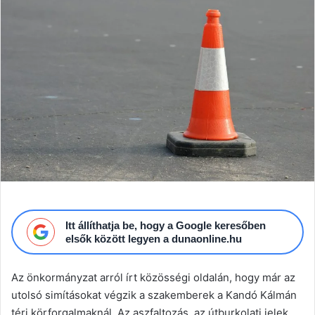
email
Itt állíthatja be, hogy a Google keresőben
elsők között legyen a dunaonline.hu
Az önkormányzat arról írt közösségi oldalán, hogy már az
utolsó simításokat végzik a szakemberek a Kandó Kálmán
téri körforgalmaknál. Az aszfaltozás, az útburkolati jelek