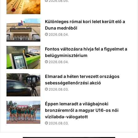
2026.08.05.
Különleges római kori lelet került elő a
Duna medréből
2026.08.04.
Fontos változásra hívja fel a figyelmet a
belügyminisztérium
2026.08.04.
Elmarad a héten tervezett országos
sebességellenőrzési akció
2026.08.03.
Éppen lemaradt a világbajnoki
bronzéremről a magyar U16-os női
vízilabda-válogatott
2026.08.03.