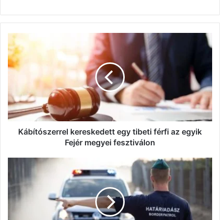
Kábítószerrel
kereskedett
egy
tibeti
férfi
az
egyik
Fejér
megyei
fesztiválon
Kábítószerrel kereskedett egy tibeti férfi az egyik
Fejér megyei fesztiválon
Folytatják
a
határvadászok
toborzását