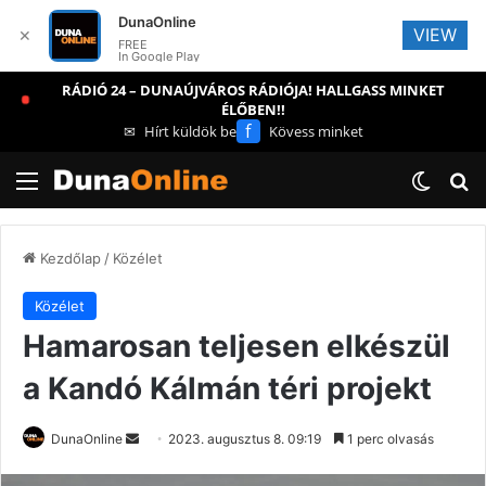
DunaOnline
VIEW
✕
FREE
In Google Play
RÁDIÓ 24 – DUNAÚJVÁROS RÁDIÓJA! HALLGASS MINKET
ÉLŐBEN!!
f
✉
Hírt küldök be
Kövess minket
Menü
Switch
Ke
Kezdőlap
/
Közélet
Közélet
Hamarosan teljesen elkészül
a Kandó Kálmán téri projekt
Send
DunaOnline
2023. augusztus 8. 09:19
1 perc olvasás
an