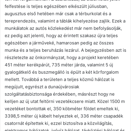
felfestése is teljes egészében elkészült júliusban,
augusztus első hetében már csak a térburkolat és a
tereprendezés, valamint a táblák kihelyezése zajlik. Ezek a
munkálatok az autós közlekedést már nem befolyásolják,
ez pedig azt jelenti, hogy az érintett szakasz újra teljes
egészében a járműveké, hamarosan pedig az összes
munka és a teljes beruházás lezárul. A bejegyzésben azt is
részletezte az önkormányzat, hogy a projekt keretében
451 méter kerékpárút, 735 méter járda, valamint 5 új
gyalogátkelő és buszmegálló is épült a két körforgalom
mellett. Továbbá a területen a teljes közmű hálózat is
megújult, egyrészt a dunaújvárosiak
szolgáltatásbiztonsága érdekében, másrészt hogy ne
kelljen az új utat feltörni vezetékcsere miatt. Közel 1500 m
vezetéket bontottak el, 350 köbméter földet emeltek ki,
3398,5 méter új kábelt helyeztek el, 336 méter csapadék
csatornát építettek ki, ezzel biztosítva a közvilágítás,
elektromos hálózatok, ivóvíz hálózat, távközlési hálózat és