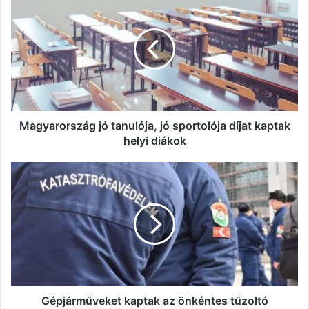
jó
tanulója,
jó
sportolója
díjat
kaptak
helyi
diákok
Magyarország jó tanulója, jó sportolója díjat kaptak
helyi diákok
Gépjárműveket
kaptak
az
önkéntes
tűzoltó
egyesületek
Gépjárműveket kaptak az önkéntes tűzoltó