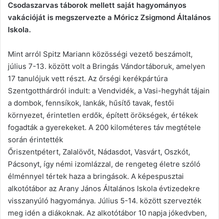
Csodaszarvas táborok mellett saját hagyományos
vakációját is megszervezte a Móricz Zsigmond Általános
Iskola.
Mint arról Spitz Mariann közösségi vezető beszámolt,
július 7-13. között volt a Bringás Vándortáboruk, amelyen
17 tanulójuk vett részt. Az őrségi kerékpártúra
Szentgotthárdról indult: a Vendvidék, a Vasi-hegyhát tájain
a dombok, fennsíkok, lankák, hűsítő tavak, festői
környezet, érintetlen erdők, épített örökségek, értékek
fogadták a gyerekeket. A 200 kilométeres táv megtétele
során érintették
Őriszentpétert, Zalalövőt, Nádasdot, Vasvárt, Oszkót,
Pácsonyt, így némi izomlázzal, de rengeteg életre szóló
élménnyel tértek haza a bringások. A képespusztai
alkotótábor az Arany János Általános Iskola évtizedekre
visszanyúló hagyománya. Július 5-14. között szervezték
meg idén a diákoknak. Az alkotótábor 10 napja jókedvben,