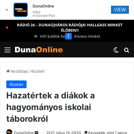
DunaOnline
VIEW
✕
FREE
In Google Play
RÁDIÓ 24 – DUNAÚJVÁROS RÁDIÓJA! HALLGASS MINKET
ÉLŐBEN!!
f
✉
Hírt küldök be
Kövess minket
Menü
Switch
Ke
Kezdőlap
/
Közélet
Közélet
Hazatértek a diákok a
hagyományos iskolai
táborokról
Send
DunaOnline
2021. július 19. 09:55
Kevesebb, mint 1 perce