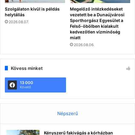
Szolgálaton kívül is példás
Megelőző intézkedéseket
helytállás
vezetett be a Dunaújvárosi
Sporthorgász Egyesület a
2026.08.07.
Felső-öbölben kialakult
kedvezőtlen vízminőség
miatt
2026.08.06.
Kövess minket
13 000
Követő
Népszerű
Kényszerű fakivágás a kórházban