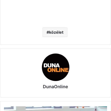
közélet
DunaOnline
Magyarország