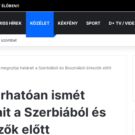
 ÉLŐBEN!!
RISS HÍREK
KÖZÉLET
KÉKFÉNY
SPORT
D+ TV / VID
. szombat
megnyitja határait a Szerbiából és Boszniából érkezők előtt
rhatóan ismét
it a Szerbiából és
ők előtt