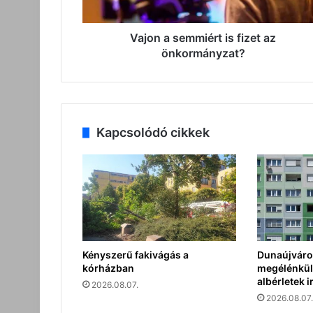
Vajon a semmiért is fizet az
önkormányzat?
Kapcsolódó cikkek
Kényszerű fakivágás a
Dunaújváro
kórházban
megélénkült
albérletek i
2026.08.07.
2026.08.07.