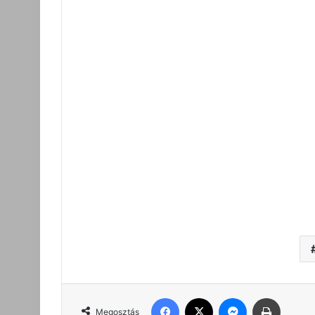
Facebook
X
Messenger
Nyomta
Megosztás