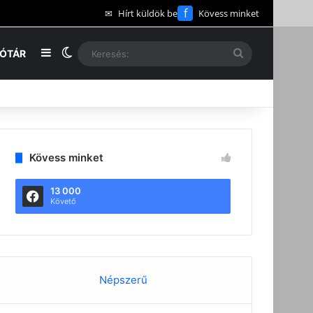
f
✉
Hírt küldök be
Kövess minket
Oldalsáv
Switch skin
Keresés:
EÓTÁR
Kövess minket
13 000
Követő
Népszerű