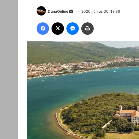
Send
DunaOnline
2020. június 30. 19:39
an
Facebook
X
Messenger
Nyomtatás
email