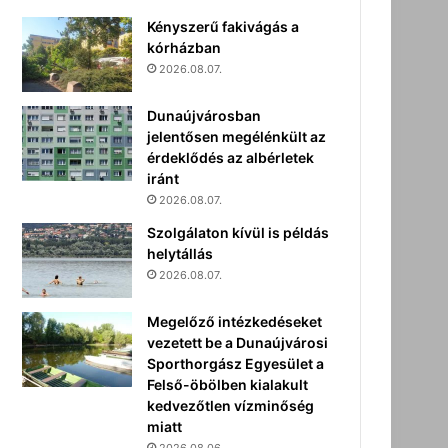
Kényszerű fakivágás a
kórházban
2026.08.07.
Dunaújvárosban
jelentősen megélénkült az
érdeklődés az albérletek
iránt
2026.08.07.
Szolgálaton kívül is példás
helytállás
2026.08.07.
Megelőző intézkedéseket
vezetett be a Dunaújvárosi
Sporthorgász Egyesület a
Felső-öbölben kialakult
kedvezőtlen vízminőség
miatt