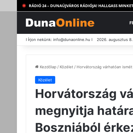
RÁDIÓ 24 – DUNAÚJVÁROS RÁDIÓJA! HALLGASS MINKET
F
I Írjon nekünk:
info@dunaonline.hu
I
2026. augusztus 8
Kezdőlap
/
Közélet
/
Horvátország várhatóan ismét 
Közélet
Horvátország vá
megnyitja határa
Boszniából érkez