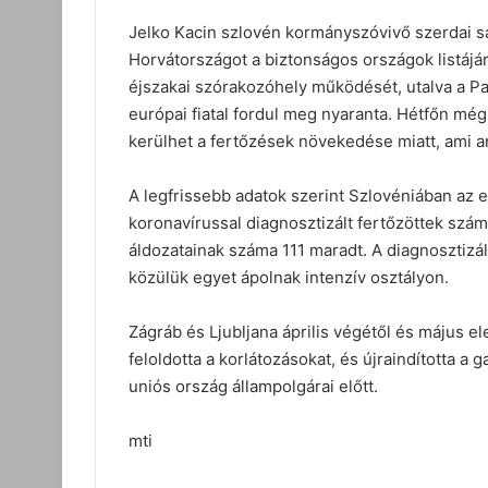
Jelko Kacin szlovén kormányszóvivő szerdai sa
Horvátországot a biztonságos országok listájár
éjszakai szórakozóhely működését, utalva a Pag
európai fiatal fordul meg nyaranta. Hétfőn még 
kerülhet a fertőzések növekedése miatt, ami 
A legfrissebb adatok szerint Szlovéniában az e
koronavírussal diagnosztizált fertőzöttek száma
áldozatainak száma 111 maradt. A diagnosztiz
közülük egyet ápolnak intenzív osztályon.
Zágráb és Ljubljana április végétől és május e
feloldotta a korlátozásokat, és újraindította a
uniós ország állampolgárai előtt.
mti