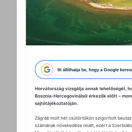
Itt állíthatja be, hogy a Google ker
Horvátország vizsgálja annak lehetőségét, h
Bosznia-Hercegovinából érkezők előtt – mon
sajtótájékoztatóján.
Zágráb múlt hét csütörtökön szigorított beutaz
számának növekedése miatt, ezért a Szerbiáb