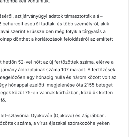
ranténba kell vonulniuk.
éről, azt járványügyi adatok támasztották alá –
 behurcolt esetről tudtak, és több személyről, akik
avai szerint Brüsszelben még folyik a tárgyalás a
lnap dönthet a korlátozások feloldásáról az említett
 hétfőn 52-vel nőtt az új fertőzöttek száma, elérve a
 a járvány áldozatainak száma 107 maradt. A fertőzések
megelőzően egy hónapig nulla és három között volt az
égy hónappal ezelőtti megjelenése óta 2155 beteget
betegek közül 75-en vannak kórházban, közülük ketten
5 fő.
kelet-szlavóniai Gyakovón (Djakovo) és Zágrábban.
tőzöttek száma, a vírus éjszakai szórakozóhelyeken