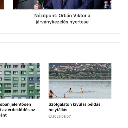
Nézőpont: Orbán Viktor a
járványkezelés nyertese
sban jelentősen
Szolgálaton kívül is példás
 az érdeklődés az
helytállás
ránt
2026.08.07.