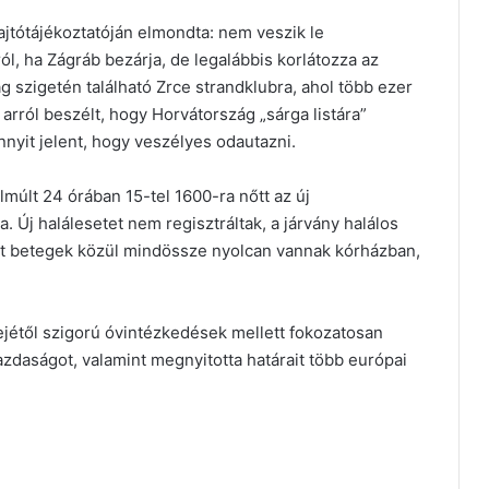
jtótájékoztatóján elmondta: nem veszik le
ól, ha Zágráb bezárja, de legalábbis korlátozza az
 szigetén található Zrce strandklubra, ahol több ezer
arról beszélt, hogy Horvátország „sárga listára”
annyit jelent, hogy veszélyes odautazni.
lmúlt 24 órában 15-tel 1600-ra nőtt az új
. Új halálesetet nem regisztráltak, a járvány halálos
ált betegek közül mindössze nyolcan vannak kórházban,
lejétől szigorú óvintézkedések mellett fokozatosan
 gazdaságot, valamint megnyitotta határait több európai