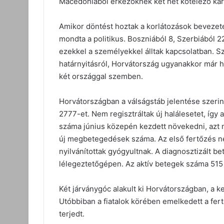
Macedóniából érkezőknek két hét kötelező ka
Amikor döntést hoztak a korlátozások bevezetés
mondta a politikus. Boszniából 8, Szerbiából 22
ezekkel a személyekkel álltak kapcsolatban. Sz
határnyitásról, Horvátország ugyanakkor már ho
két országgal szemben.
Horvátországban a válságstáb jelentése szerint
2777-et. Nem regisztráltak új halálesetet, így
száma június közepén kezdett növekedni, azt 
új megbetegedések száma. Az első fertőzés n
nyilvánítottak gyógyultnak. A diagnosztizált 
lélegeztetőgépen. Az aktív betegek száma 51
Két járványgóc alakult ki Horvátországban, a 
Utóbbiban a fiatalok körében emelkedett a fer
terjedt.