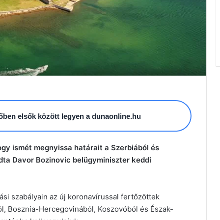
esőben elsők között legyen a dunaonline.hu
ogy ismét megnyissa határait a Szerbiából és
dta Davor Bozinovic belügyminiszter keddi
ási szabályain az új koronavírussal fertőzöttek
ól, Bosznia-Hercegovinából, Koszovóból és Észak-