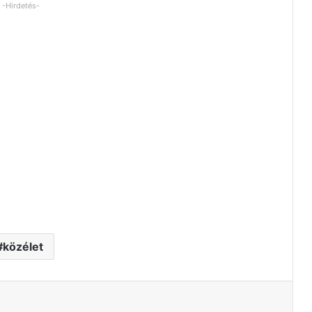
-Hirdetés-
közélet
tás