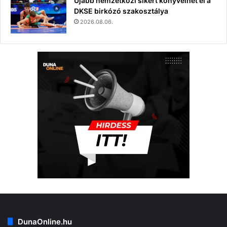
Újabb nemzetközi sikert könyvelhet el a
DKSE birkózó szakosztálya
2026.08.06.
DunaOnline.hu