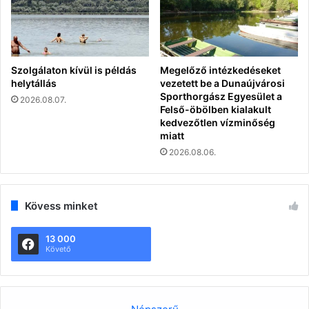
Szolgálaton kívül is példás
Megelőző intézkedéseket
helytállás
vezetett be a Dunaújvárosi
Sporthorgász Egyesület a
2026.08.07.
Felső-öbölben kialakult
kedvezőtlen vízminőség
miatt
2026.08.06.
Kövess minket
13 000
Követő