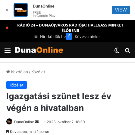
DunaOnline
VIEW
✕
FREE
In Google Play
RÁDIÓ 24 – DUNAÚJVÁROS RÁDIÓJA! HALLGASS MINKET
ÉLŐBEN!!
f
✉
Hírt küldök be
Kövess minket
Menü
Switch
Ke
Kezdőlap
/
Közélet
Közélet
Igazgatási szünet lesz év
végén a hivatalban
Send
DunaOnline
2023. október 2. 18:30
an
Kevesebb, mint 1 perce