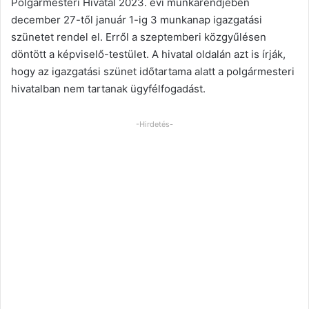
Polgármesteri Hivatal 2023. évi munkarendjében
december 27-től január 1-ig 3 munkanap igazgatási
szünetet rendel el. Erről a szeptemberi közgyűlésen
döntött a képviselő-testület. A hivatal oldalán azt is írják,
hogy az igazgatási szünet időtartama alatt a polgármesteri
hivatalban nem tartanak ügyfélfogadást.
-Hirdetés-