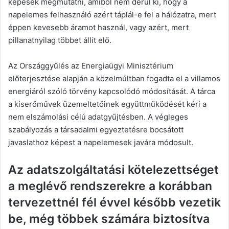
képesek megmutatni, amiből nem derül ki, hogy a
napelemes felhasználó azért táplál-e fel a hálózatra, mert
éppen kevesebb áramot használ, vagy azért, mert
pillanatnyilag többet állít elő.
Az Országgyűlés az Energiaügyi Minisztérium
előterjesztése alapján a közelmúltban fogadta el a villamos
energiáról szóló törvény kapcsolódó módosítását. A tárca
a kiserőművek üzemeltetőinek együttműködését kéri a
nem elszámolási célú adatgyűjtésben. A végleges
szabályozás a társadalmi egyeztetésre bocsátott
javaslathoz képest a napelemesek javára módosult.
Az adatszolgáltatási kötelezettséget
a meglévő rendszerekre a korábban
tervezettnél fél évvel később vezetik
be, még többek számára biztosítva