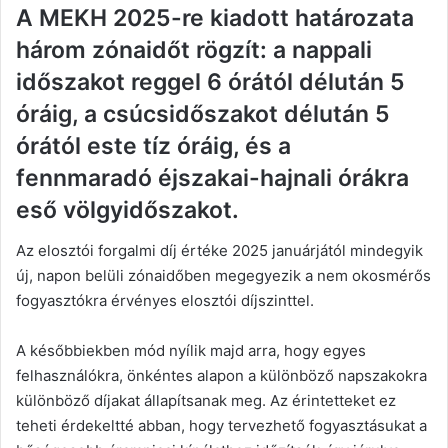
A MEKH 2025-re kiadott határozata
három zónaidőt rögzít: a nappali
időszakot reggel 6 órától délután 5
óráig, a csúcsidőszakot délután 5
órától este tíz óráig, és a
fennmaradó éjszakai-hajnali órákra
eső völgyidőszakot.
Az elosztói forgalmi díj értéke 2025 januárjától mindegyik
új, napon belüli zónaidőben megegyezik a nem okosmérős
fogyasztókra érvényes elosztói díjszinttel.
A későbbiekben mód nyílik majd arra, hogy egyes
felhasználókra, önkéntes alapon a különböző napszakokra
különböző díjakat állapítsanak meg. Az érintetteket ez
teheti érdekeltté abban, hogy tervezhető fogyasztásukat a