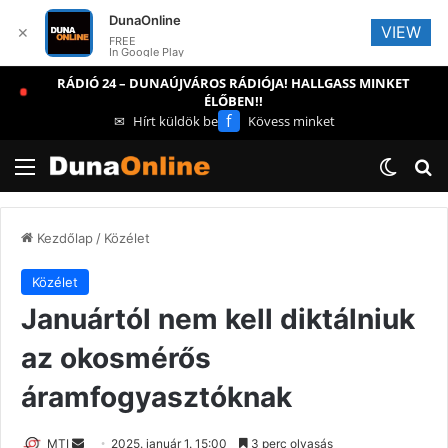
DunaOnline
VIEW
✕
FREE
In Google Play
RÁDIÓ 24 – DUNAÚJVÁROS RÁDIÓJA! HALLGASS MINKET
ÉLŐBEN!!
f
✉
Hírt küldök be
Kövess minket
Menü
Switch
Ke
Kezdőlap
/
Közélet
Közélet
Januártól nem kell diktálniuk
az okosmérős
áramfogyasztóknak
Send
MTI
2025. január 1. 15:00
3 perc olvasás