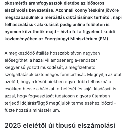
okosmérős áramfogyasztók életébe az idősoros
elszámolás bevezetése. Azonnali könnyítésként jövőre
megszabadulnak a mérőállás diktálásának terhétől, napi
felhasználásuk alakulását pedig online felületen is
nyomon követhetik majd – hívta fel a figyelmet keddi
közleményében az Energiaügyi Minisztérium (EM).
A megkezdődő átállás hosszabb távon nagyban
elősegítheti a hazai villamosenergia-rendszer
kiegyensúlyozott működését, a megfizethető
szolgáltatások biztonságos fenntartását. Megnyitja az utat
azelőtt, hogy a későbbiekben egyre több felhasználó
csökkenthesse a hálózat terhelését és saját kiadásait is
azzal, hogy fogyasztását tudatosan a gyors ütemben
terjedő időjárásfüggő megújulók termeléséhez időzíti –
fűzte hozzá a minisztérium.
2025 elejétől új típusú elszámolási