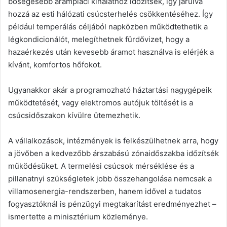
bőségesebb árampiaci kínálathoz időzítsék, így járulva
hozzá az esti hálózati csúcsterhelés csökkentéséhez. Így
például temperálás céljából napközben működtethetik a
légkondicionálót, melegíthetnek fürdővizet, hogy a
hazaérkezés után kevesebb áramot használva is elérjék a
kívánt, komfortos hőfokot.
Ugyanakkor akár a programozható háztartási nagygépeik
működtetését, vagy elektromos autójuk töltését is a
csúcsidőszakon kívülre ütemezhetik.
A vállalkozások, intézmények is felkészülhetnek arra, hogy
a jövőben a kedvezőbb árszabású zónaidőszakba időzítsék
működésüket. A termelési csúcsok mérséklése és a
pillanatnyi szükségletek jobb összehangolása nemcsak a
villamosenergia-rendszerben, hanem idővel a tudatos
fogyasztóknál is pénzügyi megtakarítást eredményezhet –
ismertette a minisztérium közleménye.