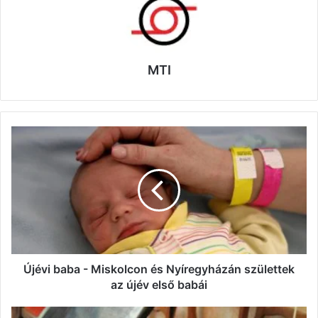
MTI
Újévi
baba
-
Miskolcon
és
Nyíregyházán
születtek
az
újév
első
Újévi baba - Miskolcon és Nyíregyházán születtek
babái
az újév első babái
Az