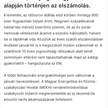
alapján történjen az elszámolás.
Kiemelték, az idősoros átállás első körben mintegy 600
ezer fogyasztási helyet érint. Negyven százalékuknál
háztartási méretű kiserőmű üzemel, ők az év során
nemcsak vételeznek áramot a közcélú hálózatból, hanem
be is táplálnak oda. Közülük az éves szaldó elszámolásban
lévőkkel januártól is a megszokott módon számolnak el. A
szaldósok 10 éves jogosultsági időszakuk alatt tehát
semmilyen eltérést nem tapasztalhatnak majd az eddigi
gyakorlattól – hangsúlyozta az EM.
A többi felhasználó energiaköltségei sem változnak a
januári bevezetéssel. A Magyar Energetikai és Közmű-
szabályozási Hivatal (MEKH) rendeletmódosításai
szabályozói oldalról megteremtették az új okosmérős
elosztói tarifa alkalmazásának feltételeit.