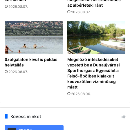
az albérletek iránt
2026.08.07.
2026.08.07.
Szolgálaton kívül is példás
Megelőző intézkedéseket
helytállás
vezetett be a Dunaújvárosi
Sporthorgász Egyesület a
2026.08.07.
Felső-öbölben kialakult
kedvezőtlen vízminőség
miatt
2026.08.06.
Kövess minket