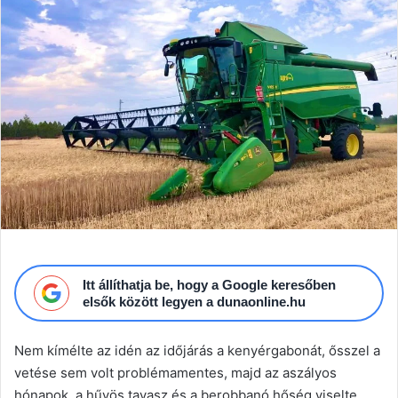
email
Itt állíthatja be, hogy a Google keresőben
elsők között legyen a dunaonline.hu
Nem kímélte az idén az időjárás a kenyérgabonát, ősszel a
vetése sem volt problémamentes, majd az aszályos
hónapok, a hűvös tavasz és a berobbanó hőség viselte