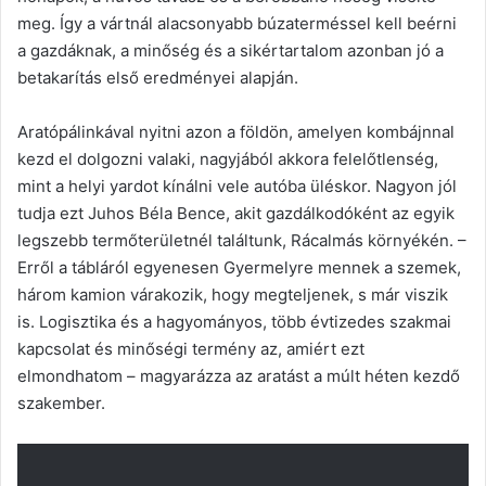
meg. Így a vártnál alacsonyabb búzaterméssel kell beérni
a gazdáknak, a minőség és a sikértartalom azonban jó a
betakarítás első eredményei alapján.
Aratópálinkával nyitni azon a földön, amelyen kombájnnal
kezd el dolgozni valaki, nagyjából akkora felelőtlenség,
mint a helyi yardot kínálni vele autóba üléskor. Nagyon jól
tudja ezt Juhos Béla Bence, akit gazdálkodóként az egyik
legszebb termőterületnél találtunk, Rácalmás környékén. –
Erről a tábláról egyenesen Gyermelyre mennek a szemek,
három kamion várakozik, hogy megteljenek, s már viszik
is. Logisztika és a hagyományos, több évtizedes szakmai
kapcsolat és minőségi termény az, amiért ezt
elmondhatom – magyarázza az aratást a múlt héten kezdő
szakember.