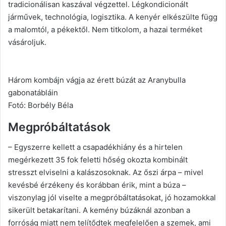
tradicionálisan kaszával végzettel. Légkondicionált
járművek, technológia, logisztika. A kenyér elkészülte függ
a malomtól, a pékektől. Nem titkolom, a hazai terméket
vásároljuk.
Három kombájn vágja az érett búzát az Aranybulla
gabonatábláin
Fotó: Borbély Béla
Megpróbáltatások
– Egyszerre kellett a csapadékhiány és a hirtelen
megérkezett 35 fok feletti hőség okozta kombinált
stresszt elviselni a kalászosoknak. Az őszi árpa – mivel
kevésbé érzékeny és korábban érik, mint a búza –
viszonylag jól viselte a megpróbáltatásokat, jó hozamokkal
sikerült betakarítani. A kemény búzáknál azonban a
forróság miatt nem telítődtek megfelelően a szemek, ami