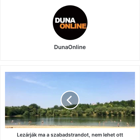
DunaOnline
Lezárják
ma
a
szabadstrandot,
nem
lehet
ott
fürdeni
Lezárják ma a szabadstrandot, nem lehet ott