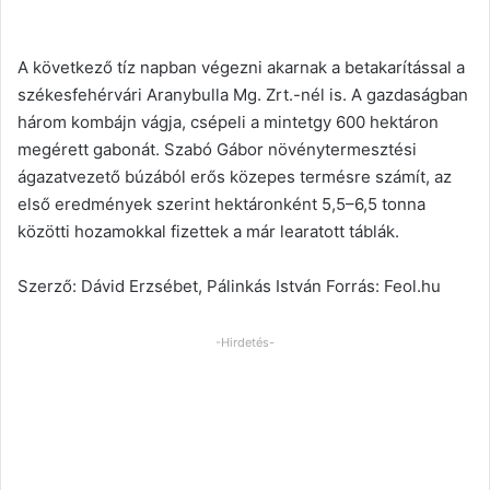
A következő tíz napban végezni akarnak a betakarítással a
székesfehérvári Aranybulla Mg. Zrt.-nél is. A gazdaságban
három kombájn vágja, csépeli a mintetgy 600 hektáron
megérett gabonát. Szabó Gábor növénytermesztési
ágazatvezető búzából erős közepes termésre számít, az
első eredmények szerint hektáronként 5,5–6,5 tonna
közötti hozamokkal fizettek a már learatott táblák.
Szerző: Dávid Erzsébet, Pálinkás István Forrás: Feol.hu
-Hirdetés-