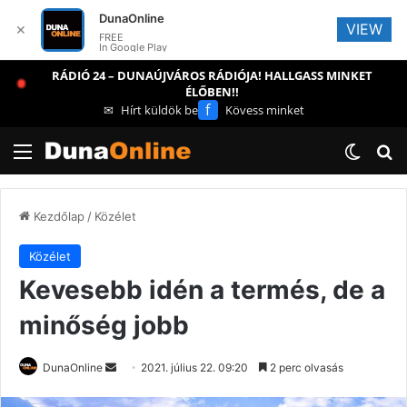
DunaOnline
VIEW
✕
FREE
In Google Play
RÁDIÓ 24 – DUNAÚJVÁROS RÁDIÓJA! HALLGASS MINKET
ÉLŐBEN!!
f
✉
Hírt küldök be
Kövess minket
Menü
Switch
Ke
Kezdőlap
/
Közélet
Közélet
Kevesebb idén a termés, de a
minőség jobb
Send
DunaOnline
2021. július 22. 09:20
2 perc olvasás
an