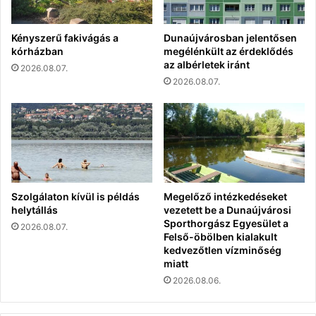
Kényszerű fakivágás a
Dunaújvárosban jelentősen
kórházban
megélénkült az érdeklődés
az albérletek iránt
2026.08.07.
2026.08.07.
Szolgálaton kívül is példás
Megelőző intézkedéseket
helytállás
vezetett be a Dunaújvárosi
Sporthorgász Egyesület a
2026.08.07.
Felső-öbölben kialakult
kedvezőtlen vízminőség
miatt
2026.08.06.