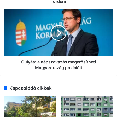
fürdeni
Gulyás:
a
népszavazás
megerősítheti
Magyarország
pozícióit
Gulyás: a népszavazás megerősítheti
Magyarország pozícióit
Kapcsolódó cikkek