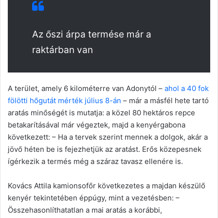
Az őszi árpa termése már a
raktárban van
A terület, amely 6 kilométerre van Adonytól –
ahol a 40 fok
fölötti hőgutát mérték július 8-án
– már a másfél hete tartó
aratás minőségét is mutatja: a közel 80 hektáros repce
betakarításával már végeztek, majd a kenyérgabona
következett: – Ha a tervek szerint mennek a dolgok, akár a
jövő héten be is fejezhetjük az aratást. Erős közepesnek
ígérkezik a termés még a száraz tavasz ellenére is.
Kovács Attila kamionsofőr következetes a majdan készülő
kenyér tekintetében éppúgy, mint a vezetésben: –
Összehasonlíthatatlan a mai aratás a korábbi,