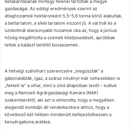
betakarításának mintegy felénél tartottak a megye
gazdaságai. Az eddigi eredmények szerint az
átlaghozamok hektáronként 5,5–5,6 tonna körül alakultak,
a beltartalom, a sikértartalom viszont jó. A vártnál és a
szokottnál alacsonyabb hozamok oka az, hogy a júniusi
hőség megállította a szemek kiteljesedését, apróbbak
lettek a kalászt betöltő búzaszemek.
A hétvégi szélvihart szerencsére „megúszták” a
gabonatáblák, igaz, a száraz növényt már nehezebben is
„fekteti le” a vihar, mint a zöld állapotban levőt – tudtuk
meg a Nemzeti Agrárgazdasági Kamara (NAK)
szakemberétől, aki azt is elmondta, hogy a megyében
elegendő kombájn áll rendelkezésre ahhoz, hogy a
következő két hétben mindenütt befejeződhessen a
kenyérgabona aratása.