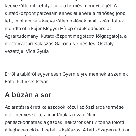
kedvezőtlenül befolyásolja a termés mennyiségét. A
kutatóközpont parcelláin ennek ellenére a minőség jobb
lett, mint amire a kedvezőtlen hatások miatt számítottak –
mondta el a Fejér Megyei Hírlap érdeklődésére az
Agrártudományi Kutatóközpont megbízott főigazgatója, a
martonvásári Kalászos Gabona Nemesítési Osztály
vezetője, Vida Gyula.
Erről a tábláról egyenesen Gyermelyre mennek a szemek
Fotó: Pálinkás István
A búzán a sor
Az aratásra érett kalászosok közül az őszi árpa termése
már megyeszerte a magtárakban van. Nem
panaszkodhatnak a gazdák: hektáronként 7 tonna fölötti
átlaghozamokkal fizetett a kalászos. A hét közepén a búza