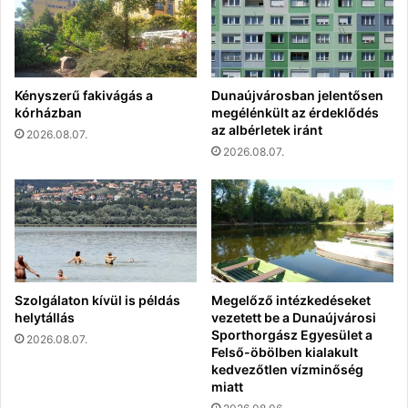
Kényszerű fakivágás a
Dunaújvárosban jelentősen
kórházban
megélénkült az érdeklődés
az albérletek iránt
2026.08.07.
2026.08.07.
Szolgálaton kívül is példás
Megelőző intézkedéseket
helytállás
vezetett be a Dunaújvárosi
Sporthorgász Egyesület a
2026.08.07.
Felső-öbölben kialakult
kedvezőtlen vízminőség
miatt