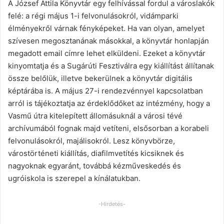
A József Attila Könyvtár egy felhívással fordul a városlakók
felé: a régi május 1-i felvonulásokról, vidámparki
élményekről várnak fényképeket. Ha van olyan, amelyet
szívesen megosztanának másokkal, a könyvtár honlapján
megadott email címre lehet elküldeni. Ezeket a könyvtár
kinyomtatja és a Sugárúti Fesztiválra egy kiállítást állítanak
össze belőlük, illetve bekerülnek a könyvtár digitális
képtárába is. A május 27-i rendezvénnyel kapcsolatban
arról is tájékoztatja az érdeklődőket az intézmény, hogy a
Vasmű útra kitelepített állomásuknál a városi tévé
archívumából fognak majd vetíteni, elsősorban a korabeli
felvonulásokról, majálisokról. Lesz könyvbörze,
várostörténeti kiállítás, diafilmvetítés kicsiknek és
nagyoknak egyaránt, továbbá kézműveskedés és
ugróiskola is szerepel a kínálatukban.
-Hirdetés-