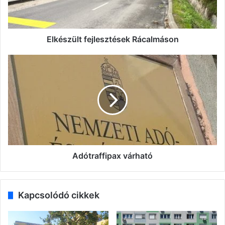
Elkészült fejlesztések Rácalmáson
Adótraffipax
várható
Adótraffipax várható
Kapcsolódó cikkek