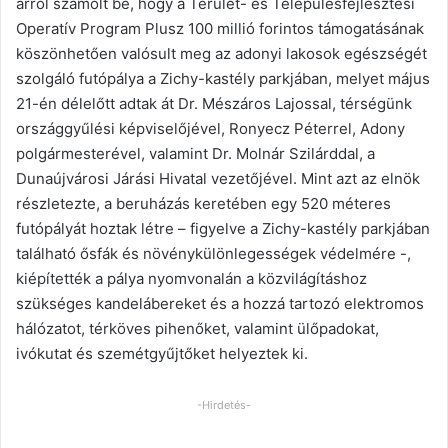
arról számolt be, hogy a Terület- és Településfejlesztési
Operatív Program Plusz 100 millió forintos támogatásának
köszönhetően valósult meg az adonyi lakosok egészségét
szolgáló futópálya a Zichy-kastély parkjában, melyet május
21-én délelőtt adtak át Dr. Mészáros Lajossal, térségünk
országgyűlési képviselőjével, Ronyecz Péterrel, Adony
polgármesterével, valamint Dr. Molnár Szilárddal, a
Dunaújvárosi Járási Hivatal vezetőjével. Mint azt az elnök
részletezte, a beruházás keretében egy 520 méteres
futópályát hoztak létre – figyelve a Zichy-kastély parkjában
található ősfák és növénykülönlegességek védelmére -,
kiépítették a pálya nyomvonalán a közvilágításhoz
szükséges kandelábereket és a hozzá tartozó elektromos
hálózatot, térköves pihenőket, valamint ülőpadokat,
ivókutat és szemétgyűjtőket helyeztek ki.
-Hirdetés-