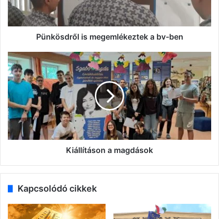
Pünkösdről is megemlékeztek a bv-ben
Kiállításon
a
magdások
Kiállításon a magdások
Kapcsolódó cikkek