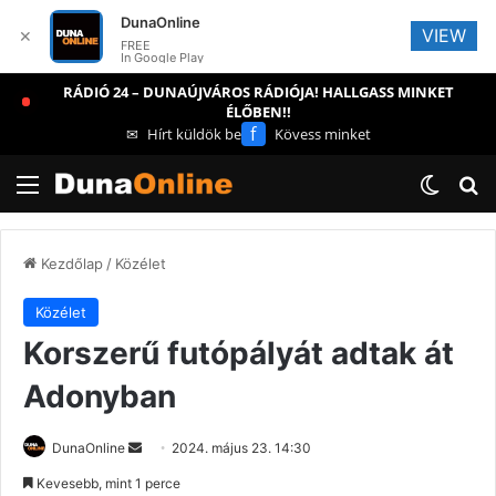
DunaOnline
VIEW
✕
FREE
In Google Play
RÁDIÓ 24 – DUNAÚJVÁROS RÁDIÓJA! HALLGASS MINKET
ÉLŐBEN!!
f
✉
Hírt küldök be
Kövess minket
Menü
Switch
Ke
Kezdőlap
/
Közélet
Közélet
Korszerű futópályát adtak át
Adonyban
Send
DunaOnline
2024. május 23. 14:30
an
Kevesebb, mint 1 perce