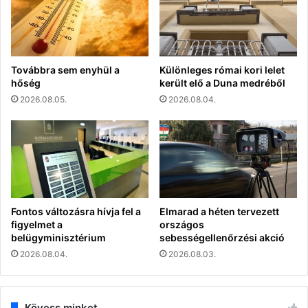
Továbbra sem enyhül a
Különleges római kori lelet
hőség
került elő a Duna medréből
2026.08.05.
2026.08.04.
Fontos változásra hívja fel a
Elmarad a héten tervezett
figyelmet a
országos
belügyminisztérium
sebességellenőrzési akció
2026.08.04.
2026.08.03.
Kövess minket