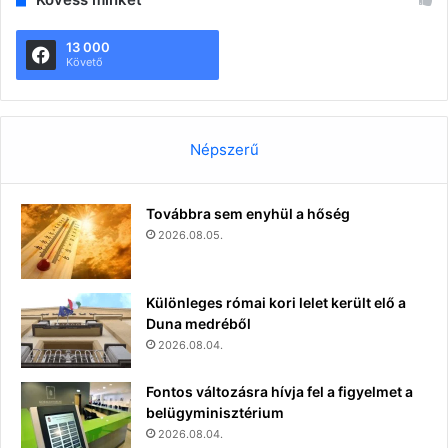
13 000
Követő
Népszerű
Továbbra sem enyhül a hőség
2026.08.05.
Különleges római kori lelet került elő a
Duna medréből
2026.08.04.
Fontos változásra hívja fel a figyelmet a
belügyminisztérium
2026.08.04.