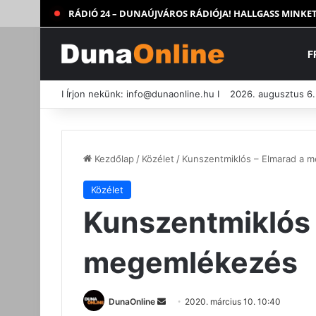
RÁDIÓ 24 – DUNAÚJVÁROS RÁDIÓJA! HALLGASS MINKET
F
I Írjon nekünk:
info@dunaonline.hu
I
2026. augusztus 6.
Kezdőlap
/
Közélet
/
Kunszentmiklós – Elmarad a 
Közélet
Kunszentmiklós 
megemlékezés
Send
DunaOnline
2020. március 10. 10:40