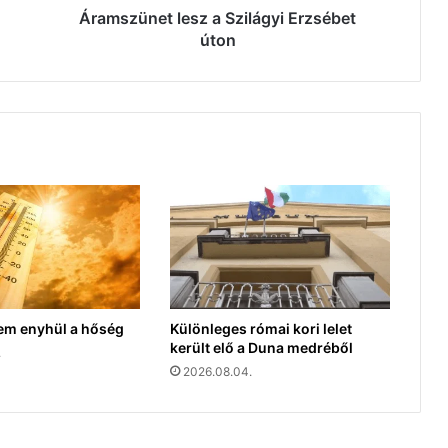
Áramszünet lesz a Szilágyi Erzsébet
úton
em enyhül a hőség
Különleges római kori lelet
került elő a Duna medréből
.
2026.08.04.