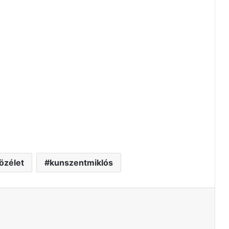
özélet
kunszentmiklós
tás