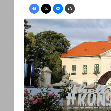
an
Facebook
X
Messenger
Nyomtatás
email