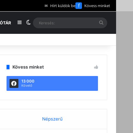
f
✉
Hírt küldök be
Kövess minket
Oldalsáv
Switch skin
Keresés:
EÓTÁR
Kövess minket
13 000
Követő
Népszerű