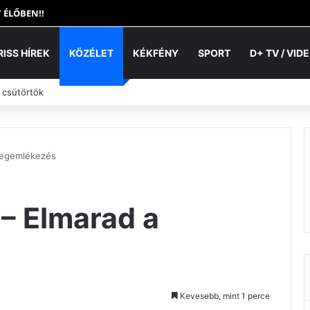
 ÉLŐBEN!!
RISS HÍREK
KÖZÉLET
KÉKFÉNY
SPORT
D+ TV / VID
 csütörtök
megemlékezés
– Elmarad a
Kevesebb, mint 1 perce