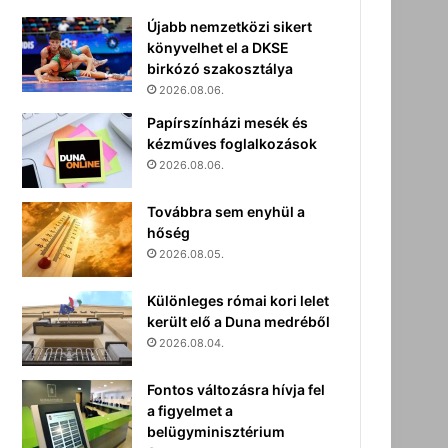
Újabb nemzetközi sikert
könyvelhet el a DKSE
birkózó szakosztálya
2026.08.06.
Papírszínházi mesék és
kézműves foglalkozások
2026.08.06.
Továbbra sem enyhül a
hőség
2026.08.05.
Különleges római kori lelet
került elő a Duna medréből
2026.08.04.
Fontos változásra hívja fel
a figyelmet a
belügyminisztérium