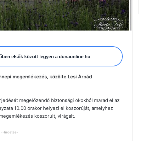
esőben elsők között legyen a dunaonline.hu
ünnepi megemlékezés, közölte Lesi Árpád
terjedését megelőzendő biztonsági okokból marad el az
ata 10.00 órakor helyezi el koszorúját, amelyhez
 megemlékezés koszorúit, virágait.
-Hirdetés-