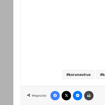
koronavírus
k
Facebook
X
Messenger
Nyomta
Megosztás