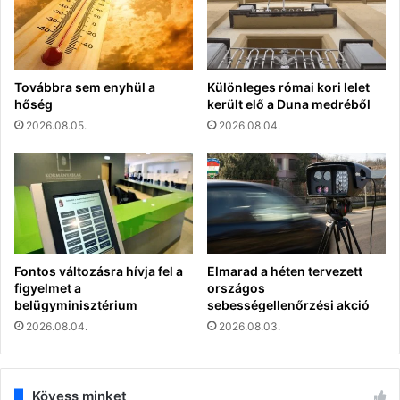
Továbbra sem enyhül a
Különleges római kori lelet
hőség
került elő a Duna medréből
2026.08.05.
2026.08.04.
Fontos változásra hívja fel a
Elmarad a héten tervezett
figyelmet a
országos
belügyminisztérium
sebességellenőrzési akció
2026.08.04.
2026.08.03.
Kövess minket