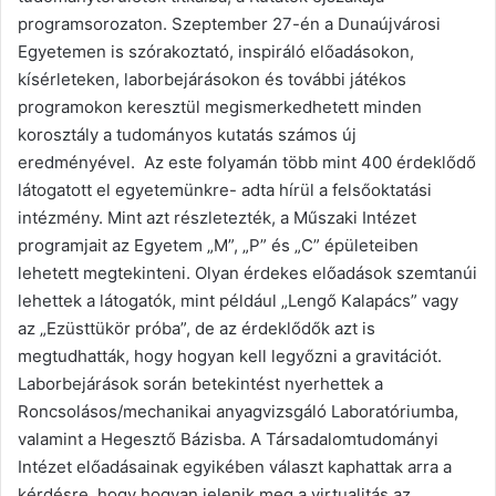
programsorozaton. Szeptember 27-én a Dunaújvárosi
Egyetemen is szórakoztató, inspiráló előadásokon,
kísérleteken, laborbejárásokon és további játékos
programokon keresztül megismerkedhetett minden
korosztály a tudományos kutatás számos új
eredményével. Az este folyamán több mint 400 érdeklődő
látogatott el egyetemünkre- adta hírül a felsőoktatási
intézmény. Mint azt részletezték, a Műszaki Intézet
programjait az Egyetem „M”, „P” és „C” épületeiben
lehetett megtekinteni. Olyan érdekes előadások szemtanúi
lehettek a látogatók, mint például „Lengő Kalapács” vagy
az „Ezüsttükör próba”, de az érdeklődők azt is
megtudhatták, hogy hogyan kell legyőzni a gravitációt.
Laborbejárások során betekintést nyerhettek a
Roncsolásos/mechanikai anyagvizsgáló Laboratóriumba,
valamint a Hegesztő Bázisba. A Társadalomtudományi
Intézet előadásainak egyikében választ kaphattak arra a
kérdésre, hogy hogyan jelenik meg a virtualitás az