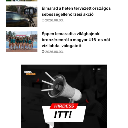
Elmarad a héten tervezett országos
sebességellenőrzési akció
2026.08.03.
Éppen lemaradt a világbajnoki
bronzéremről a magyar U16-os női
vízilabda-válogatott
2026.08.03.