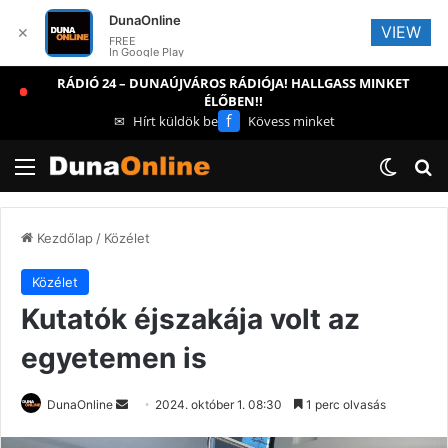
DunaOnline
VIEW
✕
FREE
In Google Play
RÁDIÓ 24 – DUNAÚJVÁROS RÁDIÓJA! HALLGASS MINKET
ÉLŐBEN!!
f
✉
Hírt küldök be
Kövess minket
Menü
Switch
Ke
Kezdőlap
/
Közélet
Közélet
Kutatók éjszakája volt az
egyetemen is
Send
DunaOnline
2024. október 1. 08:30
1 perc olvasás
an