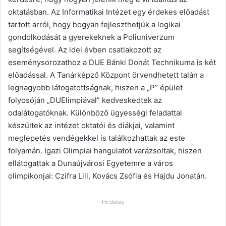
oktatásban. Az Informatikai Intézet egy érdekes előadást
tartott arról, hogy hogyan fejleszthetjük a logikai
gondolkodását a gyerekeknek a Poliuniverzum
segítségével. Az idei évben csatlakozott az
eseménysorozathoz a DUE Bánki Donát Technikuma is két
előadással. A Tanárképző Központ örvendhetett talán a
legnagyobb látogatottságnak, hiszen a „P” épület
folyosóján „DUElimpiával” kedveskedtek az
odalátogatóknak. Különböző ügyességi feladattal
készültek az intézet oktatói és diákjai, valamint
meglepetés vendégekkel is találkozhattak az este
folyamán. Igazi Olimpiai hangulatot varázsoltak, hiszen
ellátogattak a Dunaújvárosi Egyetemre a város
olimpikonjai: Czifra Lili, Kovács Zsófia és Hajdu Jonatán.
-Hirdetés-