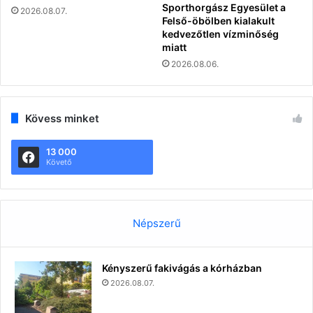
Sporthorgász Egyesület a
2026.08.07.
Felső-öbölben kialakult
kedvezőtlen vízminőség
miatt
2026.08.06.
Kövess minket
13 000
Követő
Népszerű
Kényszerű fakivágás a kórházban
2026.08.07.