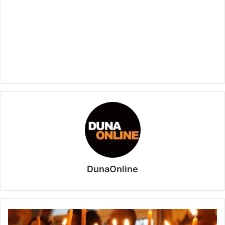
DunaOnline
A
görög