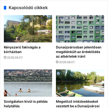
Kapcsolódó cikkek
Kényszerű fakivágás a
Dunaújvárosban jelentősen
kórházban
megélénkült az érdeklődés
az albérletek iránt
2026.08.07.
2026.08.07.
Szolgálaton kívül is példás
Megelőző intézkedéseket
helytállás
vezetett be a Dunaújvárosi