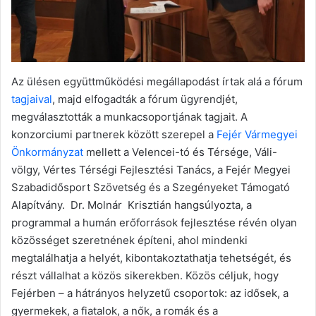
Az ülésen együttműködési megállapodást írtak alá a fórum
tagjaival
, majd elfogadták a fórum ügyrendjét,
megválasztották a munkacsoportjának tagjait. A
konzorciumi partnerek között szerepel a
Fejér Vármegyei
Önkormányzat
mellett a Velencei-tó és Térsége, Váli-
völgy, Vértes Térségi Fejlesztési Tanács, a Fejér Megyei
Szabadidősport Szövetség és a Szegényeket Támogató
Alapítvány. Dr. Molnár Krisztián hangsúlyozta, a
programmal a humán erőforrások fejlesztése révén olyan
közösséget szeretnének építeni, ahol mindenki
megtalálhatja a helyét, kibontakoztathatja tehetségét, és
részt vállalhat a közös sikerekben. Közös céljuk, hogy
Fejérben – a hátrányos helyzetű csoportok: az idősek, a
gyermekek, a fiatalok, a nők, a romák és a