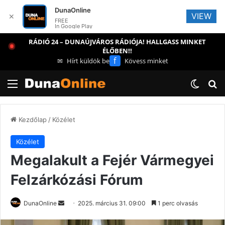
DunaOnline
VIEW
✕
FREE
In Google Play
RÁDIÓ 24 – DUNAÚJVÁROS RÁDIÓJA! HALLGASS MINKET
ÉLŐBEN!!
f
✉
Hírt küldök be
Kövess minket
Menü
Switch
Ke
Kezdőlap
/
Közélet
Közélet
Megalakult a Fejér Vármegyei
Felzárkózási Fórum
Send
DunaOnline
2025. március 31. 09:00
1 perc olvasás
an