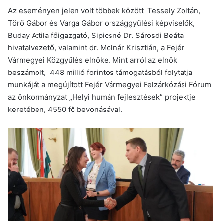
Az eseményen jelen volt többek között Tessely Zoltán,
Törő Gábor és Varga Gábor országgyűlési képviselők,
Buday Attila főigazgató, Sipicsné Dr. Sárosdi Beáta
hivatalvezető, valamint dr. Molnár Krisztián, a Fejér
Vármegyei Közgyűlés elnöke. Mint arról az elnök
beszámolt, 448 millió forintos támogatásból folytatja
munkáját a megújított Fejér Vármegyei Felzárkózási Fórum
az önkormányzat „Helyi humán fejlesztések” projektje
keretében, 4550 fő bevonásával.