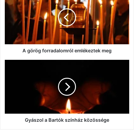
forradalomról
emlékeztek
meg
A görög forradalomról emlékeztek meg
Gyászol
a
Bartók
színház
közössége
Gyászol a Bartók színház közössége